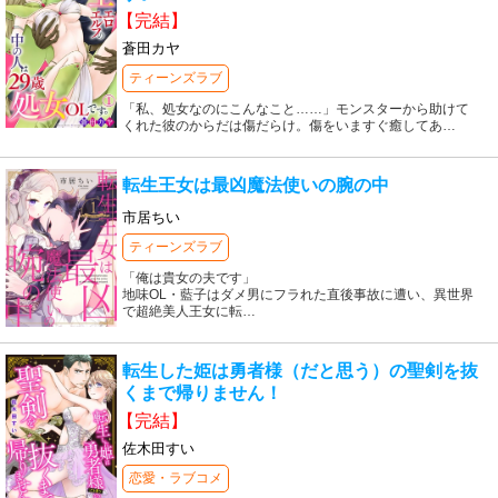
【完結】
蒼田カヤ
ティーンズラブ
「私、処女なのにこんなこと……」モンスターから助けて
くれた彼のからだは傷だらけ。傷をいますぐ癒してあ
…
転生王女は最凶魔法使いの腕の中
市居ちい
ティーンズラブ
「俺は貴女の夫です」
地味OL・藍子はダメ男にフラれた直後事故に遭い、異世界
で超絶美人王女に転
…
転生した姫は勇者様（だと思う）の聖剣を抜
くまで帰りません！
【完結】
佐木田すい
恋愛・ラブコメ