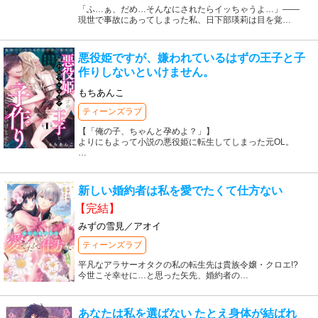
「ふ…ぁ、だめ…そんなにされたらイッちゃうよ…」――
現世で事故にあってしまった私、日下部瑛莉は目を覚
…
悪役姫ですが、嫌われているはずの王子と子
作りしないといけません。
もちあんこ
ティーンズラブ
【「俺の子、ちゃんと孕めよ？」】
よりにもよって小説の悪役姫に転生してしまった元OL。
…
新しい婚約者は私を愛でたくて仕方ない
【完結】
みずの雪見／アオイ
ティーンズラブ
平凡なアラサーオタクの私の転生先は貴族令嬢・クロエ!?
今世こそ幸せに…と思った矢先、婚約者の
…
あなたは私を選ばない たとえ身体が結ばれ