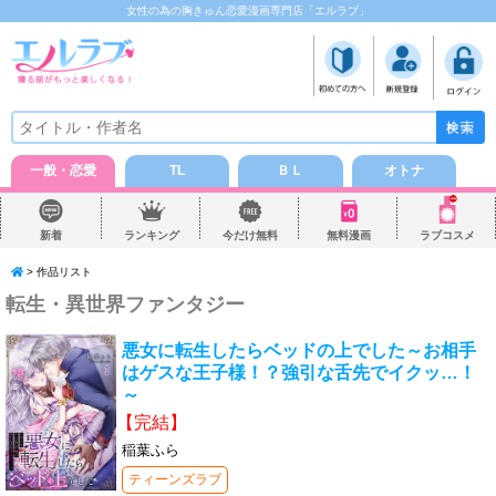
女性の為の胸きゅん恋愛漫画専門店「エルラブ」
一般・恋愛
TL
ＢＬ
オトナ
新着
ランキング
今だけ無料
無料漫画
ラブコスメ
> 作品リスト
転生・異世界ファンタジー
悪女に転生したらベッドの上でした～お相手
はゲスな王子様！？強引な舌先でイクッ…！
～
【完結】
稲葉ふら
ティーンズラブ