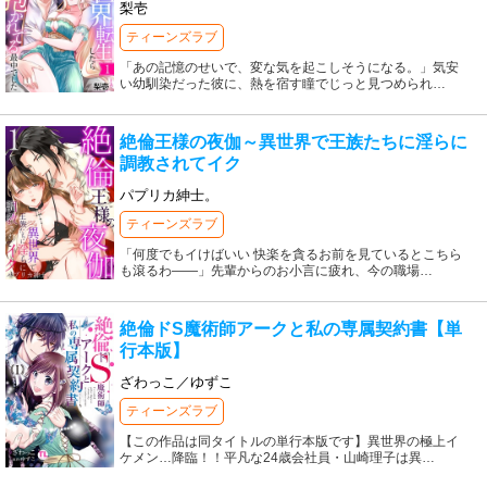
梨壱
ティーンズラブ
「あの記憶のせいで、変な気を起こしそうになる。」気安
い幼馴染だった彼に、熱を宿す瞳でじっと見つめられ
…
絶倫王様の夜伽～異世界で王族たちに淫らに
調教されてイク
パプリカ紳士。
ティーンズラブ
「何度でもイけばいい 快楽を貪るお前を見ているとこちら
も滾るわ――」先輩からのお小言に疲れ、今の職場
…
絶倫ドS魔術師アークと私の専属契約書【単
行本版】
ざわっこ／ゆずこ
ティーンズラブ
【この作品は同タイトルの単行本版です】異世界の極上イ
ケメン…降臨！！平凡な24歳会社員・山崎理子は異
…