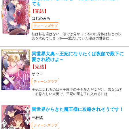
ても
【完結】
はじめみち
ティーンズラブ
彼は私を選ばない…頭では分かってるのに身体は彼との快
楽を求めてしまう!!――愛読していた漫画の世界に
…
異世界大奥～王妃になりたくば夜伽で殿下に
愛され続けよ～
【完結】
サウロ
ティーンズラブ
王妃になれるのは王子殿下の子を産んだ女だけ。悪女はび
こる恐ろしい大奥で、王妃の座を手に入れるには――
…
異世界からきた魔王様に攻略されそうです！
三枝慎
ティーンズラブ