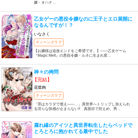
嬢・オハナ
…
乙女ゲーの悪役令嬢なのに王子とエロ展開に
なるんですが！？
いなさく
ティーンズラブ
【お嬢様は追放エンドをご希望です。】――乙女ゲーム
『Magic Melt』の悪役令嬢・ルネに生まれ変
…
神々の拷問
【完結】
花筐絢
ティーンズラブ
「罪はカラダで償え――…」異世界へトリップし加えられ
る淫らな快感が止まらない!! 真面目で控えめ、男
…
腐れ縁のアイツと異世界転生したらベッドで
とろとろに抱かれてる最中でした