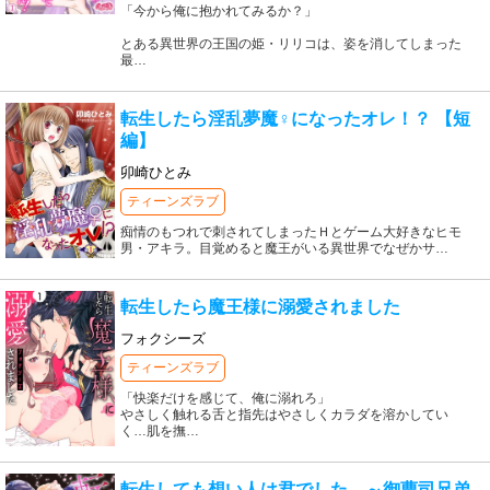
「今から俺に抱かれてみるか？」
とある異世界の王国の姫・リリコは、姿を消してしまった
最
…
転生したら淫乱夢魔♀になったオレ！？ 【短
編】
卯崎ひとみ
ティーンズラブ
痴情のもつれで刺されてしまったＨとゲーム大好きなヒモ
男・アキラ。目覚めると魔王がいる異世界でなぜかサ
…
転生したら魔王様に溺愛されました
フォクシーズ
ティーンズラブ
「快楽だけを感じて、俺に溺れろ」
やさしく触れる舌と指先はやさしくカラダを溶かしてい
く…肌を撫
…
転生しても想い人は君でした。～御曹司兄弟