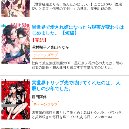
【世界征服よりも、あんたが欲しい。】ここはRPG『魔法
使いと勇者～伝説の宝剣～』の世界。魔王討伐の物
…
異世界で愛され姫になったら現実が変わりは
じめました。 【短編】
【完結】
澤村鞠子／兎山もなか
ティーンズラブ
社内で孤立無援状態のOL・黒江奈ノ花の心の支えは、隣の
部署の部長・和久蓮司と過ごす非常階段でのひとと
…
異世界トリップ先で助けてくれたのは、 人
殺しの少年でした。
堀田阿伴
ティーンズラブ
図書館の臨時司書として働くめぐみはセクハラ、パワハラ
と災難続きの毎日を送っていたある日、マンホールに
…