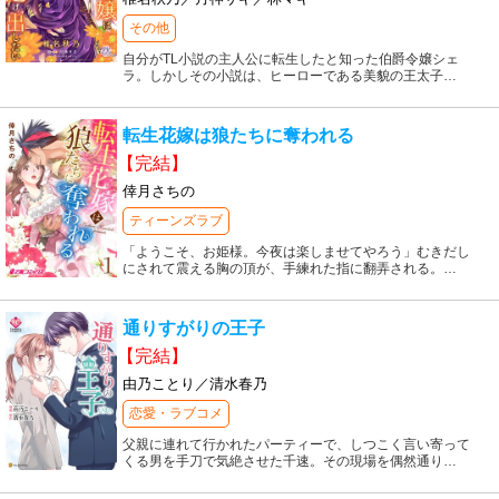
その他
自分がTL小説の主人公に転生したと知った伯爵令嬢シェ
ラ。しかしその小説は、ヒーローである美貌の王太子
…
転生花嫁は狼たちに奪われる
【完結】
倖月さちの
ティーンズラブ
「ようこそ、お姫様。今夜は楽しませてやろう」むきだし
にされて震える胸の頂が、手練れた指に翻弄される。
…
通りすがりの王子
【完結】
由乃ことり／清水春乃
恋愛・ラブコメ
父親に連れて行かれたパーティーで、しつこく言い寄って
くる男を手刀で気絶させた千速。その現場を偶然通り
…