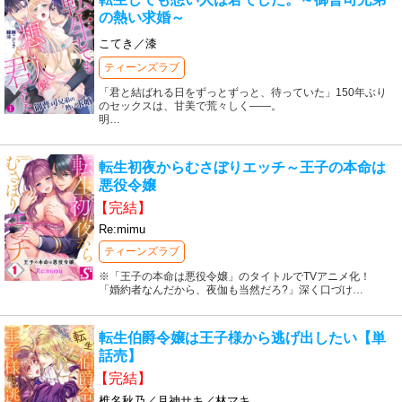
の熱い求婚～
こてき／漆
ティーンズラブ
「君と結ばれる日をずっとずっと、待っていた」150年ぶり
のセックスは、甘美で荒々しく――。
明
…
転生初夜からむさぼりエッチ～王子の本命は
悪役令嬢
【完結】
Re:mimu
ティーンズラブ
※「王子の本命は悪役令嬢」のタイトルでTVアニメ化！
「婚約者なんだから、夜伽も当然だろ?」深く口づけ
…
転生伯爵令嬢は王子様から逃げ出したい【単
話売】
【完結】
椎名秋乃／月神サキ／林マキ