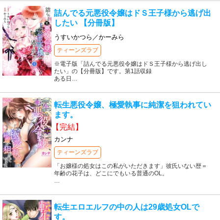
詰んでる元悪役令嬢はドＳ王子様から逃げ出
したい 【分冊版】
うすいかつら／かーみら
ティーンズラブ
※電子版「詰んでる元悪役令嬢はドＳ王子様から逃げ出し
たい」の【分冊版】です。第1話収録
ある日
…
転生悪役令嬢、極愛執事に純潔を狙われてい
ます。
【完結】
カンナ
ティーンズラブ
「お嬢様の処女はこの私がいただきます」彼氏いない歴＝
年齢の花子は、どこにでもいる普通のOL。
…
転生エロエルフの中の人は29歳処女OLで
す。