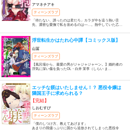
アマネチアキ
ティーンズラブ
「待たない、誘ったのは君だろ」カラダ中を這う熱い舌
先、濃密な愛撫で私を攻めるのは―…。熱中していた乙
…
浮世転生かはたれ心中譚【コミックス版】
山冨
ティーンズラブ
【風呂場から、最愛の男がジャジャジャーン。】婚約者の
浮気に深い傷を負ったOL・白井 茉李（しらい ま
…
エッチな躾はいたしません！？ 悪役令嬢は
隣国王子に求められる？
【完結】
しおむすび
ティーンズラブ
「僕のしつけ方、教えてあげます」
あまりの我儘っぷりに国から追放されてしまった悪役令