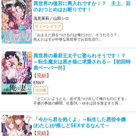
異世界の後宮に輿入れですか！？ 主上、后
のおつとめはお断りです！
浅見茉莉／山田シロ
ティーンズラブ
「おまえに跡をつけるのは俺だけだ。そうだろう？」
死んだはずが中華な異世界でお后生活!?
…
異世界の暴君王太子に娶られそうです！？
～転生魔女は黒き狼に求愛される～【初回特
典ペーパー付】
【完結】
ENVY
その他
「どこにいようとも、必ず見つけ出して俺のものにする」
不慮の事故の瞬間、社畜OL・ゆきは目を覚ますと異
…
「今から君を抱くよ」～転生した悪役令嬢
(わたし)が推しとSEXするなんて～
【完結】