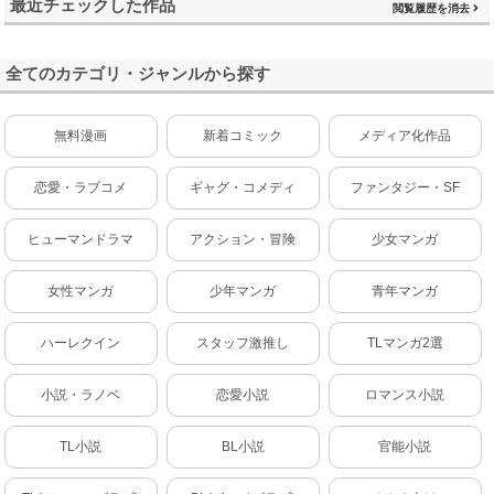
最近チェックした作品
閲覧履歴を消去
全てのカテゴリ・ジャンルから探す
無料漫画
新着コミック
メディア化作品
恋愛・ラブコメ
ギャグ・コメディ
ファンタジー・SF
ヒューマンドラマ
アクション・冒険
少女マンガ
女性マンガ
少年マンガ
青年マンガ
ハーレクイン
スタッフ激推し
TLマンガ2選
小説・ラノベ
恋愛小説
ロマンス小説
TL小説
BL小説
官能小説