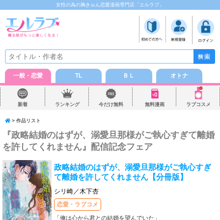
女性の為の胸きゅん恋愛漫画専門店「エルラブ」
一般・恋愛
TL
ＢＬ
オトナ
新着
ランキング
今だけ無料
無料漫画
ラブコスメ
> 作品リスト
『政略結婚のはずが、溺愛旦那様がご執心すぎて離婚
を許してくれません』配信記念フェア
政略結婚のはずが、溺愛旦那様がご執心すぎ
て離婚を許してくれません【分冊版】
シリ崎／木下杏
恋愛・ラブコメ
「俺は心から君との結婚を望んでいた」