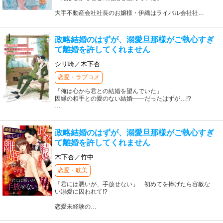
大手不動産会社社長のお嬢様・伊織はライバル会社社
…
政略結婚のはずが、溺愛旦那様がご執心すぎ
て離婚を許してくれません
シリ崎／木下杏
恋愛・ラブコメ
「俺は心から君との結婚を望んでいた」
因縁の相手との愛のない結婚――だったはずが…!?
…
政略結婚のはずが、溺愛旦那様がご執心すぎ
て離婚を許してくれません
木下杏／竹中
恋愛・耽美
「君には悪いが、手放せない」 初めてを捧げたら容赦な
い溺愛に囚われて!?
恋愛未経験の
…