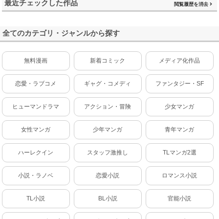
最近チェックした作品
閲覧履歴を消去
全てのカテゴリ・ジャンルから探す
無料漫画
新着コミック
メディア化作品
恋愛・ラブコメ
ギャグ・コメディ
ファンタジー・SF
ヒューマンドラマ
アクション・冒険
少女マンガ
女性マンガ
少年マンガ
青年マンガ
ハーレクイン
スタッフ激推し
TLマンガ2選
小説・ラノベ
恋愛小説
ロマンス小説
TL小説
BL小説
官能小説