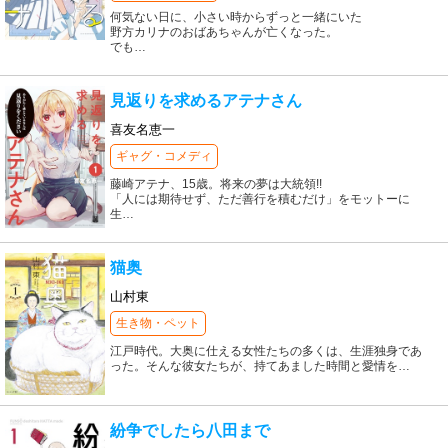
何気ない日に、小さい時からずっと一緒にいた
野方カリナのおばあちゃんが亡くなった。
でも
…
見返りを求めるアテナさん
喜友名恵一
ギャグ・コメディ
藤崎アテナ、15歳。将来の夢は大統領!!
「人には期待せず、ただ善行を積むだけ」をモットーに
生
…
猫奥
山村東
生き物・ペット
江戸時代。大奥に仕える女性たちの多くは、生涯独身であ
った。そんな彼女たちが、持てあました時間と愛情を
…
紛争でしたら八田まで