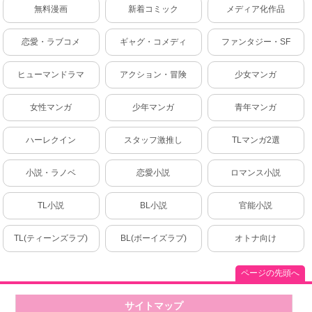
無料漫画
新着コミック
メディア化作品
恋愛・ラブコメ
ギャグ・コメディ
ファンタジー・SF
ヒューマンドラマ
アクション・冒険
少女マンガ
女性マンガ
少年マンガ
青年マンガ
ハーレクイン
スタッフ激推し
TLマンガ2選
小説・ラノベ
恋愛小説
ロマンス小説
TL小説
BL小説
官能小説
TL(ティーンズラブ)
BL(ボーイズラブ)
オトナ向け
ページの先頭へ
サイトマップ