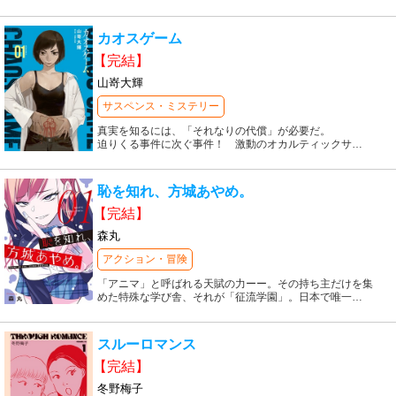
カオスゲーム
【完結】
山嵜大輝
サスペンス・ミステリー
真実を知るには、「それなりの代償」が必要だ。
迫りくる事件に次ぐ事件！ 激動のオカルティックサ
…
恥を知れ、方城あやめ。
【完結】
森丸
アクション・冒険
「アニマ」と呼ばれる天賦の力ーー。その持ち主だけを集
めた特殊な学び舎、それが「征流学園」。日本で唯一
…
スルーロマンス
【完結】
冬野梅子