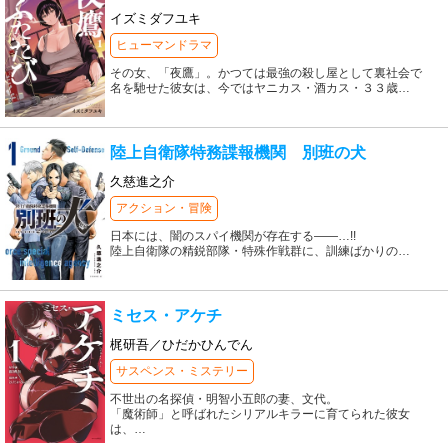
イズミダフユキ
ヒューマンドラマ
その女、「夜鷹」。かつては最強の殺し屋として裏社会で
名を馳せた彼女は、今ではヤニカス・酒カス・３３歳
…
陸上自衛隊特務諜報機関 別班の犬
久慈進之介
アクション・冒険
日本には、闇のスパイ機関が存在する――…!!
陸上自衛隊の精鋭部隊・特殊作戦群に、訓練ばかりの
…
ミセス・アケチ
梶研吾／ひだかひんでん
サスペンス・ミステリー
不世出の名探偵・明智小五郎の妻、文代。
「魔術師」と呼ばれたシリアルキラーに育てられた彼女
は、
…