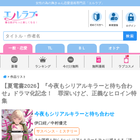
女性の為の胸きゅん恋愛漫画専門店「エルラブ」
一般・恋愛
TL
ＢＬ
オトナ
新着
ランキング
今だけ無料
無料漫画
ラブコスメ
> 作品リスト
【夏電書2026】『今夜もシリアルキラーと待ち合わ
せ』ドラマ化記念！ 罪深いけど、正義なヒロイン特
集
今夜もシリアルキラーと待ち合わせ
伊口紺／中村優児
サスペンス・ミステリー