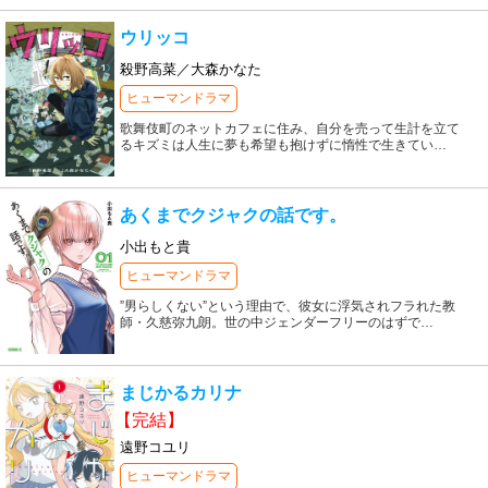
ウリッコ
殺野高菜／大森かなた
ヒューマンドラマ
歌舞伎町のネットカフェに住み、自分を売って生計を立て
るキズミは人生に夢も希望も抱けずに惰性で生きてい
…
あくまでクジャクの話です。
小出もと貴
ヒューマンドラマ
”男らしくない”という理由で、彼女に浮気されフラれた教
師・久慈弥九朗。世の中ジェンダーフリーのはずで
…
まじかるカリナ
【完結】
遠野コユリ
ヒューマンドラマ