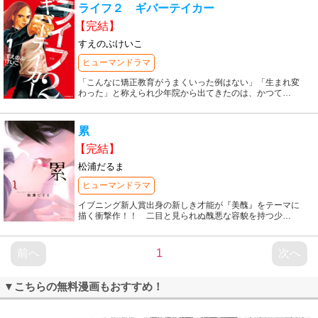
ライフ２ ギバーテイカー
【完結】
すえのぶけいこ
ヒューマンドラマ
「こんなに矯正教育がうまくいった例はない」「生まれ変
わった」と称えられ少年院から出てきたのは、かつて
…
累
【完結】
松浦だるま
ヒューマンドラマ
イブニング新人賞出身の新しき才能が『美醜』をテーマに
描く衝撃作！！ 二目と見られぬ醜悪な容貌を持つ少
…
前へ
1
次へ
▼こちらの無料漫画もおすすめ！