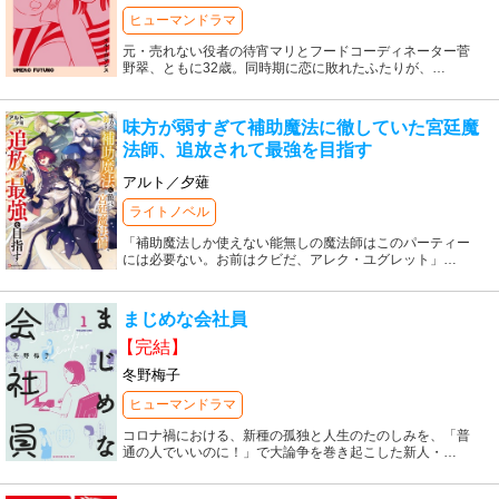
ヒューマンドラマ
元・売れない役者の待宵マリとフードコーディネーター菅
野翠、ともに32歳。同時期に恋に敗れたふたりが、
…
味方が弱すぎて補助魔法に徹していた宮廷魔
法師、追放されて最強を目指す
アルト／夕薙
ライトノベル
「補助魔法しか使えない能無しの魔法師はこのパーティー
には必要ない。お前はクビだ、アレク・ユグレット」
…
まじめな会社員
【完結】
冬野梅子
ヒューマンドラマ
コロナ禍における、新種の孤独と人生のたのしみを、「普
通の人でいいのに！」で大論争を巻き起こした新人・
…