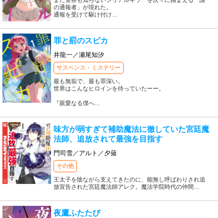
まだ警察も知らないシリアルキラーを次々に捕まえる「謎
の通報者」が現れた。
通報を受けて駆け付け
…
罪と罰のスピカ
井龍一／瀬尾知汐
サスペンス・ミステリー
最も無垢で、最も罪深い。
世界はこんなヒロインを待っていたーー。
『親愛なる僕へ
…
味方が弱すぎて補助魔法に徹していた宮廷魔
法師、追放されて最強を目指す
門司雪／アルト／夕薙
その他
王太子を陰ながら支えてきたのに、能無し呼ばわりされ追
放宣告された宮廷魔法師アレク。魔法学院時代の仲間
…
夜鷹ふたたび