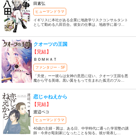
田素弘
ヒューマンドラマ
イギリスに本社がある企業に地政学リスクコンサルタント
として勤める八田百合。彼女の仕事は、地政学に基づ
…
クオーツの王国
【完結】
ＢＯＭＨＡＴ
ファンタジー・SF
「天使」ーー彼らは女神の意思に従い、クオーツ王国を悪
魔から守る英雄。黒い翼をもって生まれた孤児のブル
…
恋じゃねえから
【完結】
渡辺ペコ
ヒューマンドラマ
40歳の主婦・茜は、ある日、中学時代に通った学習塾の講
師・今井が彫刻家になったことを知る。彼が発表し
…