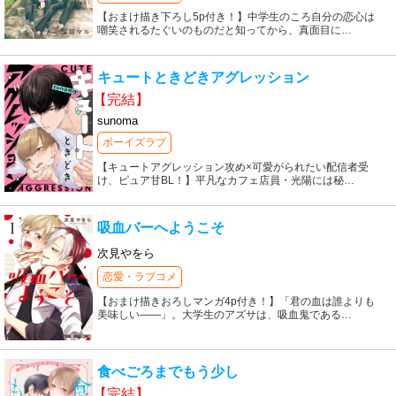
【おまけ描き下ろし5p付き！】中学生のころ自分の恋心は
嘲笑されるたぐいのものだと知ってから、真面目に
…
キュートときどきアグレッション
【完結】
sunoma
ボーイズラブ
【キュートアグレッション攻め×可愛がられたい配信者受
け、ピュア甘BL！】平凡なカフェ店員・光陽には秘
…
吸血バーへようこそ
次見やをら
恋愛・ラブコメ
【おまけ描きおろしマンガ4p付き！】「君の血は誰よりも
美味しい――」。大学生のアズサは、吸血鬼である
…
食べごろまでもう少し
【完結】