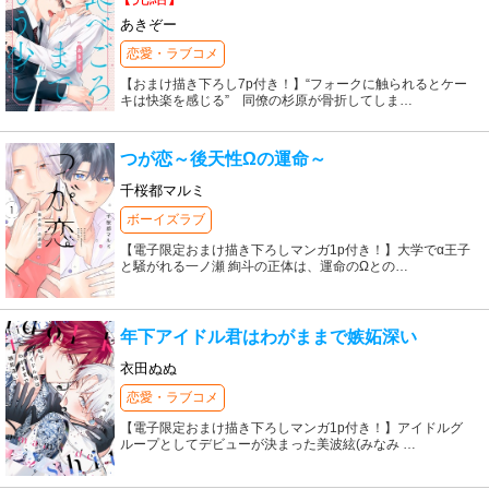
あきぞー
恋愛・ラブコメ
【おまけ描き下ろし7p付き！】“フォークに触られるとケー
キは快楽を感じる” 同僚の杉原が骨折してしま
…
つが恋～後天性Ωの運命～
千桜都マルミ
ボーイズラブ
【電子限定おまけ描き下ろしマンガ1p付き！】大学でα王子
と騒がれる一ノ瀬 絢斗の正体は、運命のΩとの
…
年下アイドル君はわがままで嫉妬深い
衣田ぬぬ
恋愛・ラブコメ
【電子限定おまけ描き下ろしマンガ1p付き！】アイドルグ
ループとしてデビューが決まった美波絃(みなみ
…