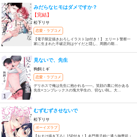
みだらなヒモはダメですか？
【完結】
松下リサ
恋愛・ラブコメ
【電子限定描きおろしイラスト1p付き！】 エリート警察一
家に生まれた不破正則はゲイだと隠し、周囲の期
…
見ないで、先生
狗飼ミギ
恋愛・ラブコメ
デリホスで俺は先生に抱かれる――。笑顔の裏に何かある
先生×コンプレックスの塊大学生の、切ないBL。大
…
むずむずさせないで
松下リサ
ボーイズラブ
【おまけ描き下ろし15P付き！】名門男子校に通う御曹司・