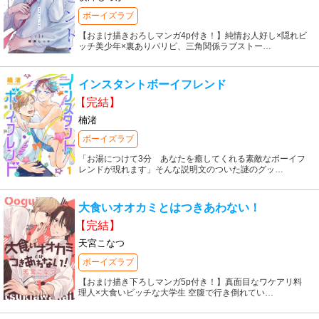
ボーイズラブ
【おまけ描きおろしマンガ4p付き！】純情お人好し×隠れビ
ッチ美少年×裏ありパリピ、三角関係ラブストー
…
インスタントボーイフレンド
【完結】
楠渚
ボーイズラブ
「お湯につけて3分 あなたを癒してくれる素敵なボーイフ
レンドが現れます」そんな説明文のついた謎のグッ
…
大食いオオカミとはつきあわない！
【完結】
天宮こなつ
ボーイズラブ
【おまけ描き下ろしマンガ5p付き！】真面目なワケアリ料
理人×大食いビッチな大学生 空腹で行き倒れてい
…