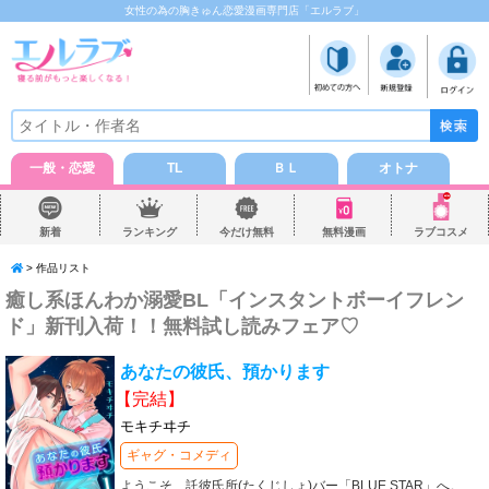
女性の為の胸きゅん恋愛漫画専門店「エルラブ」
一般・恋愛
TL
ＢＬ
オトナ
新着
ランキング
今だけ無料
無料漫画
ラブコスメ
> 作品リスト
癒し系ほんわか溺愛BL「インスタントボーイフレン
ド」新刊入荷！！無料試し読みフェア♡
あなたの彼氏、預かります
【完結】
モキチヰチ
ギャグ・コメディ
ようこそ、託彼氏所(たくじしょ)バー「BLUE STAR」へ。