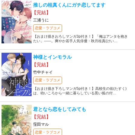
推しの桂真くんにガチ恋してます
【完結】
三浦うに
恋愛・ラブコメ
【おまけ描きおろしマンガ3p付き！】「俺はアンタを抱き
たい」――。爽やか若手人気俳優・秋月桂真(けい
…
神様とインモラル
【完結】
竹中チャイ
恋愛・ラブコメ
【おまけ描き下ろしマンガ5p付き！】高校生の佑(たすく)
は、幼いころから一緒に暮らしている黒い狐の付
…
君となら恋をしてみても
【完結】
窪田マル
恋愛・ラブコメ