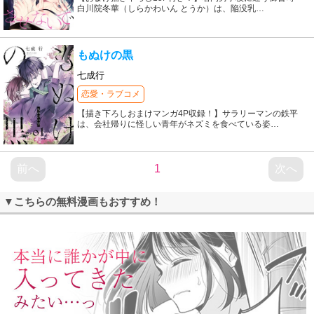
白川院冬華（しらかわいん とうか）は、陥没乳
…
もぬけの黒
七成行
恋愛・ラブコメ
【描き下ろしおまけマンガ4P収録！】サラリーマンの鉄平
は、会社帰りに怪しい青年がネズミを食べている姿
…
前へ
1
次へ
▼こちらの無料漫画もおすすめ！