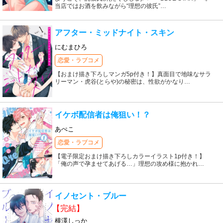
当店ではお酒を飲みながら“理想の彼氏”
…
アフター・ミッドナイト・スキン
にむまひろ
恋愛・ラブコメ
【おまけ描き下ろしマンガ5p付き！】真面目で地味なサラ
リーマン・虎谷(とらや)の秘密は、性欲がかなり
…
イケボ配信者は俺狙い！？
あぺこ
恋愛・ラブコメ
【電子限定おまけ描き下ろしカラーイラスト1p付き！】
「俺の声で孕ませてあげる…」理想の攻め様に抱かれ
…
イノセント・ブルー
【完結】
横澤しっか