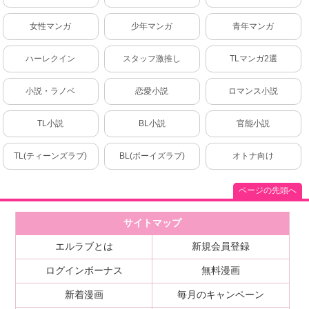
女性マンガ
少年マンガ
青年マンガ
ハーレクイン
スタッフ激推し
TLマンガ2選
小説・ラノベ
恋愛小説
ロマンス小説
TL小説
BL小説
官能小説
TL(ティーンズラブ)
BL(ボーイズラブ)
オトナ向け
ページの先頭へ
サイトマップ
エルラブとは
新規会員登録
ログインボーナス
無料漫画
新着漫画
毎月のキャンペーン