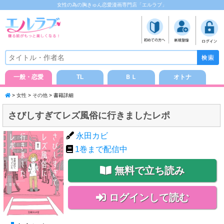
女性の為の胸きゅん恋愛漫画専門店「エルラブ」
一般・恋愛
TL
ＢＬ
オトナ
>
女性
>
その他
> 書籍詳細
さびしすぎてレズ風俗に行きましたレポ
永田カビ
1
巻まで配信中
無料で立ち読み
ログインして読む