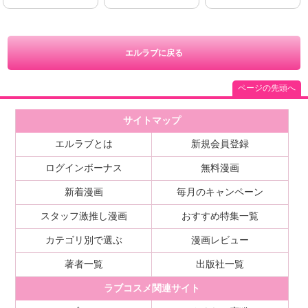
エルラブに戻る
ページの先頭へ
サイトマップ
エルラブとは
新規会員登録
ログインボーナス
無料漫画
新着漫画
毎月のキャンペーン
スタッフ激推し漫画
おすすめ特集一覧
カテゴリ別で選ぶ
漫画レビュー
著者一覧
出版社一覧
ラブコスメ関連サイト