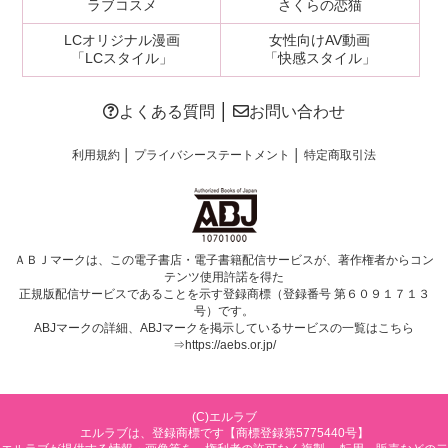
ラブコスメ
さくらの恋猫
LCオリジナル漫画
女性向けAV動画
「LCスタイル」
「快感スタイル」
よくある質問
│
お問い合わせ
利用規約
│
プライバシーステートメント
│
特定商取引法
ＡＢＪマークは、この電子書店・電子書籍配信サービスが、著作権者からコン
テンツ使用許諾を得た
正規版配信サービスであることを示す登録商標（登録番号 第６０９１７１３
号）です。
ABJマークの詳細、ABJマークを掲示しているサービスの一覧はこちら
⇒
https://aebs.or.jp/
(C)エルラブ
エルラブは、登録商標です【商標登録第5775440号】