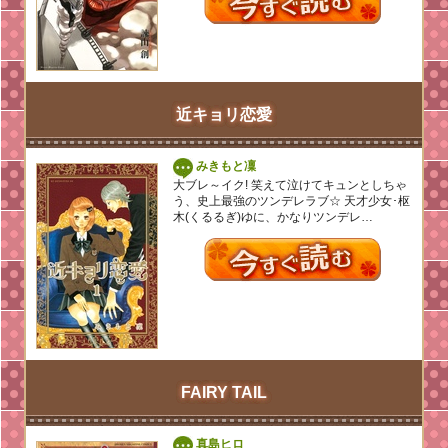
近キョリ恋愛
みきもと凜
大ブレ～イク! 笑えて泣けてキュンとしちゃ
う、史上最強のツンデレラブ☆ 天才少女･枢
木(くるるぎ)ゆに、かなりツンデレ…
FAIRY TAIL
真島ヒロ