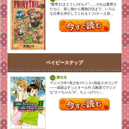
"魔導士(まどうし)ギルド"……それは魔導士
たちに、探し物から魔物討伐まで、いろん
な仕事を仲介してくれるトコロ! 一人前…
ベイビーステップ
勝木光
マジメ少年+美少女×テニス=熱血スポコン!?
――成績はずっとオールA! 几帳面でマジメ
な"エーちゃん"が、ちょっぴりい…