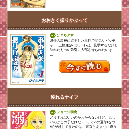
おおきく振りかぶって
ひぐちアサ
県外の高校に進学した卑屈で弱気なピッチ
ャー･三橋廉(みはし･れん)。見学するだけと
訪れたものの強引に入部させられたのは、
…
溺れるナイフ
ジョージ朝倉
どうすればいいのかわからないけど、欲し
いのはこの子だけだ――。小6の夏芽(なつ
め)が越してきたのは、東京とあまりに違う