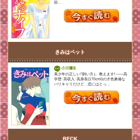
田…
きみはペット
小川彌生
美少年の正しい｢飼い方｣、教えます! ――高
学歴･高収入･高身長(170cm!)の才色兼備な
バリキャリだけど、恋にはとっ…
BECK