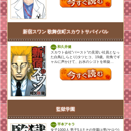
新宿スワン 歌舞伎町スカウトサバイバル
和久井健
スカウト会社"バースト"の見習い社員となっ
た白鳥(しらとり)タツヒコ、19歳。街角でギ
ャルに声かけて、お水のシゴトを斡旋…
監獄学園
平本アキラ
女子1000人:男子5人!! その学園は男(ヤロウ)