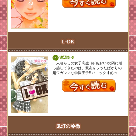
L･DK
渡辺あゆ
一人暮らしの女子高生･葵(あおい)の隣に引
っ越してきたのは、親友をフッたばかりの
超ワガママな学園王子!! パニック寸前の…
鬼灯の冷徹