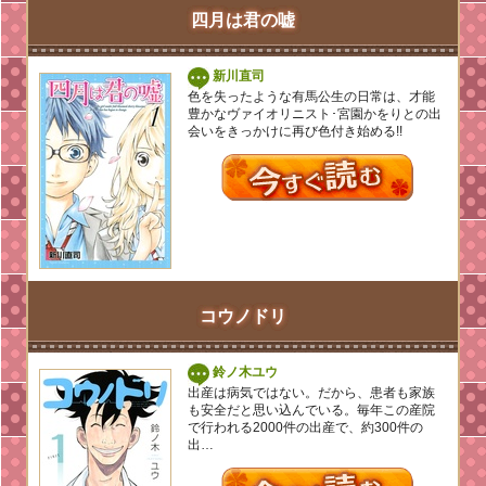
四月は君の嘘
新川直司
色を失ったような有馬公生の日常は、才能
豊かなヴァイオリニスト･宮園かをりとの出
会いをきっかけに再び色付き始める!!
コウノドリ
鈴ノ木ユウ
出産は病気ではない。だから、患者も家族
も安全だと思い込んでいる。毎年この産院
で行われる2000件の出産で、約300件の
出…