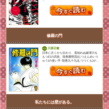
…
修羅の門
川原正敏
日本に古くから伝わり、底知れぬ破壊力を
もつ幻の武術、陸奥圓明流(むつえんめいり
ゅう)の使い手･陸奥九十九(むつつくも)が…
私たちには壁がある。