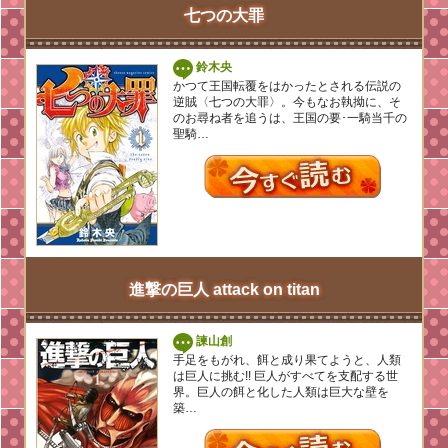
七つの大罪
鈴木央
かつて王国転覆をはかったとされる伝説の
逆賊〈七つの大罪〉。今もなお執拗に、そ
のお尋ね者を追うは、王国の要･一騎当千の
聖騎…
進撃の巨人 attack on titan
諫山創
手足をもがれ、餌と成り果てようと、人類
は巨人に挑む!! 巨人がすべてを支配する世
界。巨人の餌と化した人類は巨大な壁を
築…