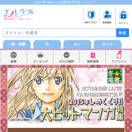
女性の為の胸きゅん恋愛漫画専門店「エルラブ」
一般・恋愛
TL
ＢＬ
オトナ
新着
ランキング
今だけ無料
無料漫画
ラブコスメ