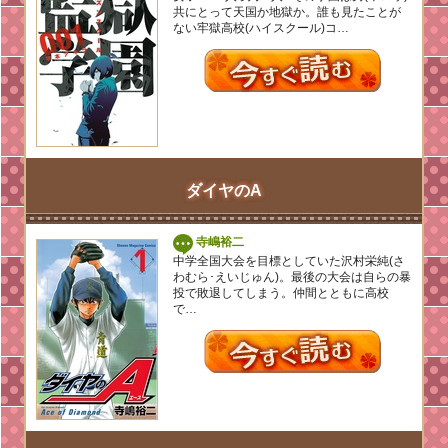
共にとって天国か地獄か。誰も見たことが
ない牢獄高校(ハイスクール)コ…
ダイヤのA
寺嶋裕二
中学全国大会を目標としていた沢村栄純(さ
わむら･えいじゅん)。最後の大会は自らの暴
投で敗退してしまう。仲間とともに高校
で…