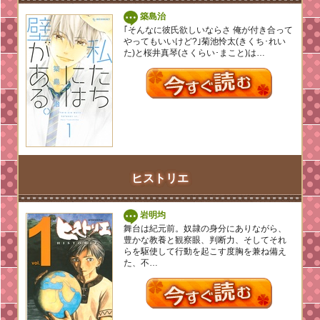
築島治
｢そんなに彼氏欲しいならさ 俺が付き合って
やってもいいけど?｣菊池怜太(きくち･れい
た)と桜井真琴(さくらい･まこと)は…
ヒストリエ
岩明均
舞台は紀元前。奴隷の身分にありながら、
豊かな教養と観察眼、判断力、そしてそれ
らを駆使して行動を起こす度胸を兼ね備え
た、不…