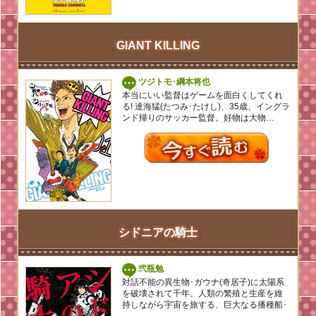
GIANT KILLING
ツジトモ･綱本将也
本当にいい監督はゲームを面白くしてくれ
る! 達海猛(たつみ･たけし)、35歳、イングラ
ンド帰りのサッカー監督。好物は大物…
シドニアの騎士
弐瓶勉
対話不能の異生物･ガウナ(奇居子)に太陽系
を破壊されて千年。人類の繁殖と生産を維
持しながら宇宙を旅する、巨大なる播種船･