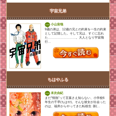
宇宙兄弟
小山宙哉
9歳の弟は、12歳の兄との約束を一生の約束
として記憶した。そして兄は、すぐに忘れ
た………………………。大人となり宇宙飛
行…
ちはやふる
末次由紀
まだ"情熱"って言葉さえ知らない、小学校6
年生の千早(ちはや)。そんな彼女が出会った
のは、福井からやってきた転校生･新(…