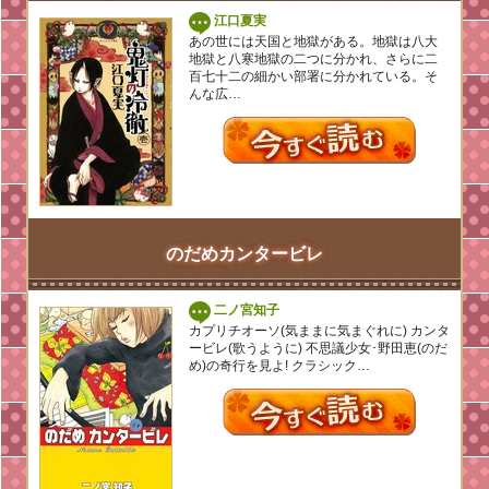
江口夏実
あの世には天国と地獄がある。地獄は八大
地獄と八寒地獄の二つに分かれ、さらに二
百七十二の細かい部署に分かれている。そ
んな広…
のだめカンタービレ
二ノ宮知子
カプリチオーソ(気ままに気まぐれに) カンタ
ービレ(歌うように) 不思議少女･野田恵(のだ
め)の奇行を見よ! クラシック…