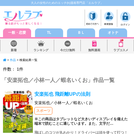
大人の女性のためのエッチ(h)漫画専門店「エルラブ」
一般・恋愛
TL
ＢＬ
オトナ
新着
ランキング
今だけ無料
無料漫画
ラブコスメ
>
作品
> 検索結果一覧
件数：
1
件
「
安楽拓也／小林一人／蝦名いくお
」作品一覧
安楽拓也 飛距離UPの法則
安楽拓也／小林一人／蝦名いくお
スポーツ
※この商品はタブレットなど大きいディスプレイを備えた
端末で読むことに適しています。また、文字だ
…
飛ばしのコツが丸わかり！ドライバーは頭を使って打つ！