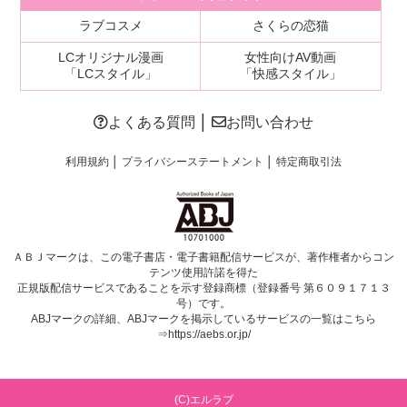
ラブコスメ
さくらの恋猫
LCオリジナル漫画
女性向けAV動画
「LCスタイル」
「快感スタイル」
よくある質問
│
お問い合わせ
利用規約
│
プライバシーステートメント
│
特定商取引法
ＡＢＪマークは、この電子書店・電子書籍配信サービスが、著作権者からコン
テンツ使用許諾を得た
正規版配信サービスであることを示す登録商標（登録番号 第６０９１７１３
号）です。
ABJマークの詳細、ABJマークを掲示しているサービスの一覧はこちら
⇒
https://aebs.or.jp/
(C)エルラブ