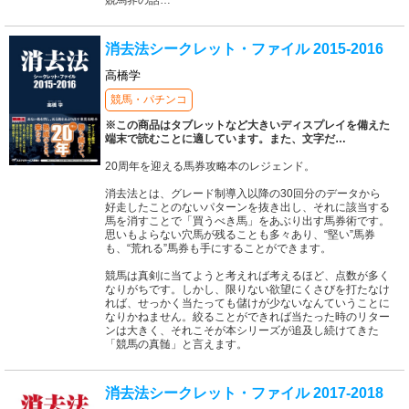
競馬界の話
…
消去法シークレット・ファイル 2015-2016
高橋学
競馬・パチンコ
※この商品はタブレットなど大きいディスプレイを備えた
端末で読むことに適しています。また、文字だ
…
20周年を迎える馬券攻略本のレジェンド。
消去法とは、グレード制導入以降の30回分のデータから
好走したことのないパターンを抜き出し、それに該当する
馬を消すことで「買うべき馬」をあぶり出す馬券術です。
思いもよらない穴馬が残ることも多々あり、“堅い”馬券
も、“荒れる”馬券も手にすることができます。
競馬は真剣に当てようと考えれば考えるほど、点数が多く
なりがちです。しかし、限りない欲望にくさびを打たなけ
れば、せっかく当たっても儲けが少ないなんていうことに
なりかねません。絞ることができれば当たった時のリター
ンは大きく、それこそが本シリーズが追及し続けてきた
「競馬の真髄」と言えます。
消去法シークレット・ファイル 2017-2018