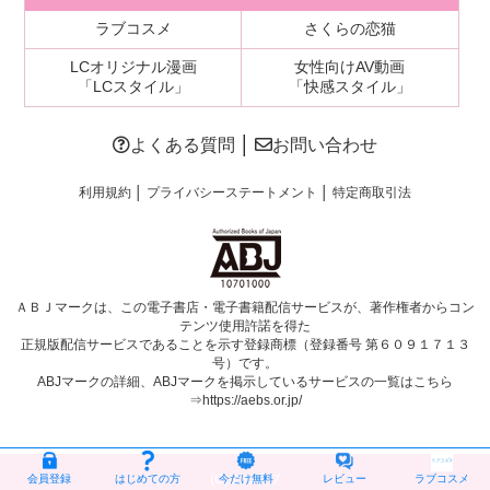
ラブコスメ
さくらの恋猫
LCオリジナル漫画
女性向けAV動画
「LCスタイル」
「快感スタイル」
よくある質問
│
お問い合わせ
利用規約
│
プライバシーステートメント
│
特定商取引法
ＡＢＪマークは、この電子書店・電子書籍配信サービスが、著作権者からコン
テンツ使用許諾を得た
正規版配信サービスであることを示す登録商標（登録番号 第６０９１７１３
号）です。
ABJマークの詳細、ABJマークを掲示しているサービスの一覧はこちら
⇒
https://aebs.or.jp/
(C)エルラブ
会員登録
はじめての方
今だけ無料
レビュー
ラブコスメ