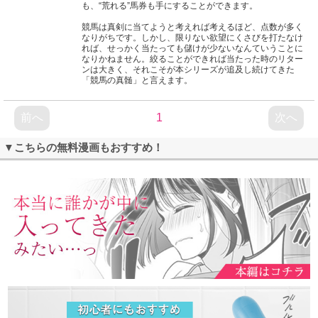
も、“荒れる”馬券も手にすることができます。
競馬は真剣に当てようと考えれば考えるほど、点数が多く
なりがちです。しかし、限りない欲望にくさびを打たなけ
れば、せっかく当たっても儲けが少ないなんていうことに
なりかねません。絞ることができれば当たった時のリター
ンは大きく、それこそが本シリーズが追及し続けてきた
「競馬の真髄」と言えます。
前へ
1
次へ
▼こちらの無料漫画もおすすめ！