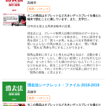
高橋学
競馬・パチンコ
※この商品はタブレットなど大きいディスプレイを備えた
端末で読むことに適しています。また、文字だ
…
22年目を迎える馬券攻略本の定番。
消去法とは、グレード制導入以降の30回分のデータから
好走したことのないパターンを抜き出し、それに該当する
馬を消すことで「買うべき馬」をあぶり出す馬券術です。
思いもよらない穴馬が残ることも多々あり、“堅い”馬券
も、“荒れる”馬券も手にすることができます。
競馬は真剣に当てようと考えれば考えるほど、点数が多く
なりがちです。しかし、限りない欲望にくさびを打たなけ
れば、せっかく当たっても儲けが少ないなんていうことに
なりかねません。絞ることができれば当たった時のリター
ンは大きく、それこそが本シリーズが追及し続けてきた
「競馬の真髄」と言えます。
消去法シークレット・ファイル 2018-2019
高橋学
競馬・パチンコ
※この商品はタブレットなど大きいディスプレイを備えた