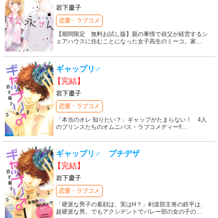
岩下慶子
恋愛・ラブコメ
【期間限定 無料お試し版】親の事情で叔父が経営するシ
ェアハウスに住むことになった女子高生のミーコ。家
…
ギャップリ♂
【完結】
岩下慶子
恋愛・ラブコメ
「本当のオレ 知りたい？」ギャップがたまらない！ 4人
のプリンスたちのオムニバス・ラブコメディー!!
…
ギャップリ♂ プチデザ
【完結】
岩下慶子
恋愛・ラブコメ
「硬派な男子の素顔は、実はH？」剣道部主将の鉄平は、
超硬派な男。でもアクシデントでバレー部の女の子の
…