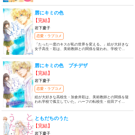
唇にキミの色
【完結】
岩下慶子
恋愛・ラブコメ
「たった一度のキスが私の世界を変える。」絵が大好きな
女子高生・彩は、美術教師との関係を疑われ、学校で
…
唇にキミの色 プチデザ
【完結】
岩下慶子
恋愛・ラブコメ
絵が大好きな高校生・加倉井彩は、美術教師との関係を疑
われ学校で孤立していた。ハーフの転校生・佐田アイ
…
ともだちのうた
【完結】
岩下慶子