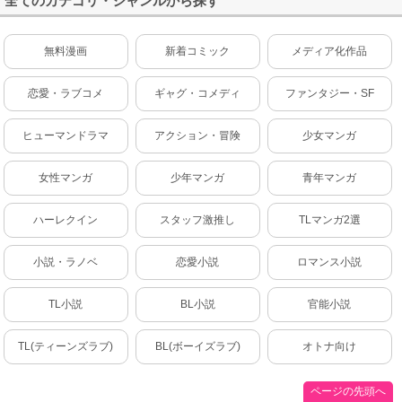
全てのカテゴリ・ジャンルから探す
無料漫画
新着コミック
メディア化作品
恋愛・ラブコメ
ギャグ・コメディ
ファンタジー・SF
ヒューマンドラマ
アクション・冒険
少女マンガ
女性マンガ
少年マンガ
青年マンガ
ハーレクイン
スタッフ激推し
TLマンガ2選
小説・ラノベ
恋愛小説
ロマンス小説
TL小説
BL小説
官能小説
TL(ティーンズラブ)
BL(ボーイズラブ)
オトナ向け
ページの先頭へ