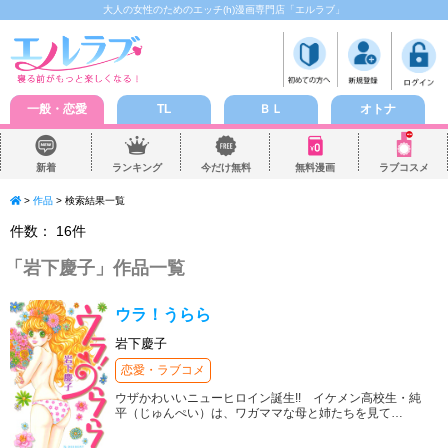
大人の女性のためのエッチ(h)漫画専門店「エルラブ」
一般・恋愛
TL
ＢＬ
オトナ
新着
ランキング
今だけ無料
無料漫画
ラブコスメ
>
作品
> 検索結果一覧
件数：
16
件
「
岩下慶子
」作品一覧
ウラ！うらら
岩下慶子
恋愛・ラブコメ
ウザかわいいニューヒロイン誕生!! イケメン高校生・純
平（じゅんぺい）は、ワガママな母と姉たちを見て
…