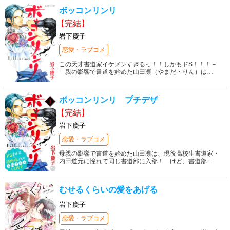
ボッコンリンリ
【完結】
岩下慶子
恋愛・ラブコメ
この天才書道家イケメンすぎるっ！！しかもドS！！！－
－親の影響で書道を始めた山田凛（やまだ・りん）は
…
ボッコンリンリ プチデザ
【完結】
岩下慶子
恋愛・ラブコメ
母親の影響で書道を始めた山田凛は、現役高校生書道家・
内田道元に憧れて同じ書道部に入部！ けど、書道部
…
むせるくらいの愛をあげる
岩下慶子
恋愛・ラブコメ