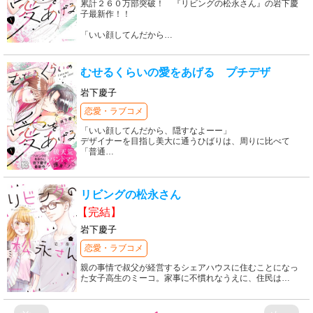
累計２６０万部突破！ 『リビングの松永さん』の岩下慶
子最新作！！
「いい顔してんだから
…
むせるくらいの愛をあげる プチデザ
岩下慶子
恋愛・ラブコメ
「いい顔してんだから、隠すなよーー」
デザイナーを目指し美大に通うひばりは、周りに比べて
「普通
…
リビングの松永さん
【完結】
岩下慶子
恋愛・ラブコメ
親の事情で叔父が経営するシェアハウスに住むことになっ
た女子高生のミーコ。家事に不慣れなうえに、住民は
…