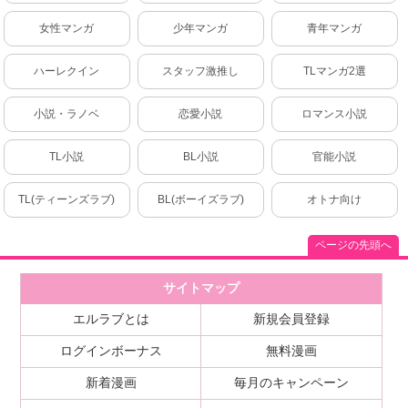
女性マンガ
少年マンガ
青年マンガ
ハーレクイン
スタッフ激推し
TLマンガ2選
小説・ラノベ
恋愛小説
ロマンス小説
TL小説
BL小説
官能小説
TL(ティーンズラブ)
BL(ボーイズラブ)
オトナ向け
ページの先頭へ
サイトマップ
エルラブとは
新規会員登録
ログインボーナス
無料漫画
新着漫画
毎月のキャンペーン