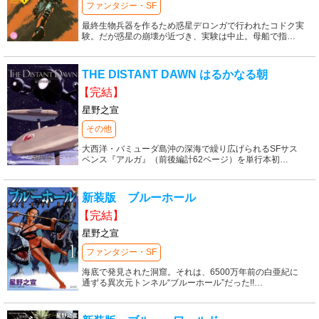
ファンタジー・SF
最終生物兵器を作るため惑星デロンガで行われたコドク実
験。だが惑星の崩壊が近づき、実験は中止。母船で指
…
THE DISTANT DAWN はるかなる朝
【完結】
星野之宣
その他
大西洋・バミューダ島沖の深海で繰り広げられるSFサス
ペンス『アルガ』（前後編計62ページ）を単行本初
…
新装版 ブルーホール
【完結】
星野之宣
ファンタジー・SF
海底で発見された洞窟。それは、6500万年前の白亜紀に
通ずる異次元トンネル“ブルーホール”だった!!
…