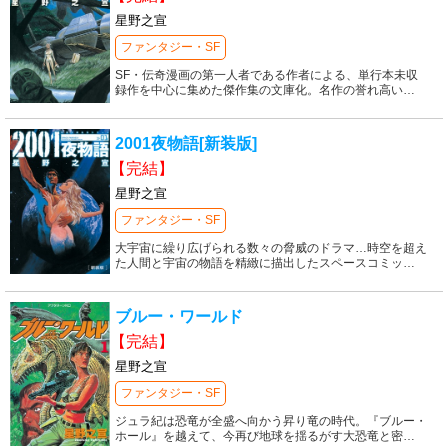
星野之宣
ファンタジー・SF
SF・伝奇漫画の第一人者である作者による、単行本未収
録作を中心に集めた傑作集の文庫化。名作の誉れ高い
…
2001夜物語[新装版]
【完結】
星野之宣
ファンタジー・SF
大宇宙に繰り広げられる数々の脅威のドラマ…時空を超え
た人間と宇宙の物語を精緻に描出したスペースコミッ
…
ブルー・ワールド
【完結】
星野之宣
ファンタジー・SF
ジュラ紀は恐竜が全盛へ向かう昇り竜の時代。『ブルー・
ホール』を越えて、今再び地球を揺るがす大恐竜と密
…