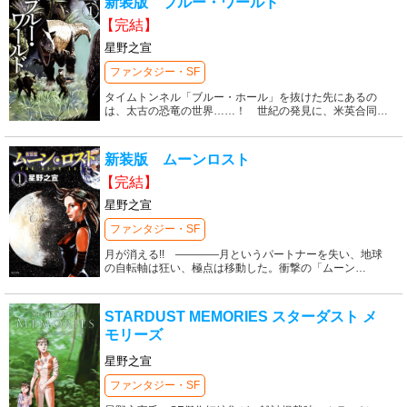
新装版 ブルー・ワールド
【完結】
星野之宣
ファンタジー・SF
タイムトンネル「ブルー・ホール」を抜けた先にあるの
は、太古の恐竜の世界……！ 世紀の発見に、米英合同
…
新装版 ムーンロスト
【完結】
星野之宣
ファンタジー・SF
月が消える!! ――――月というパートナーを失い、地球
の自転軸は狂い、極点は移動した。衝撃の「ムーン
…
STARDUST MEMORIES スターダスト メ
モリーズ
星野之宣
ファンタジー・SF