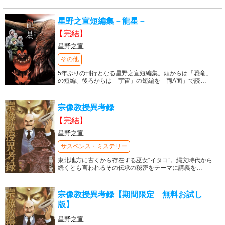
星野之宣短編集－龍星－
【完結】
星野之宣
その他
5年ぶりの刊行となる星野之宣短編集。頭からは「恐竜」
の短編、後ろからは「宇宙」の短編を「両A面」で読
…
宗像教授異考録
【完結】
星野之宣
サスペンス・ミステリー
東北地方に古くから存在する巫女“イタコ”。縄文時代から
続くとも言われるその伝承の秘密をテーマに講義を
…
宗像教授異考録【期間限定 無料お試し
版】
星野之宣