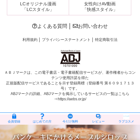
LCオリジナル漫画
女性向けAV動画
「LCスタイル」
「快感スタイル」
よくある質問
│
お問い合わせ
利用規約
│
プライバシーステートメント
│
特定商取引法
ＡＢＪマークは、この電子書店・電子書籍配信サービスが、著作権者からコン
テンツ使用許諾を得た
正規版配信サービスであることを示す登録商標（登録番号 第６０９１７１３
号）です。
ABJマークの詳細、ABJマークを掲示しているサービスの一覧はこちら
⇒
https://aebs.or.jp/
(C)エルラブ
会員登録
はじめての方
今だけ無料
レビュー
ラブコスメ
エルラブは、登録商標です【商標登録第5775440号】
エルラブが提供する情報・画像等を、権利者の許可なく複製、 転用、販売などの二
次利用をすることを固く禁じます