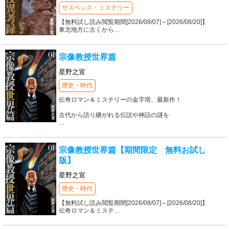
サスペンス・ミステリー
【無料試し読み閲覧期間[2026/08/07]～[2026/08/20]】
東北地方に古くから
…
宗像教授世界篇
星野之宣
歴史・時代
伝奇ロマン＆ミステリーの金字塔、最新作！
古代から語り継がれる伝説や神話の謎を
…
宗像教授世界篇【期間限定 無料お試し
版】
星野之宣
歴史・時代
【無料試し読み閲覧期間[2026/08/07]～[2026/08/20]】
伝奇ロマン＆ミステ
…