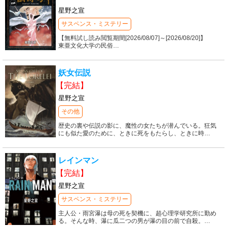
星野之宣
サスペンス・ミステリー
【無料試し読み閲覧期間[2026/08/07]～[2026/08/20]】
東亜文化大学の民俗
…
妖女伝説
【完結】
星野之宣
その他
歴史の裏や伝説の影に、魔性の女たちが潜んでいる。狂気
にも似た愛のために、ときに死をもたらし、ときに時
…
レインマン
【完結】
星野之宣
サスペンス・ミステリー
主人公・雨宮瀑は母の死を契機に、超心理学研究所に勤め
る。そんな時、瀑に瓜二つの男が瀑の目の前で自殺。
…