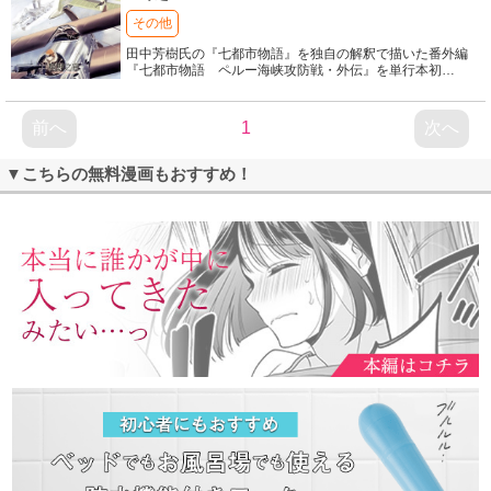
その他
田中芳樹氏の『七都市物語』を独自の解釈で描いた番外編
『七都市物語 ペルー海峡攻防戦・外伝』を単行本初
…
前へ
1
次へ
▼こちらの無料漫画もおすすめ！