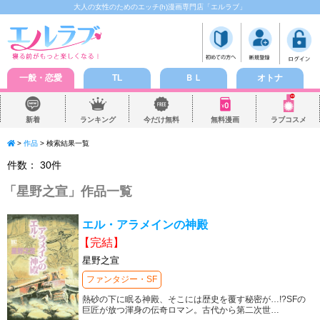
大人の女性のためのエッチ(h)漫画専門店「エルラブ」
一般・恋愛
TL
ＢＬ
オトナ
新着
ランキング
今だけ無料
無料漫画
ラブコスメ
>
作品
> 検索結果一覧
件数：
30
件
「
星野之宣
」作品一覧
エル・アラメインの神殿
【完結】
星野之宣
ファンタジー・SF
熱砂の下に眠る神殿、そこには歴史を覆す秘密が…!?SFの
巨匠が放つ渾身の伝奇ロマン。古代から第二次世
…