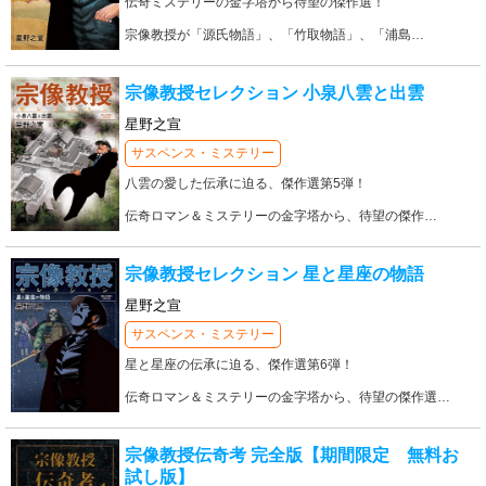
伝奇ミステリーの金字塔から待望の傑作選！
宗像教授が「源氏物語」、「竹取物語」、「浦島
…
宗像教授セレクション 小泉八雲と出雲
星野之宣
サスペンス・ミステリー
八雲の愛した伝承に迫る、傑作選第5弾！
伝奇ロマン＆ミステリーの金字塔から、待望の傑作
…
宗像教授セレクション 星と星座の物語
星野之宣
サスペンス・ミステリー
星と星座の伝承に迫る、傑作選第6弾！
伝奇ロマン＆ミステリーの金字塔から、待望の傑作選
…
宗像教授伝奇考 完全版【期間限定 無料お
試し版】