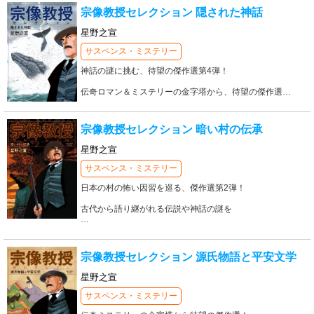
宗像教授セレクション 隠された神話
星野之宣
サスペンス・ミステリー
神話の謎に挑む、待望の傑作選第4弾！
伝奇ロマン＆ミステリーの金字塔から、待望の傑作選
…
宗像教授セレクション 暗い村の伝承
星野之宣
サスペンス・ミステリー
日本の村の怖い因習を巡る、傑作選第2弾！
古代から語り継がれる伝説や神話の謎を
…
宗像教授セレクション 源氏物語と平安文学
星野之宣
サスペンス・ミステリー