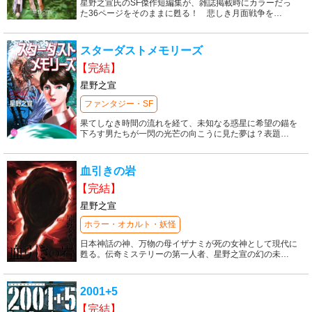
星野之宣氏のSF傑作短編集が、雑誌掲載時にカラーだっ
た36ページをそのままに甦る！ 悲しき月面戦争を
…
スターダストメモリーズ
【完結】
星野之宣
ファンタジー・SF
果てしなき時間の流れを経て、未知なる惑星に希望の錨を
下ろす男たちが一閃の光芒の向こうに見た夢は？表題
…
血引きの岩
【完結】
星野之宣
ホラー・オカルト・妖怪
日本神話の神、万物の母イザナミが死の女神として現代に
甦る。伝奇ミステリーの第一人者、星野之宣の幻の未
…
2001+5
【完結】