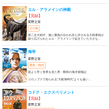
エル・アラメインの神殿
【完結】
星野之宣
その他
第二次大戦中、後に勝負の分かれ目と評される大戦車戦が
繰り広げられたエル・アラメインで起きていた小さな
…
海帝
星野之宣
歴史・時代
誰より早く世界を見た男・鄭和の海洋冒険記
コロンブスで知られる“大航海時代”よりも遠い
…
コドク・エクスペリメント
【完結】
星野之宣