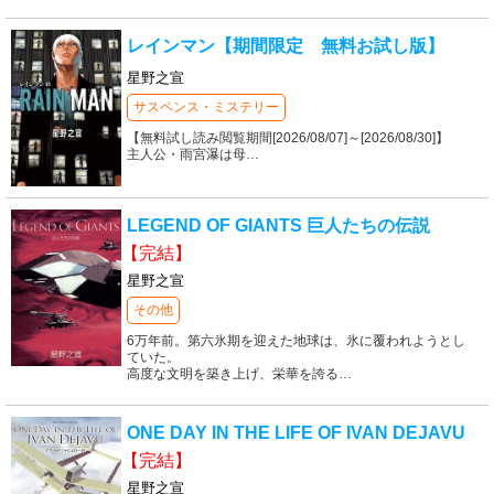
レインマン【期間限定 無料お試し版】
星野之宣
サスペンス・ミステリー
【無料試し読み閲覧期間[2026/08/07]～[2026/08/30]】
主人公・雨宮瀑は母
…
LEGEND OF GIANTS 巨人たちの伝説
【完結】
星野之宣
その他
6万年前。第六氷期を迎えた地球は、氷に覆われようとし
ていた。
高度な文明を築き上げ、栄華を誇る
…
ONE DAY IN THE LIFE OF IVAN DEJAVU
【完結】
星野之宣