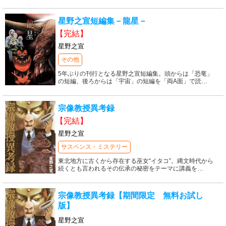
星野之宣短編集－龍星－
【完結】
星野之宣
その他
5年ぶりの刊行となる星野之宣短編集。頭からは「恐竜」
の短編、後ろからは「宇宙」の短編を「両A面」で読
…
宗像教授異考録
【完結】
星野之宣
サスペンス・ミステリー
東北地方に古くから存在する巫女“イタコ”。縄文時代から
続くとも言われるその伝承の秘密をテーマに講義を
…
宗像教授異考録【期間限定 無料お試し
版】
星野之宣