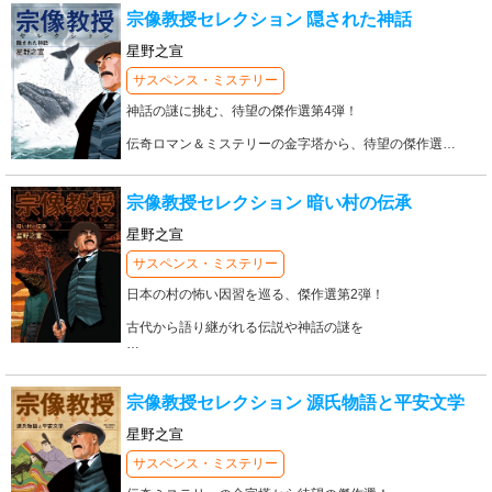
宗像教授セレクション 隠された神話
星野之宣
サスペンス・ミステリー
神話の謎に挑む、待望の傑作選第4弾！
伝奇ロマン＆ミステリーの金字塔から、待望の傑作選
…
宗像教授セレクション 暗い村の伝承
星野之宣
サスペンス・ミステリー
日本の村の怖い因習を巡る、傑作選第2弾！
古代から語り継がれる伝説や神話の謎を
…
宗像教授セレクション 源氏物語と平安文学
星野之宣
サスペンス・ミステリー