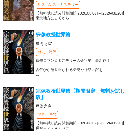
サスペンス・ミステリー
【無料試し読み閲覧期間[2026/08/07]～[2026/08/20]】
東北地方に古くから
…
宗像教授世界篇
星野之宣
歴史・時代
伝奇ロマン＆ミステリーの金字塔、最新作！
古代から語り継がれる伝説や神話の謎を
…
宗像教授世界篇【期間限定 無料お試し
版】
星野之宣
歴史・時代
【無料試し読み閲覧期間[2026/08/07]～[2026/08/20]】
伝奇ロマン＆ミステ
…