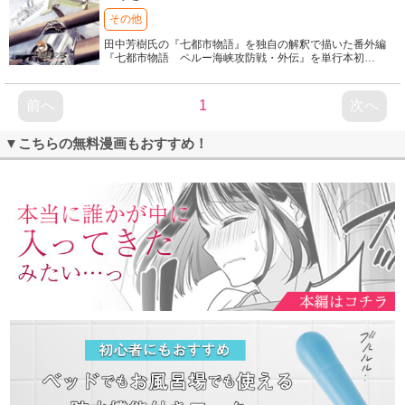
その他
田中芳樹氏の『七都市物語』を独自の解釈で描いた番外編
『七都市物語 ペルー海峡攻防戦・外伝』を単行本初
…
前へ
1
次へ
▼こちらの無料漫画もおすすめ！