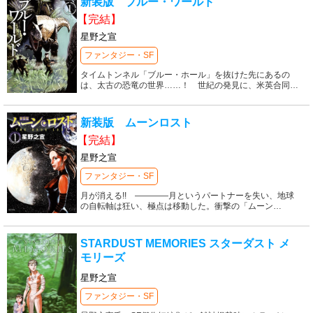
新装版 ブルー・ワールド
【完結】
星野之宣
ファンタジー・SF
タイムトンネル「ブルー・ホール」を抜けた先にあるの
は、太古の恐竜の世界……！ 世紀の発見に、米英合同
…
新装版 ムーンロスト
【完結】
星野之宣
ファンタジー・SF
月が消える!! ――――月というパートナーを失い、地球
の自転軸は狂い、極点は移動した。衝撃の「ムーン
…
STARDUST MEMORIES スターダスト メ
モリーズ
星野之宣
ファンタジー・SF