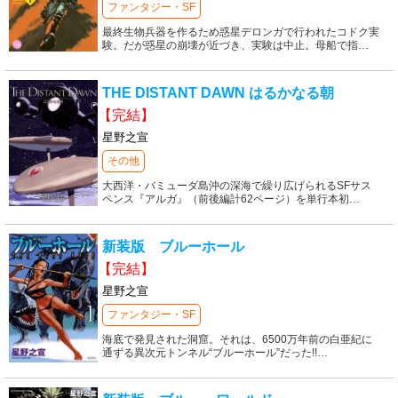
ファンタジー・SF
最終生物兵器を作るため惑星デロンガで行われたコドク実
験。だが惑星の崩壊が近づき、実験は中止。母船で指
…
THE DISTANT DAWN はるかなる朝
【完結】
星野之宣
その他
大西洋・バミューダ島沖の深海で繰り広げられるSFサス
ペンス『アルガ』（前後編計62ページ）を単行本初
…
新装版 ブルーホール
【完結】
星野之宣
ファンタジー・SF
海底で発見された洞窟。それは、6500万年前の白亜紀に
通ずる異次元トンネル“ブルーホール”だった!!
…