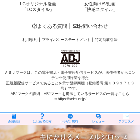
LCオリジナル漫画
女性向けAV動画
「LCスタイル」
「快感スタイル」
よくある質問
│
お問い合わせ
利用規約
│
プライバシーステートメント
│
特定商取引法
ＡＢＪマークは、この電子書店・電子書籍配信サービスが、著作権者からコン
テンツ使用許諾を得た
正規版配信サービスであることを示す登録商標（登録番号 第６０９１７１３
号）です。
ABJマークの詳細、ABJマークを掲示しているサービスの一覧はこちら
⇒
https://aebs.or.jp/
(C)エルラブ
会員登録
はじめての方
今だけ無料
レビュー
ラブコスメ
エルラブは、登録商標です【商標登録第5775440号】
エルラブが提供する情報・画像等を、権利者の許可なく複製、 転用、販売などの二
次利用をすることを固く禁じます