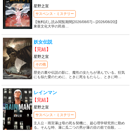
星野之宣
サスペンス・ミステリー
【無料試し読み閲覧期間[2026/08/07]～[2026/08/20]】
東亜文化大学の民俗
…
妖女伝説
【完結】
星野之宣
その他
歴史の裏や伝説の影に、魔性の女たちが潜んでいる。狂気
にも似た愛のために、ときに死をもたらし、ときに時
…
レインマン
【完結】
星野之宣
サスペンス・ミステリー
主人公・雨宮瀑は母の死を契機に、超心理学研究所に勤め
る。そんな時、瀑に瓜二つの男が瀑の目の前で自殺。
…