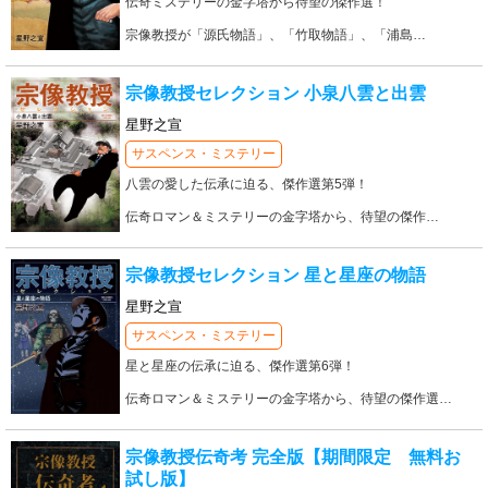
伝奇ミステリーの金字塔から待望の傑作選！
宗像教授が「源氏物語」、「竹取物語」、「浦島
…
宗像教授セレクション 小泉八雲と出雲
星野之宣
サスペンス・ミステリー
八雲の愛した伝承に迫る、傑作選第5弾！
伝奇ロマン＆ミステリーの金字塔から、待望の傑作
…
宗像教授セレクション 星と星座の物語
星野之宣
サスペンス・ミステリー
星と星座の伝承に迫る、傑作選第6弾！
伝奇ロマン＆ミステリーの金字塔から、待望の傑作選
…
宗像教授伝奇考 完全版【期間限定 無料お
試し版】