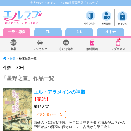
大人の女性のためのエッチ(h)漫画専門店「エルラブ」
一般・恋愛
TL
ＢＬ
オトナ
新着
ランキング
今だけ無料
無料漫画
ラブコスメ
>
作品
> 検索結果一覧
件数：
30
件
「
星野之宣
」作品一覧
エル・アラメインの神殿
【完結】
星野之宣
ファンタジー・SF
熱砂の下に眠る神殿、そこには歴史を覆す秘密が…!?SFの
巨匠が放つ渾身の伝奇ロマン。古代から第二次世
…