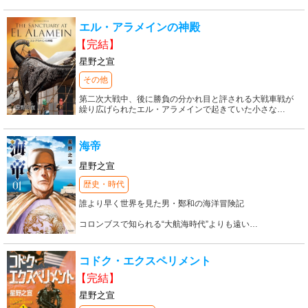
エル・アラメインの神殿
【完結】
星野之宣
その他
第二次大戦中、後に勝負の分かれ目と評される大戦車戦が
繰り広げられたエル・アラメインで起きていた小さな
…
海帝
星野之宣
歴史・時代
誰より早く世界を見た男・鄭和の海洋冒険記
コロンブスで知られる“大航海時代”よりも遠い
…
コドク・エクスペリメント
【完結】
星野之宣