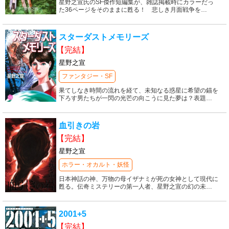
星野之宣氏のSF傑作短編集が、雑誌掲載時にカラーだっ
た36ページをそのままに甦る！ 悲しき月面戦争を
…
スターダストメモリーズ
【完結】
星野之宣
ファンタジー・SF
果てしなき時間の流れを経て、未知なる惑星に希望の錨を
下ろす男たちが一閃の光芒の向こうに見た夢は？表題
…
血引きの岩
【完結】
星野之宣
ホラー・オカルト・妖怪
日本神話の神、万物の母イザナミが死の女神として現代に
甦る。伝奇ミステリーの第一人者、星野之宣の幻の未
…
2001+5
【完結】