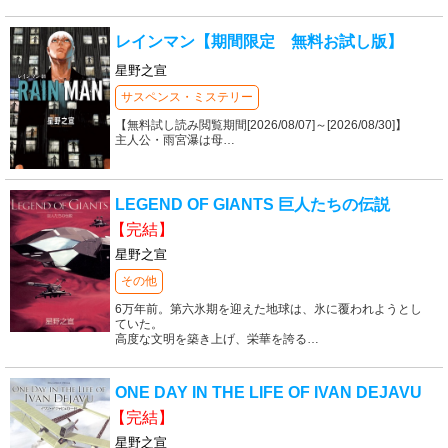
レインマン【期間限定 無料お試し版】
星野之宣
サスペンス・ミステリー
【無料試し読み閲覧期間[2026/08/07]～[2026/08/30]】
主人公・雨宮瀑は母
…
LEGEND OF GIANTS 巨人たちの伝説
【完結】
星野之宣
その他
6万年前。第六氷期を迎えた地球は、氷に覆われようとし
ていた。
高度な文明を築き上げ、栄華を誇る
…
ONE DAY IN THE LIFE OF IVAN DEJAVU
【完結】
星野之宣