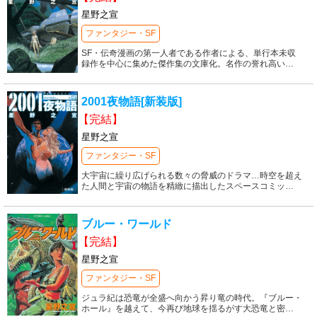
星野之宣
ファンタジー・SF
SF・伝奇漫画の第一人者である作者による、単行本未収
録作を中心に集めた傑作集の文庫化。名作の誉れ高い
…
2001夜物語[新装版]
【完結】
星野之宣
ファンタジー・SF
大宇宙に繰り広げられる数々の脅威のドラマ…時空を超え
た人間と宇宙の物語を精緻に描出したスペースコミッ
…
ブルー・ワールド
【完結】
星野之宣
ファンタジー・SF
ジュラ紀は恐竜が全盛へ向かう昇り竜の時代。『ブルー・
ホール』を越えて、今再び地球を揺るがす大恐竜と密
…