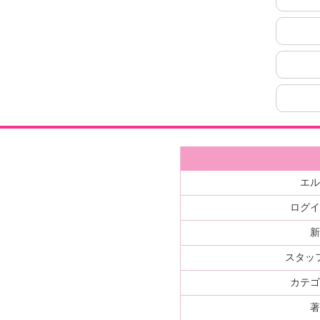
エ
ログ
スタッ
カテ