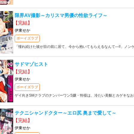
限界AV撮影～カリスマ男優の性欲ライフ～
【完結】
伊東せか
ボーイズラブ
「憧れ続けた彼が目の前に居て、今から抱いてもらえるなんて―!!」ノン
サドマゾヒスト
【完結】
伊東せか
ボーイズラブ
ゲイ向きSMクラブのナンバーワンS嬢・怜様は、冷たい美貌とカゲキな
テクニシャンドクター～エロ尻 奥まで愛して～
【完結】
伊東せか