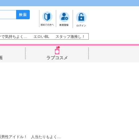
クで気持ちよく…
エロいBL
スタッフ激推し！
画
ラブコスメ
派男性アイドル！ 人当たりもよく
…