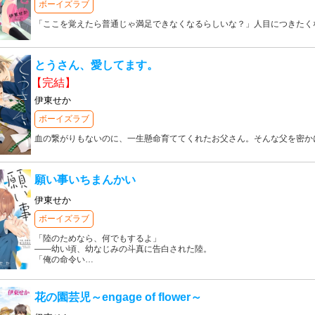
ボーイズラブ
「ここを覚えたら普通じゃ満足できなくなるらしいな？」人目につきたく
とうさん、愛してます。
【完結】
伊東せか
ボーイズラブ
血の繋がりもないのに、一生懸命育ててくれたお父さん。そんな父を密か
願い事いちまんかい
伊東せか
ボーイズラブ
「陸のためなら、何でもするよ」
――幼い頃、幼なじみの斗真に告白された陸。
「俺の命令い
…
花の園芸児～engage of flower～