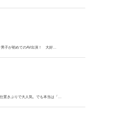
ケ男子が初めてのAV出演！ 大好
…
お仕置きぶりで大人気。でも本当は「
…