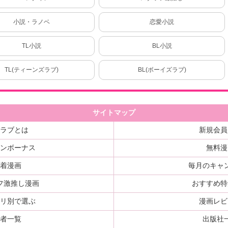
小説・ラノベ
恋愛小説
TL小説
BL小説
TL(ティーンズラブ)
BL(ボーイズラブ)
サイトマップ
ルラブとは
新規会員
インボーナス
無料漫
新着漫画
毎月のキャ
フ激推し漫画
おすすめ特
ゴリ別で選ぶ
漫画レビ
著者一覧
出版社