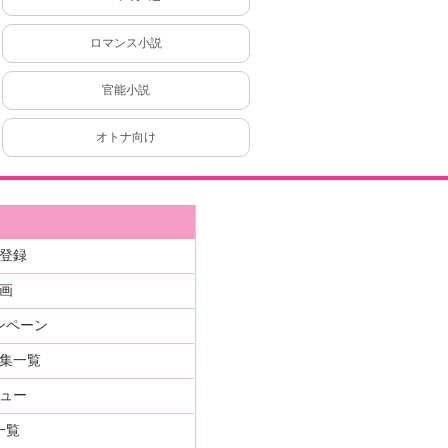
ロマンス小説
官能小説
オトナ向け
登録
画
ンペーン
集一覧
ュー
一覧