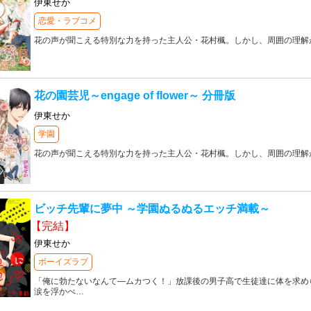
伊東せか
恋愛・ラブコメ
花の声が聞こえる特別な力を持った主人公・花村楓。しかし、周囲の理解
花の園芸児～engage of flower～ 分冊版
伊東せか
学園
花の声が聞こえる特別な力を持った主人公・花村楓。しかし、周囲の理解
ビッチ先輩に夢中 ～学園ぬるぬるエッチ満載～
【完結】
伊東せか
ボーイズラブ
「俺に勃たないなんて―ムカつく！」放課後の男子高で生徒達に体を求め
涙を浮かべ
…