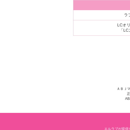
ラ
LCオ
「L
ＡＢＪ
A
エルラブが提供