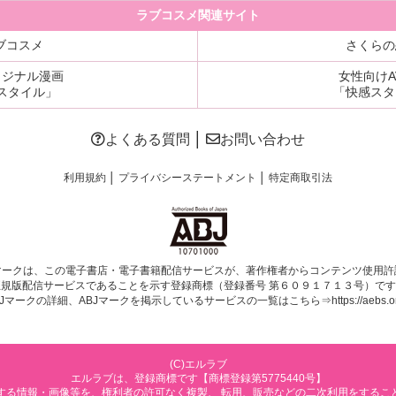
ラブコスメ関連サイト
ブコスメ
さくらの
リジナル漫画
女性向けA
Cスタイル」
「快感スタ
よくある質問
│
お問い合わせ
利用規約
│
プライバシーステートメント
│
特定商取引法
マークは、この電子書店・電子書籍配信サービスが、著作権者からコンテンツ使用許
正規版配信サービスであることを示す登録商標（登録番号 第６０９１７１３号）です
BJマークの詳細、ABJマークを掲示しているサービスの一覧はこちら⇒
https://aebs.or
(C)エルラブ
エルラブは、登録商標です【商標登録第5775440号】
する情報・画像等を、権利者の許可なく複製、 転用、販売などの二次利用をするこ