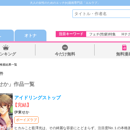
大人の女性のためのエッチ(h)漫画専門店「エルラブ」
注目キーワード
フェチ(性癖)特集
Hテ
Ｌ
オトナ
ンキング
今だけ無料
無料漫
 検索結果一覧
件
せか
」作品一覧
アイドリングストップ
【完結】
伊東せか
ボーイズラブ
ヒカルこと藍澤光は、その綺麗な容姿にとどまらず、注目度No.１の本格