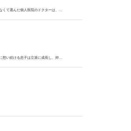
なくて選んだ個人医院のドクターは、
…
に想い続ける息子は立派に成長し、抑
…