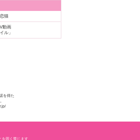
恋猫
V動画
イル」
諾を得た
。
.jp/
とを固く禁じます