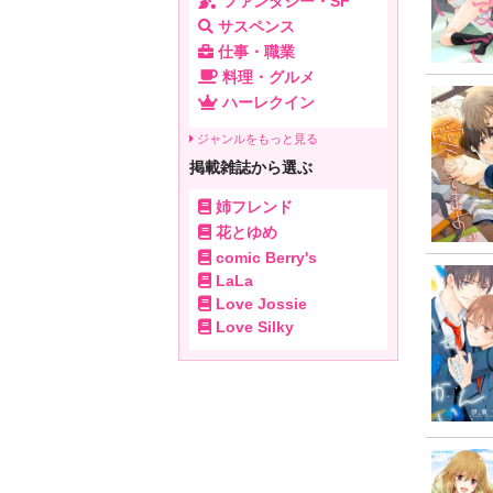
ファンタジー・SF
サスペンス
仕事・職業
料理・グルメ
ハーレクイン
ジャンルをもっと見る
掲載雑誌から選ぶ
姉フレンド
花とゆめ
comic Berry's
LaLa
Love Jossie
Love Silky