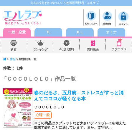
大人の女性のためのエッチ(h)漫画専門店「エルラブ」
一般・恋愛
TL
ＢＬ
オトナ
新着
ランキング
今だけ無料
無料漫画
ラブコスメ
>
作品
> 検索結果一覧
件数：
1
件
「
ＣＯＣＯＬＯＬＯ
」作品一覧
春のだるさ、五月病…ストレスがすっと消
えてココロが軽くなる本
ＣＯＣＯＬＯＬＯ
心理一般
※この商品はタブレットなど大きいディスプレイを備えた
端末で読むことに適しています。また、文字だ
…