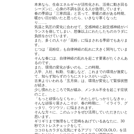
本来なら、生命エネルギーが活性化され、活発に動き回る
シーズンに、心身の不調を訴える人が急増しています。
春の季節は「三寒四温」と言って、寒暖の差がある時期。
暖かい日が続いたと思ったら、いきなり寒くなった
り……。
気温と気圧の変化に合わせて、交感神経と副交感神経がバ
ランスを崩してしまい、想像以上にわたしたちのカラダに
負担をかけています。
また、多くの人々が「花粉」に悩まされる季節でもありま
す。
じつは「花粉症」も自律神経の乱れに大きく関与していま
す。
そんな春には、自律神経の乱れを起こす要素がたくさんあ
るのです。
また、環境の変化が多いのも、この時期。
入学、入社、転勤、引越しなど、これまでの環境が激変し
て、知らず知らずのうちにストレスがいっぱい。
古来よりいわれる「五月病」は、環境が変化して緊張状態
が続き、
少し慣れたところで気が緩み、メンタル不全を起こす症状
のこと。
「もっと頑張らなくちゃ」「わたしがしっかりしなきゃ」
そんな頑張り屋さんこそが、春の時期に、「イライラ、グ
ッタリ、ウツウツ」に悩まされます。
そんな方々に、このムックをぜひ活用していただきたいと
思います。
ギリギリまで無理をして悲鳴をあげているあなたに、30
秒でストレスチェックをして、
ココロもカラダも元気にするアプリ「COCOLOLO」を活