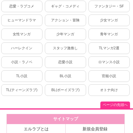
恋愛・ラブコメ
ギャグ・コメディ
ファンタジー・SF
ヒューマンドラマ
アクション・冒険
少女マンガ
女性マンガ
少年マンガ
青年マンガ
ハーレクイン
スタッフ激推し
TLマンガ2選
小説・ラノベ
恋愛小説
ロマンス小説
TL小説
BL小説
官能小説
TL(ティーンズラブ)
BL(ボーイズラブ)
オトナ向け
ページの先頭へ
サイトマップ
エルラブとは
新規会員登録