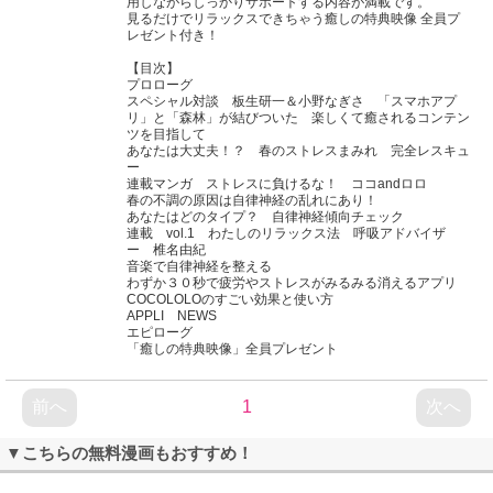
用しながらしっかりサポートする内容が満載です。
見るだけでリラックスできちゃう癒しの特典映像 全員プ
レゼント付き！
【目次】
プロローグ
スペシャル対談 板生研一＆小野なぎさ 「スマホアプ
リ」と「森林」が結びついた 楽しくて癒されるコンテン
ツを目指して
あなたは大丈夫！？ 春のストレスまみれ 完全レスキュ
ー
連載マンガ ストレスに負けるな！ ココandロロ
春の不調の原因は自律神経の乱れにあり！
あなたはどのタイプ？ 自律神経傾向チェック
連載 vol.1 わたしのリラックス法 呼吸アドバイザ
ー 椎名由紀
音楽で自律神経を整える
わずか３０秒で疲労やストレスがみるみる消えるアプリ
COCOLOLOのすごい効果と使い方
APPLI NEWS
エピローグ
「癒しの特典映像」全員プレゼント
前へ
1
次へ
▼こちらの無料漫画もおすすめ！