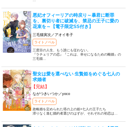
…
悪妃オフィーリアの時戻り～暴君に断罪
を、裏切り者に破滅を、禁忌の王子に愛の
花束を～【電子限定SS付き】
三毛猫寅次／アオイ冬子
ライトノベル
三度目の人生、もう誰にも従わない。
『ラチェリアの恋』『これは、幸せになるための離婚』の
三毛猫
…
聖女は愛を選べない 生贄姫をめぐる七人の
求婚者
【完結】
ながつきいつか／yoco
ライトノベル
政略婚を定められた塔の上の姫×七人の王子たち
滞りなく進む婚約者選びのはずが、それぞれの初恋は
…