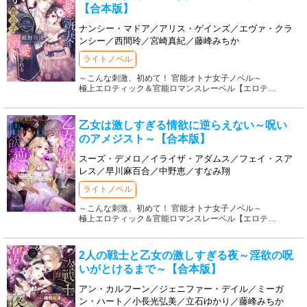
【合本版】
ナンシー・マドア／アリス・ゲインズ／エヴァ・クラ
ンシー／西間玲／宮崎真紀／藤峰みちか
ライトノベル
～こんな刺激、初めて！ 官能オトナ女子ノベル～
極上エロティック＆官能ロマンスレーベル【エロテ
…
乙女は激しすぎる情欲に逆らえない～呪い
のアメジスト～【合本版】
スーズ・デメロ／イライザ・アダムス／フェイ・スア
レス／早川麻百合／中野恵／すなみ翔
ライトノベル
～こんな刺激、初めて！ 官能オトナ女子ノベル～
極上エロティック＆官能ロマンスレーベル【エロテ
…
2人の戦士と乙女の激しすぎる夜～淫欲の呪
いがとけるまで～【合本版】
アン・カルフーン／ジェニファー・デイル／ミーガ
ン・ハート／小長光弘美／立石ゆかり／藤峰みちか