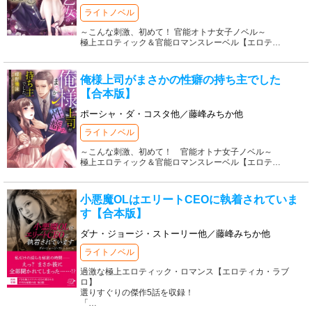
ライトノベル
～こんな刺激、初めて！ 官能オトナ女子ノベル～
極上エロティック＆官能ロマンスレーベル【エロテ
…
俺様上司がまさかの性癖の持ち主でした
【合本版】
ポーシャ・ダ・コスタ他／藤峰みちか他
ライトノベル
～こんな刺激、初めて！ 官能オトナ女子ノベル～
極上エロティック＆官能ロマンスレーベル【エロテ
…
小悪魔OLはエリートCEOに執着されていま
す【合本版】
ダナ・ジョージ・ストーリー他／藤峰みちか他
ライトノベル
過激な極上エロティック・ロマンス【エロティカ・ラブ
ロ】
選りすぐりの傑作5話を収録！
「
…