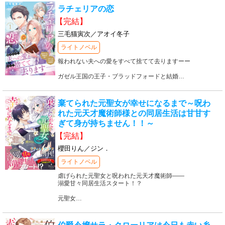
ラチェリアの恋
【完結】
三毛猫寅次／アオイ冬子
ライトノベル
報われない夫への愛をすべて捨てて去りますーー
ガゼル王国の王子・ブラッドフォードと結婚
…
棄てられた元聖女が幸せになるまで～呪わ
れた元天才魔術師様との同居生活は甘甘す
ぎて身が持ちません！！～
【完結】
櫻田りん／ジン．
ライトノベル
虐げられた元聖女と呪われた元天才魔術師――
溺愛甘々同居生活スタート！？
元聖女
…