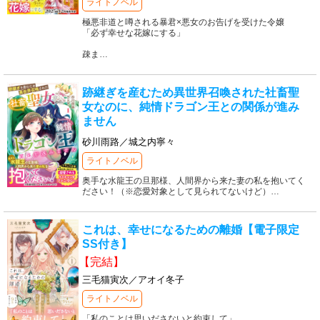
ライトノベル
極悪非道と噂される暴君×悪女のお告げを受けた令嬢
「必ず幸せな花嫁にする」
疎ま
…
跡継ぎを産むため異世界召喚された社畜聖
女なのに、純情ドラゴン王との関係が進み
ません
砂川雨路／城之内寧々
ライトノベル
奥手な水龍王の旦那様、人間界から来た妻の私を抱いてく
ださい！（※恋愛対象として見られてないけど）
…
これは、幸せになるための離婚【電子限定
SS付き】
【完結】
三毛猫寅次／アオイ冬子
ライトノベル
「私のことは思いださないと約束して」