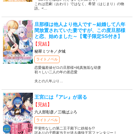
これは悲劇（おわり）ではなく、希望（はじまり）の物
語。<
…
旦那様は他人より他人です～結婚して八年
間放置されていた妻ですが、この度旦那様
と恋、始めました～【電子限定SS付き】
【完結】
秘翠ミツキ／夕城
ライトノベル
恋愛偏差値ゼロの旦那様×純真無垢な幼妻
初々しい二人の年の差恋愛
夫との八年ぶり
…
王宮には『アレ』が居る
【完結】
六人部彰彦／三槻ぱぶろ
ライトノベル
甲斐性なしの第二王子殿下に鉄槌を!?
訳ありの子爵家当主が送る痛快王宮ファンタジー！