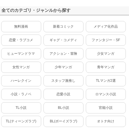
全てのカテゴリ・ジャンルから探す
無料漫画
新着コミック
メディア化作品
恋愛・ラブコメ
ギャグ・コメディ
ファンタジー・SF
ヒューマンドラマ
アクション・冒険
少女マンガ
女性マンガ
少年マンガ
青年マンガ
ハーレクイン
スタッフ激推し
TLマンガ2選
小説・ラノベ
恋愛小説
ロマンス小説
TL小説
BL小説
官能小説
TL(ティーンズラブ)
BL(ボーイズラブ)
オトナ向け