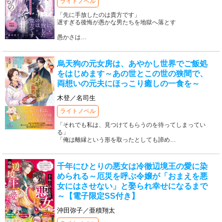
ライトノベル
「先に手放したのは貴方です」
遅すぎる後悔が愚かな男たちを地獄へ落とす
愚かさは
…
烏天狗の元女房は、あやかし世界でご飯処
をはじめます～あの世とこの世の狭間で、
両想いの元夫にほっこり癒しの一食を～
木登／名司生
ライトノベル
「それでも私は、見つけてもらうのを待ってしまってい
る」
「俺は離縁という形を取ったとしても諦め
…
千年にひとりの悪女は冷徹辺境王の愛に染
められる～厄災を呼ぶ令嬢が「おまえを悪
女にはさせない」と娶られ幸せになるまで
～【電子限定SS付き】
沖田弥子／亜積翔太