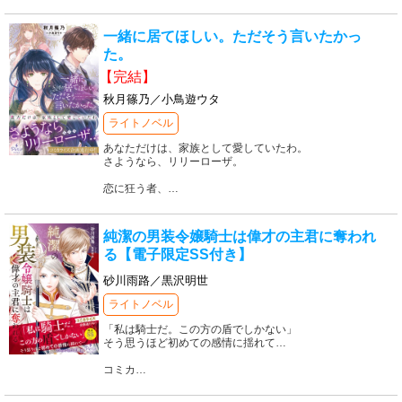
一緒に居てほしい。ただそう言いたかっ
た。
【完結】
秋月篠乃／小鳥遊ウタ
ライトノベル
あなただけは、家族として愛していたわ。
さようなら、リリーローザ。
恋に狂う者、
…
純潔の男装令嬢騎士は偉才の主君に奪われ
る【電子限定SS付き】
砂川雨路／黒沢明世
ライトノベル
「私は騎士だ。この方の盾でしかない」
そう思うほど初めての感情に揺れて…
コミカ
…