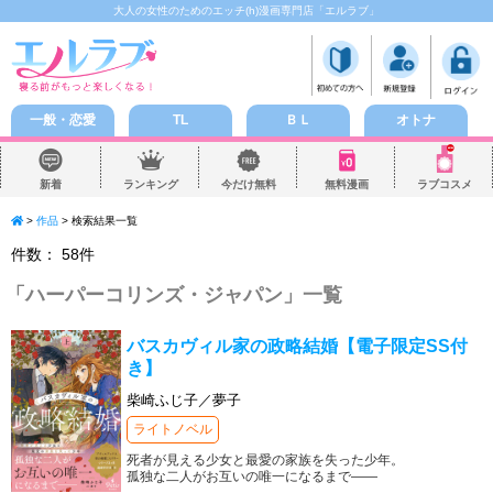
大人の女性のためのエッチ(h)漫画専門店「エルラブ」
一般・恋愛
TL
ＢＬ
オトナ
新着
ランキング
今だけ無料
無料漫画
ラブコスメ
>
作品
> 検索結果一覧
件数：
58
件
「
ハーパーコリンズ・ジャパン
」一覧
バスカヴィル家の政略結婚【電子限定SS付
き】
柴崎ふじ子／夢子
ライトノベル
死者が見える少女と最愛の家族を失った少年。
孤独な二人がお互いの唯一になるまで――