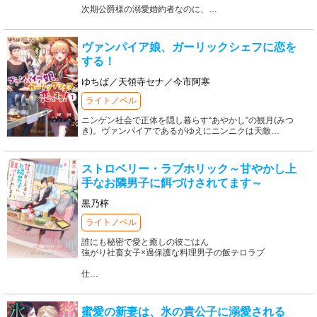
次期公爵様の溺愛婚約者なのに、
…
ヴァンパイア娘、ガーリックシェフに恋を
する！
ゆちば／天領寺セナ／今市阿寒
ライトノベル
ニンゲン社会で正体を隠し暮らす“あやかし”の観月(みつ
き)。ヴァンパイアであるがゆえにニンニクは天敵
…
ストロベリー・ラブホリック～甘やかし上
手なお隣男子に餌づけされてます～
黒乃梓
ライトノベル
誰にも秘密で愛と癒しの彼ごはん
強がり社畜女子×過保護な料理男子の飯テロラブ
仕
…
蜜愛の新妻は、氷の貴公子に溺愛される