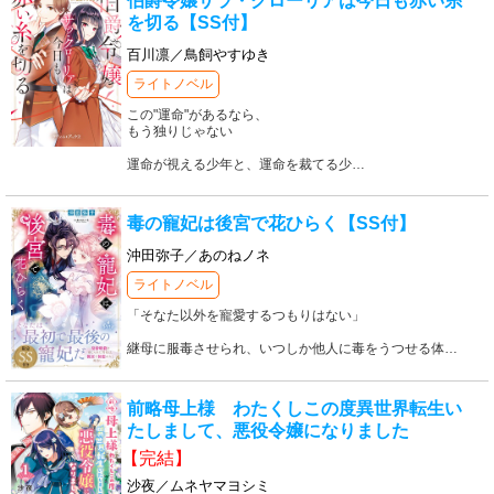
伯爵令嬢サラ・クローリアは今日も赤い糸
を切る【SS付】
百川凛／鳥飼やすゆき
ライトノベル
この"運命"があるなら、
もう独りじゃない
運命が視える少年と、運命を裁てる少
…
毒の寵妃は後宮で花ひらく【SS付】
沖田弥子／あのねノネ
ライトノベル
「そなた以外を寵愛するつもりはない」
継母に服毒させられ、いつしか他人に毒をうつせる体
…
前略母上様 わたくしこの度異世界転生い
たしまして、悪役令嬢になりました
【完結】
沙夜／ムネヤマヨシミ