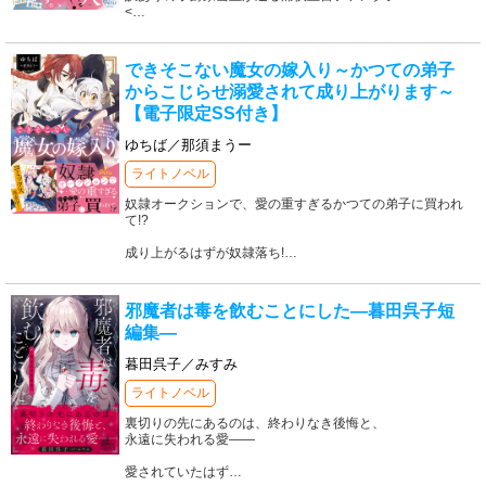
<
…
できそこない魔女の嫁入り～かつての弟子
からこじらせ溺愛されて成り上がります～
【電子限定SS付き】
ゆちば／那須まうー
ライトノベル
奴隷オークションで、愛の重すぎるかつての弟子に買われ
て!?
成り上がるはずが奴隷落ち!
…
邪魔者は毒を飲むことにした―暮田呉子短
編集―
暮田呉子／みすみ
ライトノベル
裏切りの先にあるのは、終わりなき後悔と、
永遠に失われる愛――
愛されていたはず
…