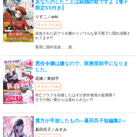
あなたのしたことは結婚詐欺ですよ【電子
限定SS付き】
りすこ／aoki
ライトノベル
追放された訳アリ令嬢がイジワルな皇子殿下に隠れ溺愛さ
れてます!?
冤罪に国外追放……過
…
悪役令嬢は嫌なので、医務室助手になりま
した。
花煉／東由宇
ライトノベル
死亡フラグを回避したはずが原作無視の超展開？
王子の熱い愛からは逃れられない!?
…
貴方が手放したもの―暮田呉子短編集2―
暮田呉子／みすみ