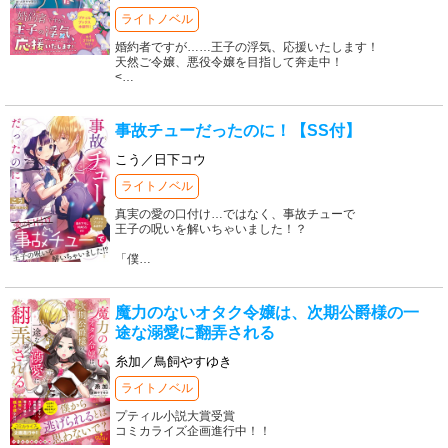
ライトノベル
婚約者ですが……王子の浮気、応援いたします！
天然ご令嬢、悪役令嬢を目指して奔走中！
<
…
事故チューだったのに！【SS付】
こう／日下コウ
ライトノベル
真実の愛の口付け…ではなく、事故チューで
王子の呪いを解いちゃいました！？
「僕
…
魔力のないオタク令嬢は、次期公爵様の一
途な溺愛に翻弄される
糸加／鳥飼やすゆき
ライトノベル
プティル小説大賞受賞
コミカライズ企画進行中！！