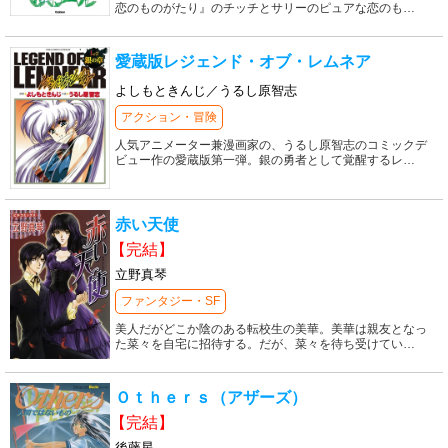
恋のものがたり』のチッチとサリーのピュアな恋のも
…
愛蔵版レジェンド・オブ・レムネア
よしもときんじ／うるし原智志
アクション・冒険
人気アニメーター兼漫画家の、うるし原智志のコミックデ
ビュー作の愛蔵版第一弾。銀の勇者として覚醒するレ
…
赤い天使
【完結】
立野真琴
ファンタジー・SF
美人だがどこか陰のある転校生の美華。美華は親友となっ
た菜々を自宅に招待する。だが、菜々を待ち受けてい
…
Ｏｔｈｅｒｓ（アザーズ）
【完結】
後藤星