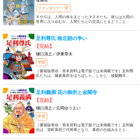
ファンタジー・SF
ＲやＧは、人間の体をまとったタヌキたち。彼らは人間の
世界に入り込むが、人間たちとの交流にとまどうこと
…
足利尊氏 南北朝の争い
【完結】
樋口清之／伊東章夫
学習
［書籍版巻頭・巻末資料は電子版では未掲載です］足利尊
氏たちは、鎌倉幕府をほろぼした。しかし、後醍醐天
…
足利義満 花の御所と金閣寺
【完結】
樋口清之／広岡ゆうえい
学習
［書籍版巻頭・巻末資料は電子版では未掲載です］足利義
光は、室町幕府三代将軍となり、幕府の仕組みをとと
…