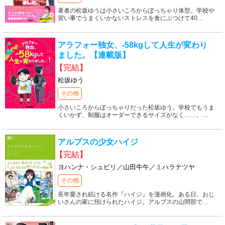
著者の松坂ゆうは小さいころからぽっちゃり体型。学校や
習い事でうまくいかないストレスを食にぶつけて40
…
アラフォー独女、-58kgして人生が変わり
ました。【連載版】
【完結】
松坂ゆう
その他
小さいころからぽっちゃりだった松坂ゆう。学校でもうま
くいかず、制服はオーダーできるサイズがなく……。
…
アルプスの少女ハイジ
【完結】
ヨハンナ・シュピリ／山田牛午／ミハラテツヤ
その他
長年愛され続ける名作『ハイジ』を漫画化。ある日、おじ
いさんの家に預けられたハイジ。アルプスの山間部で
…