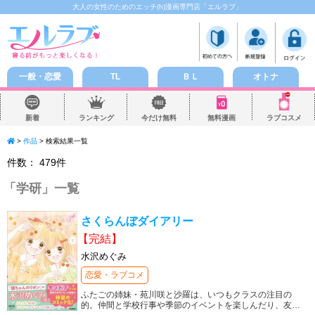
大人の女性のためのエッチ(h)漫画専門店「エルラブ」
一般・恋愛
TL
ＢＬ
オトナ
新着
ランキング
今だけ無料
無料漫画
ラブコスメ
>
作品
> 検索結果一覧
件数：
479
件
「
学研
」一覧
さくらんぼダイアリー
【完結】
水沢めぐみ
恋愛・ラブコメ
ふたごの姉妹・苑川咲と沙羅は、いつもクラスの注目の
的。仲間と学校行事や季節のイベントを楽しんだり、友
…