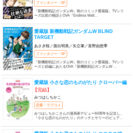
ファンタジー・SF
『新機動戦記ガンダムW』発のコミック愛蔵版。TVシリ
ーズ以前の物語とOVA『Endless Walt
…
愛蔵版 新機動戦記ガンダムW BLIND
TARGET
あさぎ桜／面出明美／矢立肇／富野由悠季
ファンタジー・SF
『新機動戦記ガンダムW』発のコミック愛蔵版。TVシリ
ーズと続編にあたるOVA『新機動戦記ガンダムW
…
愛蔵版 小さな恋のものがたり クローバー編
【完結】
みつはしちかこ
恋愛・ラブコメ
みつはしちかこさんの漫画家デビュー60周年を記念し、
『小さな恋のものがたり』のチッチとサリーのピュア
…