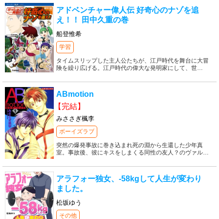
アドベンチャー偉人伝 好奇心のナゾを追
え！！ 田中久重の巻
船登惟希
学習
タイムスリップした主人公たちが、江戸時代を舞台に大冒
険を繰り広げる。江戸時代の偉大な発明家にして、世
…
ABmotion
【完結】
みささぎ楓李
ボーイズラブ
突然の爆発事故に巻き込まれ死の淵から生還した少年真
室。事故後、彼にキスをしまくる同性の友人？のヴァル
…
アラフォー独女、-58kgして人生が変わり
ました。
松坂ゆう
その他