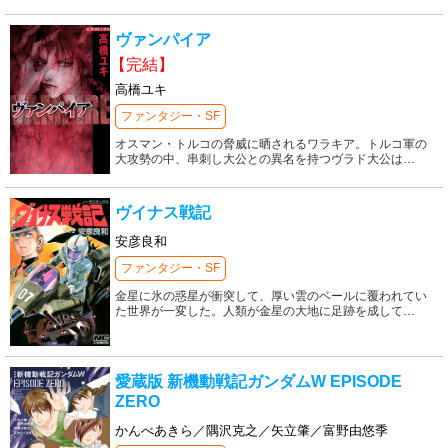
ヴァンパイア
【完結】
高橋ユキ
ファンタジー・SF
オスマン・トルコの脅威に晒されるワラキア。トルコ軍の
大攻勢の中、串刺し大公との異名を持つヴラド大公は
…
ヴイナス戦記
安彦良和
ファンタジー・SF
金星に氷の惑星が衝突して、厚い雲のベールに覆われてい
た世界が一変した。人類が金星の大地に足跡を成して
…
愛蔵版 新機動戦記ガンダムW EPISODE
ZERO
かんべあきら／隅沢克之／矢立肇／富野由悠季