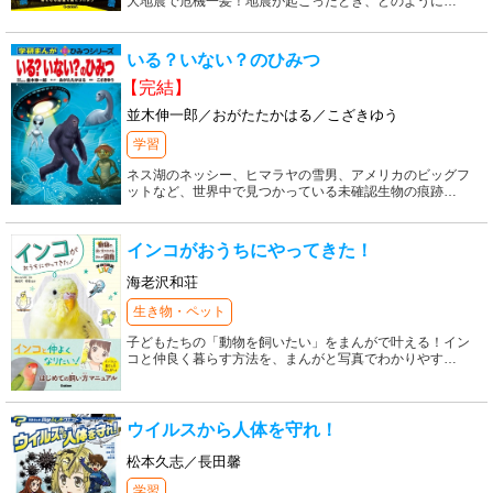
大地震で危機一髪！地震が起こったとき、どのように
…
いる？いない？のひみつ
【完結】
並木伸一郎／おがたたかはる／こざきゆう
学習
ネス湖のネッシー、ヒマラヤの雪男、アメリカのビッグフ
ットなど、世界中で見つかっている未確認生物の痕跡
…
インコがおうちにやってきた！
海老沢和荘
生き物・ペット
子どもたちの「動物を飼いたい」をまんがで叶える！イン
コと仲良く暮らす方法を、まんがと写真でわかりやす
…
ウイルスから人体を守れ！
松本久志／長田馨
学習