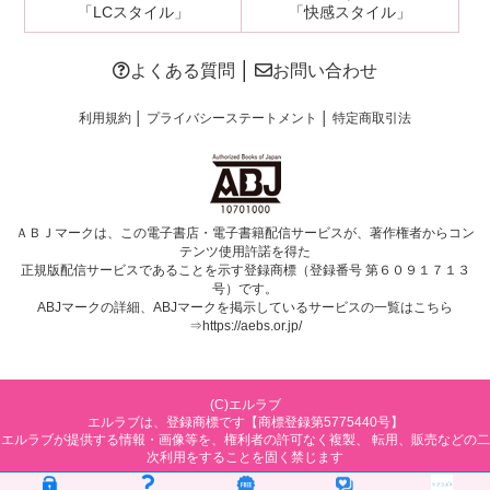
「LCスタイル」
「快感スタイル」
よくある質問
│
お問い合わせ
利用規約
│
プライバシーステートメント
│
特定商取引法
ＡＢＪマークは、この電子書店・電子書籍配信サービスが、著作権者からコン
テンツ使用許諾を得た
正規版配信サービスであることを示す登録商標（登録番号 第６０９１７１３
号）です。
ABJマークの詳細、ABJマークを掲示しているサービスの一覧はこちら
⇒
https://aebs.or.jp/
(C)エルラブ
エルラブは、登録商標です【商標登録第5775440号】
エルラブが提供する情報・画像等を、権利者の許可なく複製、 転用、販売などの二
次利用をすることを固く禁じます