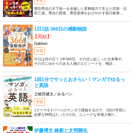
学習
豊臣秀吉の天下統一を卓越した実務能力で支えた武将・石
田三成。秀吉の死後、豊臣政権をおびやかす徳川家康
…
1日1話 366日の感動物語
【完結】
Gakken
学習
今日は何の日？ 1年366日、その日に起こった出来事や、
その日にゆかりのある人物のエピソードを、物語
…
1回1分でサッとおさらい！マンガでゆるっ
と英語
土岐田健太／みるパン
学習
1テーマを1ページのマンガで講義するので、1回の学習に
必要な時間はたったの1分。ユニークな登場人物た
…
伊藤博文 維新と文明開化