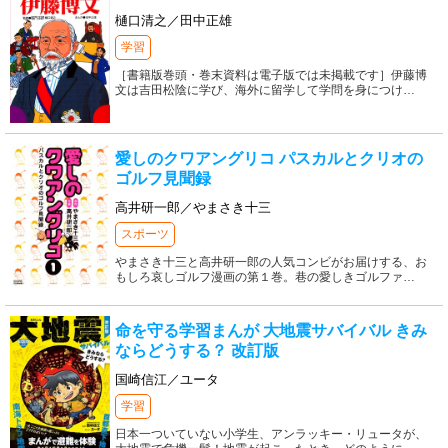
樋口清之／田中正雄
学習
［書籍版巻頭・巻末資料は電子版では未掲載です］伊藤博
文は吉田松陰に学び、海外に留学して学問を身につけ
…
愛しのクワアングリコ パスカルとクリオの
ゴルフ見聞録
高井研一郎／やまさき十三
スポーツ
やまさき十三と高井研一郎の人気コンビがお届けする、お
もしろ哀しゴルフ漫画の第１巻。巷の愛しきゴルファ
…
命を守る学習まんが 大地震サバイバル きみ
ならどうする？ 改訂版
国崎信江／ユータ
学習
日本一ついていない小学生、アンラッキー・リュータが、