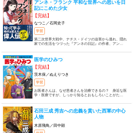
アンネ・フランク 平和な世界への思いを日
記にこめた少女
【完結】
なつこ／石岡史子
学習
第二次世界大戦中、ナチス・ドイツの迫害から逃れ、隠れ
家での生活をつづった『アンネの日記』の作者、アン
…
医学のひみつ
【完結】
茨木保／ぬえりつき
学習
お医者さんは、なぜ患者さんを治療できるの？ 身近な医
学・医療ですが、しっかり知るとおもしろいことがた
…
石田三成 秀吉への忠義を貫いた西軍の中心
人物
木原飛鳥／田中顕