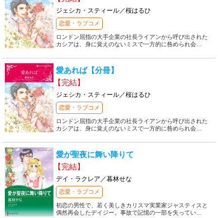
ジェシカ・スティール／桜はるひ
恋愛・ラブコメ
ロンドン屈指の大手企業の社長ライアンから呼び出された
カシアは、身に覚えのないミスで一方的に咎められ会
…
愛あれば【分冊】
【完結】
ジェシカ・スティール／桜はるひ
恋愛・ラブコメ
ロンドン屈指の大手企業の社長ライアンから呼び出された
カシアは、身に覚えのないミスで一方的に咎められ会
…
愛が聖夜に舞い降りて
【完結】
デイ・ラクレア／暮林せな
恋愛・ラブコメ
初恋の男性で、若く美しきカリスマ実業家ジャスティスと
偶然再会したデイジー。事故で記憶の一部を失ってい
…