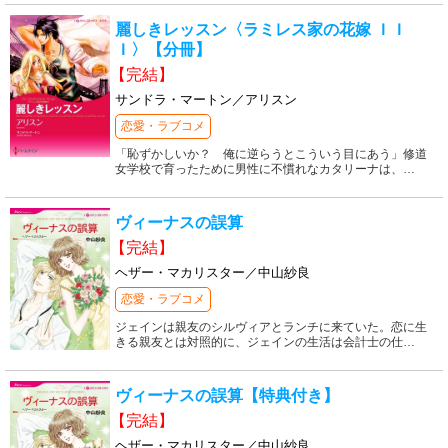
麗しきレッスン〈ラミレス家の花嫁 ＩＩ
Ｉ〉【分冊】
【完結】
サンドラ・マートン／アリスン
恋愛・ラブコメ
「恥ずかしいか？ 俺に逆らうとこういう目にあう」修道
女学校で育ったために男性に不慣れなカタリーナは、
…
ヴィーナスの誤算
【完結】
ヘザー・マカリスター／中山紗良
恋愛・ラブコメ
ジェインは親友のシルヴィアとランチに来ていた。恋に生
きる親友とは対照的に、ジェインの生活は会計士の仕
…
ヴィーナスの誤算【特典付き】
【完結】
ヘザー・マカリスター／中山紗良