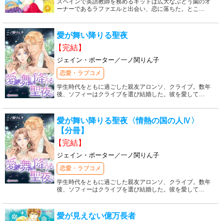
スペインで英語教師を務めるキットは広大なぶどう園のオ
ーナーであるラファエルと出会い、恋に落ちた。とこ
…
愛が舞い降りる聖夜
【完結】
ジェイン・ポーター／一ノ関りん子
恋愛・ラブコメ
学生時代をともに過ごした親友アロンソ、クライブ。数年
後、ソフィーはクライブを選び結婚した。彼を愛して
…
愛が舞い降りる聖夜〈情熱の国の人Ⅳ〉
【分冊】
【完結】
ジェイン・ポーター／一ノ関りん子
恋愛・ラブコメ
学生時代をともに過ごした親友アロンソ、クライブ。数年
後、ソフィーはクライブを選び結婚した。彼を愛して
…
愛が見えない億万長者