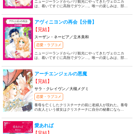
ニュージーランドからパリ観光にやってきたヴェロニカ
は、着いてすぐに高熱でダウン…。唯一の楽しみは、部
…
アヴィニヨンの再会【分冊】
【完結】
スーザン・ネーピア／立木美和
恋愛・ラブコメ
ニュージーランドからパリ観光にやってきたヴェロニカ
は、着いてすぐに高熱でダウン…。唯一の楽しみは、部
…
アーチエンジェルの悪魔
【完結】
サラ・クレイヴン／大槻メグミ
恋愛・ラブコメ
養母を亡くしたクリスチーナの前に老婦人が現れた。養母
の友人という彼女はクリスチーナに自分の秘書になら
…
愛あれば
【完結】