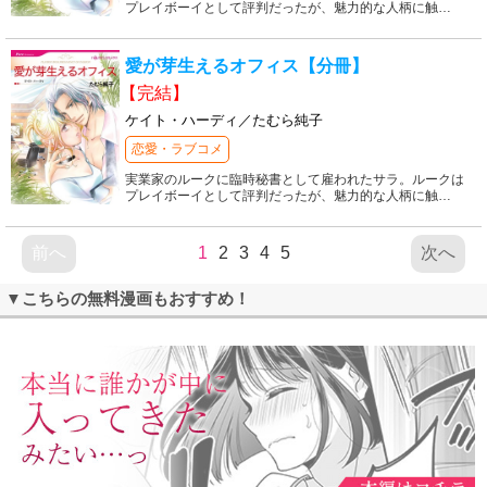
プレイボーイとして評判だったが、魅力的な人柄に触
…
愛が芽生えるオフィス【分冊】
【完結】
ケイト・ハーディ／たむら純子
恋愛・ラブコメ
実業家のルークに臨時秘書として雇われたサラ。ルークは
プレイボーイとして評判だったが、魅力的な人柄に触
…
前へ
1
2
3
4
5
次へ
▼こちらの無料漫画もおすすめ！