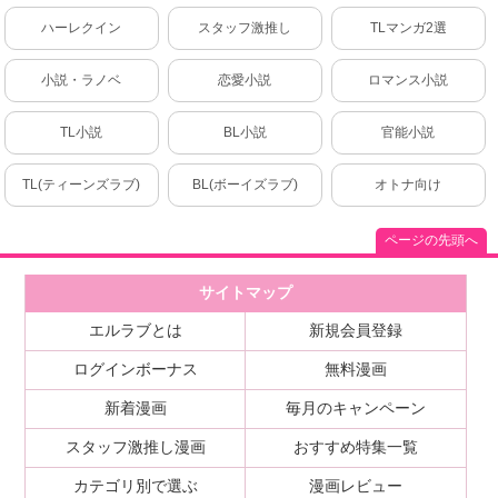
ハーレクイン
スタッフ激推し
TLマンガ2選
小説・ラノベ
恋愛小説
ロマンス小説
TL小説
BL小説
官能小説
TL(ティーンズラブ)
BL(ボーイズラブ)
オトナ向け
ページの先頭へ
サイトマップ
エルラブとは
新規会員登録
ログインボーナス
無料漫画
新着漫画
毎月のキャンペーン
スタッフ激推し漫画
おすすめ特集一覧
カテゴリ別で選ぶ
漫画レビュー