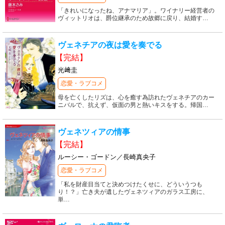
「きれいになったね、アナマリア」。ワイナリー経営者の
ヴィットリオは、爵位継承のため故郷に戻り、結婚す
…
ヴェネチアの夜は愛を奏でる
【完結】
光﨑圭
恋愛・ラブコメ
母を亡くしたリズは、心を癒す為訪れたヴェネチアのカー
ニバルで、抗えず、仮面の男と熱いキスをする。帰国
…
ヴェネツィアの情事
【完結】
ルーシー・ゴードン／長崎真央子
恋愛・ラブコメ
「私を財産目当てと決めつけたくせに、どういうつも
り！？」亡き夫が遺したヴェネツィアのガラス工房に、
単
…