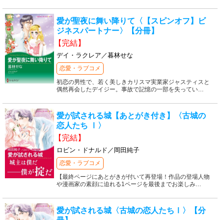
愛が聖夜に舞い降りて〈【スピンオフ】ビ
ジネスパートナー〉【分冊】
【完結】
デイ・ラクレア／暮林せな
恋愛・ラブコメ
初恋の男性で、若く美しきカリスマ実業家ジャスティスと
偶然再会したデイジー。事故で記憶の一部を失ってい
…
愛が試される城【あとがき付き】〈古城の
恋人たち Ⅰ〉
【完結】
ロビン・ドナルド／岡田純子
恋愛・ラブコメ
【最終ページにあとがきが付いて再登場！作品の登場人物
や漫画家の素顔に迫れる1ページを最後までお楽しみ
…
愛が試される城〈古城の恋人たちⅠ〉【分