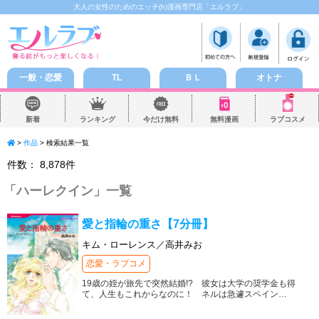
大人の女性のためのエッチ(h)漫画専門店「エルラブ」
一般・恋愛
TL
ＢＬ
オトナ
新着
ランキング
今だけ無料
無料漫画
ラブコスメ
>
作品
> 検索結果一覧
件数：
8,878
件
「
ハーレクイン
」一覧
愛と指輪の重さ【7分冊】
キム・ローレンス／高井みお
恋愛・ラブコメ
19歳の姪が旅先で突然結婚!? 彼女は大学の奨学金も得
て、人生もこれからなのに！ ネルは急遽スペイン
…