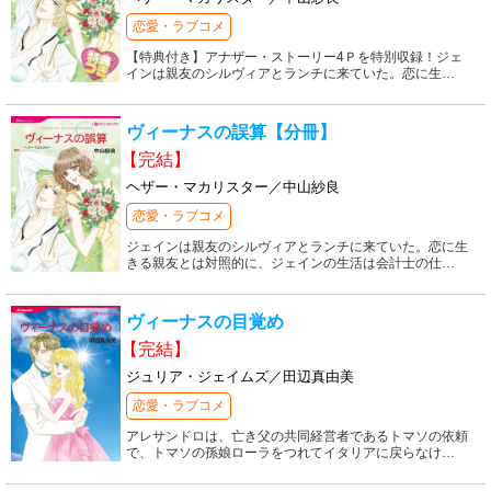
恋愛・ラブコメ
【特典付き】アナザー・ストーリー4Ｐを特別収録！ジェ
インは親友のシルヴィアとランチに来ていた。恋に生
…
ヴィーナスの誤算【分冊】
【完結】
ヘザー・マカリスター／中山紗良
恋愛・ラブコメ
ジェインは親友のシルヴィアとランチに来ていた。恋に生
きる親友とは対照的に、ジェインの生活は会計士の仕
…
ヴィーナスの目覚め
【完結】
ジュリア・ジェイムズ／田辺真由美
恋愛・ラブコメ
アレサンドロは、亡き父の共同経営者であるトマソの依頼
で、トマソの孫娘ローラをつれてイタリアに戻らなけ
…