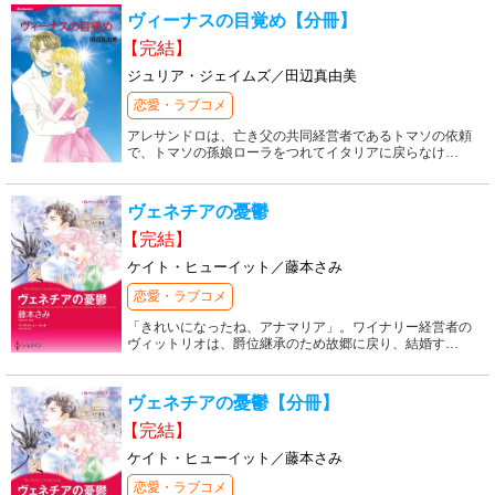
ヴィーナスの目覚め【分冊】
【完結】
ジュリア・ジェイムズ／田辺真由美
恋愛・ラブコメ
アレサンドロは、亡き父の共同経営者であるトマソの依頼
で、トマソの孫娘ローラをつれてイタリアに戻らなけ
…
ヴェネチアの憂鬱
【完結】
ケイト・ヒューイット／藤本さみ
恋愛・ラブコメ
「きれいになったね、アナマリア」。ワイナリー経営者の
ヴィットリオは、爵位継承のため故郷に戻り、結婚す
…
ヴェネチアの憂鬱【分冊】
【完結】
ケイト・ヒューイット／藤本さみ
恋愛・ラブコメ