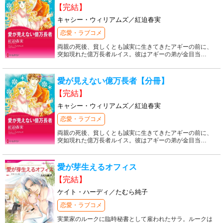
【完結】
キャシー・ウィリアムズ／紅迫春実
恋愛・ラブコメ
両親の死後、貧しくとも誠実に生きてきたアギーの前に、
突如現れた億万長者ルイス。彼はアギーの弟が金目当
…
愛が見えない億万長者【分冊】
【完結】
キャシー・ウィリアムズ／紅迫春実
恋愛・ラブコメ
両親の死後、貧しくとも誠実に生きてきたアギーの前に、
突如現れた億万長者ルイス。彼はアギーの弟が金目当
…
愛が芽生えるオフィス
【完結】
ケイト・ハーディ／たむら純子
恋愛・ラブコメ
実業家のルークに臨時秘書として雇われたサラ。ルークは