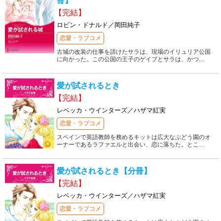
冊】
【完結】
ロビン・ドナルド／岡田純子
恋愛・ラブコメ
古城の改装の仕事を請けたサラは、現場のイリュリア公国
に向かった。この公国の王子のゲイブとサラは、かつ
…
愛が試されるとき
【完結】
レベッカ・ウインターズ／ハザマ紅実
恋愛・ラブコメ
スペインで英語教師を務めるキットは広大なぶどう園のオ
ーナーであるラファエルと出会い、恋に落ちた。とこ
…
愛が試されるとき【分冊】
【完結】
レベッカ・ウインターズ／ハザマ紅実
恋愛・ラブコメ