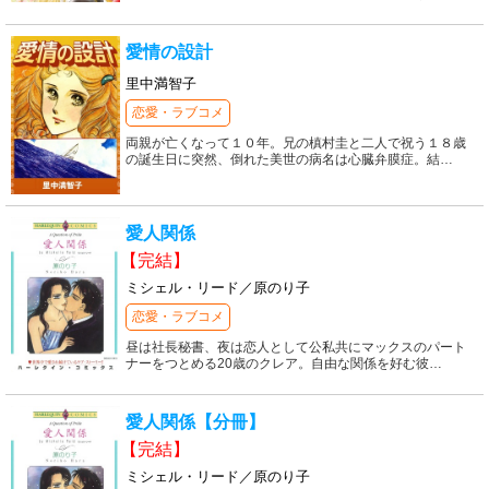
愛情の設計
里中満智子
恋愛・ラブコメ
両親が亡くなって１０年。兄の槙村圭と二人で祝う１８歳
の誕生日に突然、倒れた美世の病名は心臓弁膜症。結
…
愛人関係
【完結】
ミシェル・リード／原のり子
恋愛・ラブコメ
昼は社長秘書、夜は恋人として公私共にマックスのパート
ナーをつとめる20歳のクレア。自由な関係を好む彼
…
愛人関係【分冊】
【完結】
ミシェル・リード／原のり子