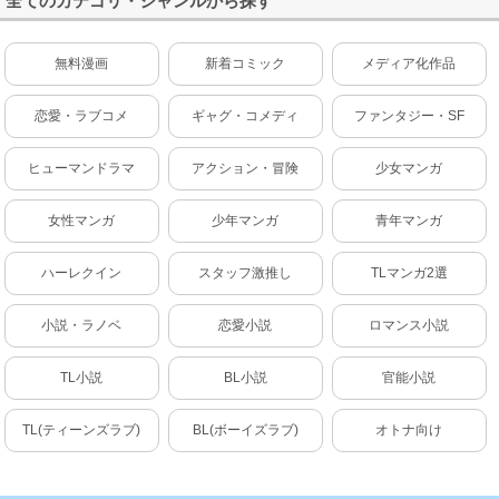
全てのカテゴリ・ジャンルから探す
無料漫画
新着コミック
メディア化作品
恋愛・ラブコメ
ギャグ・コメディ
ファンタジー・SF
ヒューマンドラマ
アクション・冒険
少女マンガ
女性マンガ
少年マンガ
青年マンガ
ハーレクイン
スタッフ激推し
TLマンガ2選
小説・ラノベ
恋愛小説
ロマンス小説
TL小説
BL小説
官能小説
TL(ティーンズラブ)
BL(ボーイズラブ)
オトナ向け