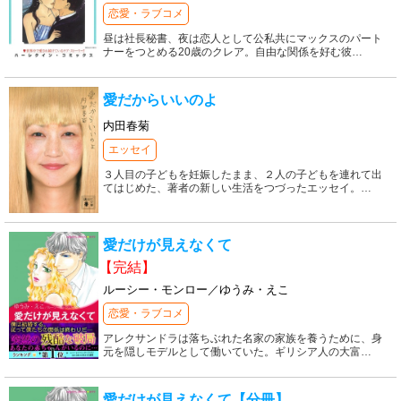
恋愛・ラブコメ
昼は社長秘書、夜は恋人として公私共にマックスのパート
ナーをつとめる20歳のクレア。自由な関係を好む彼
…
愛だからいいのよ
内田春菊
エッセイ
３人目の子どもを妊娠したまま、２人の子どもを連れて出
てはじめた、著者の新しい生活をつづったエッセイ。
…
愛だけが見えなくて
【完結】
ルーシー・モンロー／ゆうみ・えこ
恋愛・ラブコメ
アレクサンドラは落ちぶれた名家の家族を養うために、身
元を隠しモデルとして働いていた。ギリシア人の大富
…
愛だけが見えなくて【分冊】