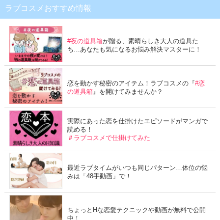
ラブコスメおすすめ情報
#夜の道具箱
が贈る、素晴らしき大人の道具た
ち…あなたも気になるお悩み解決マスターに！
恋を動かす秘密のアイテム！ラブコスメの『
#恋
の道具箱
』を開けてみませんか？
実際にあった恋を仕掛けたエピソードがマンガで
読める！
＃ラブコスメで仕掛けてみた
最近ラブタイムがいつも同じパターン…体位の悩
みは「48手動画」で！
ちょっとHな恋愛テクニックや動画が無料で公開
中！