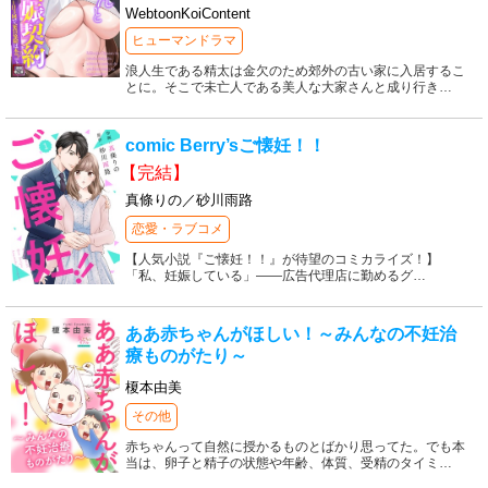
WebtoonKoiContent
ヒューマンドラマ
浪人生である精太は金欠のため郊外の古い家に入居するこ
とに。そこで未亡人である美人な大家さんと成り行き
…
comic Berry’sご懐妊！！
【完結】
真條りの／砂川雨路
恋愛・ラブコメ
【人気小説『ご懐妊！！』が待望のコミカライズ！】
「私、妊娠している」――広告代理店に勤めるグ
…
ああ赤ちゃんがほしい！～みんなの不妊治
療ものがたり～
榎本由美
その他
赤ちゃんって自然に授かるものとばかり思ってた。でも本
当は、卵子と精子の状態や年齢、体質、受精のタイミ
…