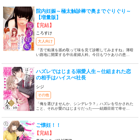
院内妊娠～極太触診棒で奥までぐりぐり～
【増量版】
【完結】
ころすけ
大人向け
「舌で粘液を舐め取って味を見て診断してみますね」薄暗
い路地に開業する中出産婦人科。今日もワケありの患
…
ハズレではじまる溺愛人生～仕組まれた恋
の相手はハイスぺ社長
シジ
その他
「俺を選びませんか、シンデレラ？」ハズレを引かされた
こと、それが愛のはじまりだった――結婚目前で幸せ
…
ご懐妊！！
【完結】