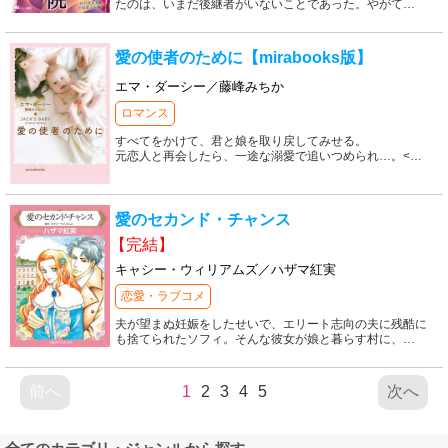
たのは、いまだ後継者がいないことであった。やがて
…
愛の使者のために【mirabooks版】
エマ・ダーシー／藤峰みちか
ロマンス
すべてをかけて、君と娘を取り戻してみせる。
元恋人と再会したら、一途な溺愛で追いつめられ…。<
…
愛のセカンド・チャンス
【完結】
キャシー・ウィリアムズ／ハザマ紅実
恋愛・ラブコメ
夫が望まぬ妊娠をしたせいで、エリート志向の夫に残酷に
も捨てられたソフィ。そんな彼女が娘と暮らす村に、
…
前へ
1
2
3
4
5
次へ