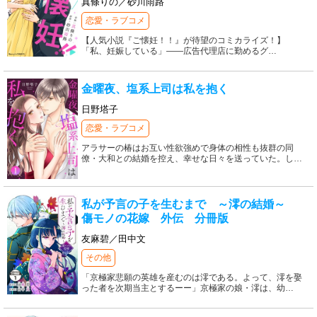
真條りの／砂川雨路
恋愛・ラブコメ
【人気小説『ご懐妊！！』が待望のコミカライズ！】
「私、妊娠している」――広告代理店に勤めるグ
…
金曜夜、塩系上司は私を抱く
日野塔子
恋愛・ラブコメ
アラサーの椿はお互い性欲強めで身体の相性も抜群の同
僚・大和との結婚を控え、幸せな日々を送っていた。し
…
私が予言の子を生むまで ～澪の結婚～
傷モノの花嫁 外伝 分冊版
友麻碧／田中文
その他
「京極家悲願の英雄を産むのは澪である。よって、澪を娶
った者を次期当主とするーー」京極家の娘・澪は、幼
…