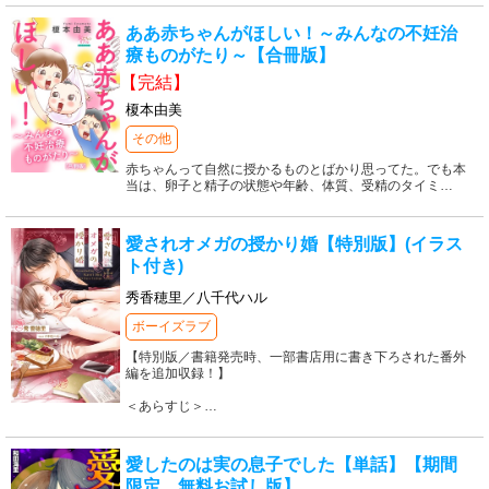
ああ赤ちゃんがほしい！～みんなの不妊治
療ものがたり～【合冊版】
【完結】
榎本由美
その他
赤ちゃんって自然に授かるものとばかり思ってた。でも本
当は、卵子と精子の状態や年齢、体質、受精のタイミ
…
愛されオメガの授かり婚【特別版】(イラス
ト付き)
秀香穂里／八千代ハル
ボーイズラブ
【特別版／書籍発売時、一部書店用に書き下ろされた番外
編を追加収録！】
＜あらすじ＞
…
愛したのは実の息子でした【単話】【期間
限定 無料お試し版】