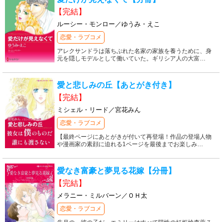
【完結】
ルーシー・モンロー／ゆうみ・えこ
恋愛・ラブコメ
アレクサンドラは落ちぶれた名家の家族を養うために、身
元を隠しモデルとして働いていた。ギリシア人の大富
…
愛と悲しみの丘【あとがき付き】
【完結】
ミシェル・リード／宮花みん
恋愛・ラブコメ
【最終ページにあとがきが付いて再登場！作品の登場人物
や漫画家の素顔に迫れる1ページを最後までお楽しみ
…
愛なき富豪と夢見る花嫁【分冊】
【完結】
メラニー・ミルバーン／ＯＨ太
恋愛・ラブコメ