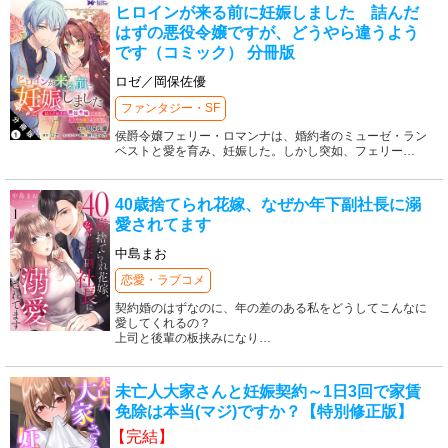
ヒロインが来る前に妊娠しました 詰んだ
はずの悪役令嬢ですが、どうやら違うよう
です（コミック） 分冊版
ロゼ／岡保佐優
ファンタジー・SF
侯爵令嬢フェリー・ロマンナは、婚約者のミューゼ・ラン
ベストと愛を育み、妊娠した。しかし突如、フェリー
…
40歳捨てられ花嫁、なぜか年下副社長に溺
愛されてます
中島まお
恋愛・ラブコメ
契約婚のはずなのに、年の差のある私をどうしてこんなに
愛してくれるの？
上司と後輩の板挟みになり
…
未亡人大家さんと妊娠契約～1日3回で家賃
免除は本当(マジ)ですか？【特別修正版】
【完結】