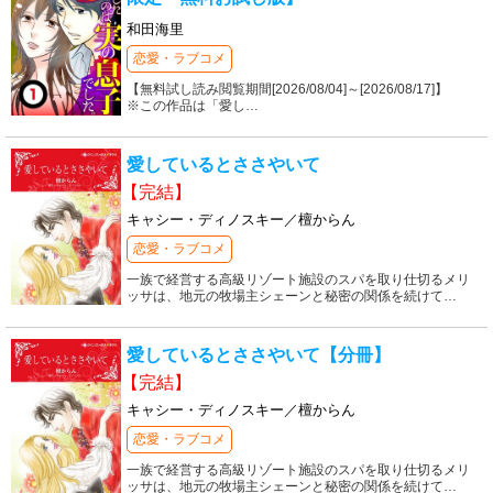
和田海里
恋愛・ラブコメ
【無料試し読み閲覧期間[2026/08/04]～[2026/08/17]】
※この作品は「愛し
…
愛しているとささやいて
【完結】
キャシー・ディノスキー／檀からん
恋愛・ラブコメ
一族で経営する高級リゾート施設のスパを取り仕切るメリ
ッサは、地元の牧場主シェーンと秘密の関係を続けて
…
愛しているとささやいて【分冊】
【完結】
キャシー・ディノスキー／檀からん
恋愛・ラブコメ
一族で経営する高級リゾート施設のスパを取り仕切るメリ
ッサは、地元の牧場主シェーンと秘密の関係を続けて
…