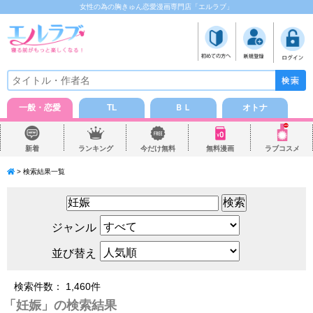
女性の為の胸きゅん恋愛漫画専門店「エルラブ」
一般・恋愛
TL
ＢＬ
オトナ
新着
ランキング
今だけ無料
無料漫画
ラブコスメ
> 検索結果一覧
ジャンル
並び替え
検索件数：
1,460
件
「
妊娠」の検索結果