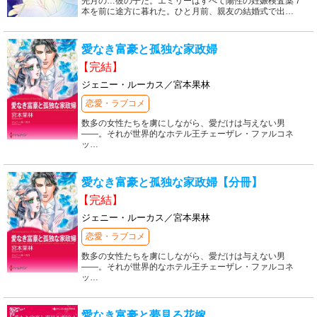
先月の…彼の子だ。エミリーはすべて陽性の妊娠検査薬７
本を前に途方に暮れた。ひと月前、親友の結婚式で出
…
愛なき富豪と孤独な家政婦
【完結】
ジェニー・ルーカス／宮本果林
恋愛・ラブコメ
数多の女性たちを虜にしながら、愛だけは与えない男
――。それが世界的なホテル王チェーザレ・ファルコネ
ッ
…
愛なき富豪と孤独な家政婦【分冊】
【完結】
ジェニー・ルーカス／宮本果林
恋愛・ラブコメ
数多の女性たちを虜にしながら、愛だけは与えない男
――。それが世界的なホテル王チェーザレ・ファルコネ
ッ
…
愛なき富豪と夢見る花嫁