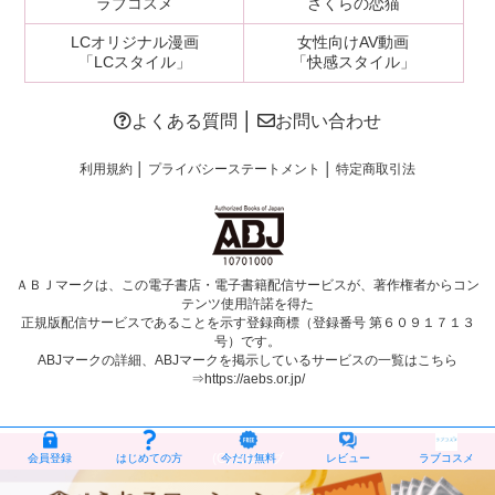
ラブコスメ
さくらの恋猫
LCオリジナル漫画
女性向けAV動画
「LCスタイル」
「快感スタイル」
よくある質問
│
お問い合わせ
利用規約
│
プライバシーステートメント
│
特定商取引法
ＡＢＪマークは、この電子書店・電子書籍配信サービスが、著作権者からコン
テンツ使用許諾を得た
正規版配信サービスであることを示す登録商標（登録番号 第６０９１７１３
号）です。
ABJマークの詳細、ABJマークを掲示しているサービスの一覧はこちら
⇒
https://aebs.or.jp/
(C)エルラブ
会員登録
はじめての方
今だけ無料
レビュー
ラブコスメ
エルラブは、登録商標です【商標登録第5775440号】
エルラブが提供する情報・画像等を、権利者の許可なく複製、 転用、販売などの二