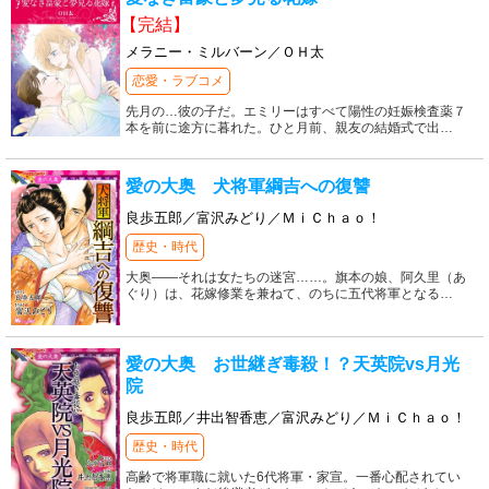
【完結】
メラニー・ミルバーン／ＯＨ太
恋愛・ラブコメ
先月の…彼の子だ。エミリーはすべて陽性の妊娠検査薬７
本を前に途方に暮れた。ひと月前、親友の結婚式で出
…
愛の大奥 犬将軍綱吉への復讐
良歩五郎／富沢みどり／ＭｉＣｈａｏ！
歴史・時代
大奥――それは女たちの迷宮……。旗本の娘、阿久里（あ
ぐり）は、花嫁修業を兼ねて、のちに五代将軍となる
…
愛の大奥 お世継ぎ毒殺！？天英院vs月光
院
良歩五郎／井出智香恵／富沢みどり／ＭｉＣｈａｏ！
歴史・時代
高齢で将軍職に就いた6代将軍・家宣。一番心配されてい