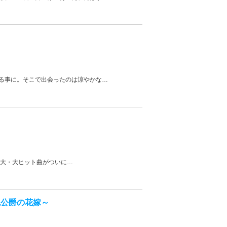
る事に。そこで出会ったのは涼やかな
…
7の大・大ヒット曲がついに
…
鬼公爵の花嫁～