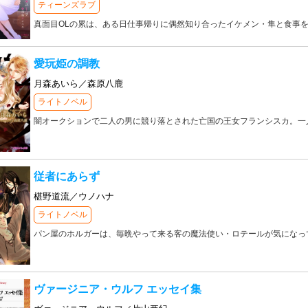
ティーンズラブ
真面目OLの累は、ある日仕事帰りに偶然知り合ったイケメン・隼と食事
愛玩姫の調教
月森あいら／森原八鹿
ライトノベル
闇オークションで二人の男に競り落とされた亡国の王女フランシスカ。一
従者にあらず
椹野道流／ウノハナ
ライトノベル
パン屋のホルガーは、毎晩やって来る客の魔法使い・ロテールが気になっ
ヴァージニア・ウルフ エッセイ集