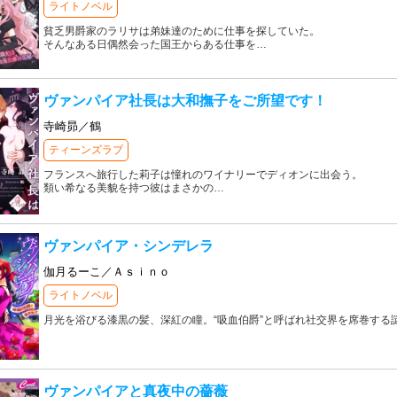
ライトノベル
貧乏男爵家のラリサは弟妹達のために仕事を探していた。
そんなある日偶然会った国王からある仕事を
…
ヴァンパイア社長は大和撫子をご所望です！
寺崎昴／鶴
ティーンズラブ
フランスへ旅行した莉子は憧れのワイナリーでディオンに出会う。
類い希なる美貌を持つ彼はまさかの
…
ヴァンパイア・シンデレラ
伽月るーこ／Ａｓｉｎｏ
ライトノベル
月光を浴びる漆黒の髪、深紅の瞳。“吸血伯爵”と呼ばれ社交界を席巻する
ヴァンパイアと真夜中の薔薇