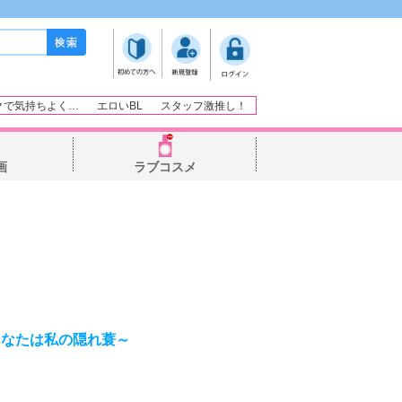
クで気持ちよく…
エロいBL
スタッフ激推し！
画
ラブコスメ
あなたは私の隠れ蓑～