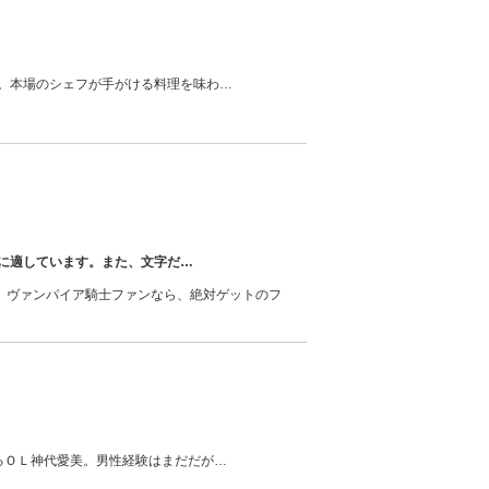
。本場のシェフが手がける料理を味わ
…
に適しています。また、文字だ
…
等、ヴァンパイア騎士ファンなら、絶対ゲットのフ
～
るＯＬ神代愛美。男性経験はまだだが
…