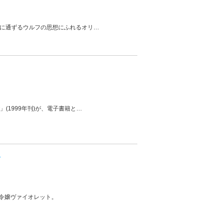
代に通ずるウルフの思想にふれるオリ
…
(1999年刊)が、電子書籍と
…
い
令嬢ヴァイオレット。