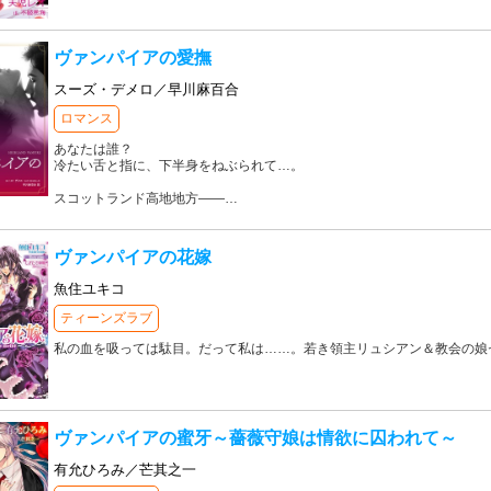
ヴァンパイアの愛撫
スーズ・デメロ／早川麻百合
ロマンス
あなたは誰？
冷たい舌と指に、下半身をねぶられて…。
スコットランド高地地方――
…
ヴァンパイアの花嫁
魚住ユキコ
ティーンズラブ
私の血を吸っては駄目。だって私は……。若き領主リュシアン＆教会の娘
ヴァンパイアの蜜牙～薔薇守娘は情欲に囚われて～
有允ひろみ／芒其之一