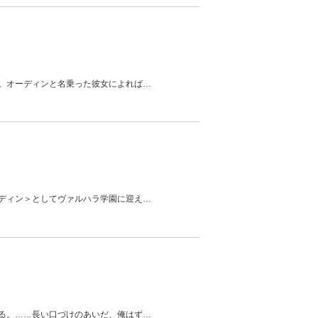
。オーディンと名乗った彼女によれば
…
ディン＞としてヴァルハラ学園に迎え
…
る。……長い口づけのあいだ、俺はず
…