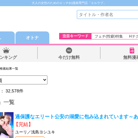
大人の女性のためのエッチ(h)漫画専門店「エルラブ」
注目キーワード
フェチ(性癖)特集
Hテ
Ｌ
オトナ
ンキング
今だけ無料
無料漫
 検索結果一覧
数：
32,578
件
」一覧
過保護なエリート公安の溺愛に包み込まれています～
【完結】
ユーリ／浅島ヨシユキ