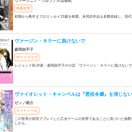
ヴァージニア・ウルフ／片山亜紀
外国文学
初期から晩年までのエッセイ25篇を精選。未邦訳作品も多数収録し、現
ヴァージン・キラーに負けないで
森岡由宇子
ボーイズラブ
レジェンドBL作家・森岡由宇子の小説「ヴァージン・キラーに負けないで」
ヴァイオレット・キャンベルは『悪役令嬢』を演じな
ゼン／眠介
ライトノベル
この世界が前世でプレイした乙女ゲームの世界であることに気づいた侯爵
しかも
…