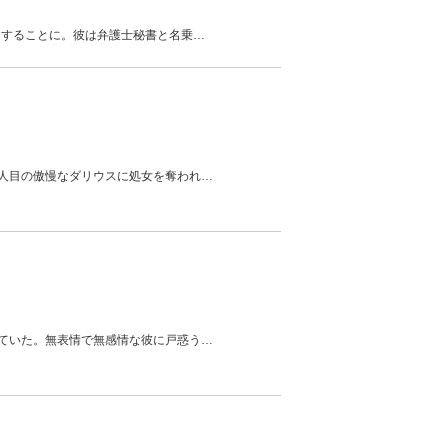
をすることに。彼は弁護士秘書と名乗
…
人目の傲慢なダリウスに処女を奪われ
…
ていた。無表情で無感情な彼に戸惑う
…