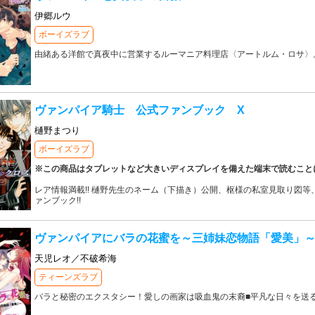
伊郷ルウ
ボーイズラブ
由緒ある洋館で真夜中に営業するルーマニア料理店〈アートルム・ロサ〉
ヴァンパイア騎士 公式ファンブック X
樋野まつり
ボーイズラブ
※この商品はタブレットなど大きいディスプレイを備えた端末で読むこと
レア情報満載!! 樋野先生のネーム（下描き）公開、枢様の私室見取り図
ァンブック!!
ヴァンパイアにバラの花蜜を～三姉妹恋物語「愛美」
天児レオ／不破希海
ティーンズラブ
バラと秘密のエクスタシー！愛しの画家は吸血鬼の末裔■平凡な日々を送