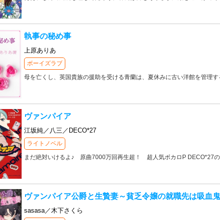
執事の秘め事
上原ありあ
ボーイズラブ
母を亡くし、英国貴族の援助を受ける青蘭は、夏休みに古い洋館を管理す
ヴァンパイア
江坂純／八三／DECO*27
ライトノベル
まだ絶対いけるよ♪ 原曲7000万回再生超！ 超人気ボカロP DECO*2
ヴァンパイア公爵と生贄妻～貧乏令嬢の就職先は吸血
sasasa／木下さくら