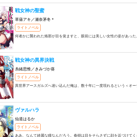
戦女神の聖蜜
草薙アキ／瀬奈茅冬＊
ライトノベル
何者かに襲われた烙那が目を覚ますと、眼前には美しい女性の姿があった
戦女神の異界決戦
糸緒思惟／きみづか葵
ライトノベル
異世界アースガルズへ迷い込んだ俺は、数十年に一度現れるという＜オー
ヴァルハラ
仙道はるか
ライトノベル
ああ、なんて綺麗な瞳なんだろう。春樹は目をそらさずに顔を近づけてく