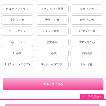
ヒューマンドラマ
アクション・冒険
少女マンガ
女性マンガ
少年マンガ
青年マンガ
ハーレクイン
スタッフ激推し
TLマンガ2選
小説・ラノベ
恋愛小説
ロマンス小説
TL小説
BL小説
官能小説
TL(ティーンズラブ)
BL(ボーイズラブ)
オトナ向け
エルラブに戻る
ページの先頭へ