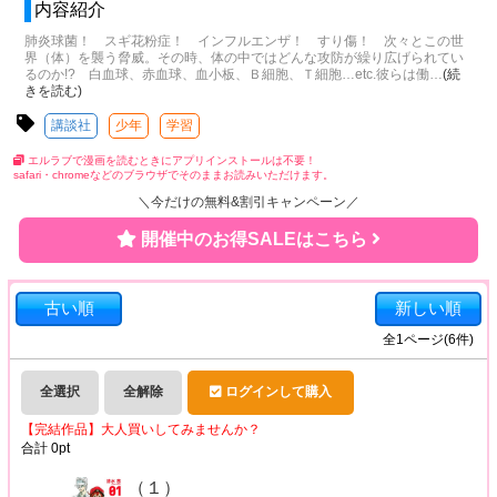
内容紹介
肺炎球菌！ スギ花粉症！ インフルエンザ！ すり傷！ 次々とこの世
界（体）を襲う脅威。その時、体の中ではどんな攻防が繰り広げられてい
るのか!? 白血球、赤血球、血小板、Ｂ細胞、Ｔ細胞…etc.彼らは働
…
(続
きを読む)
講談社
少年
学習
エルラブで漫画を読むときにアプリインストールは不要！
safari・chromeなどのブラウザでそのままお読みいただけます。
＼今だけの無料&割引キャンペーン／
開催中のお得SALEはこちら
古い順
新しい順
全
1
ページ(
6
件)
全選択
全解除
ログインして購入
【完結作品】大人買いしてみませんか？
合計
0
pt
（１）