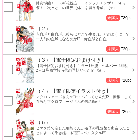
肺炎球菌！ スギ花粉症！ インフルエンザ！ すり
傷！ 次々とこの世界（体）を襲う脅威。その
…
未購入
720
pt
（２）
赤血球と白血球…彼らはどこで生まれ、どのようにして
一人前の血球になるのか!? 赤血球と白血
…
未購入
720
pt
（３）【電子限定おまけ付き】
【電子限定おまけ付き】キラーT細胞、ヘルパーT細胞。
2人は胸腺学校時代の同期だった!? 彼
…
未購入
720
pt
（４）【電子限定イラスト付き】
マクロファージさんの“ヒミツ”ってなんだ!? 優雅にして
過激なマクロファージさんの裏の顔が
…
未購入
720
pt
（５）
ヒマを持て余した細胞くんが迷子の乳酸菌と出会ったこ
とによって巻き起こる“腸”スペクタクル巨
…