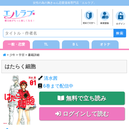
女性の為の胸きゅん恋愛漫画専門店「エルラブ」
一般・恋愛
TL
ＢＬ
オトナ
>
少年
>
学習
> 書籍詳細
はたらく細胞
清水茜
6
巻まで配信中
無料で立ち読み
ログインして読む