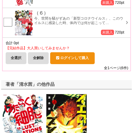
未購入
720
pt
（６）
今、世間を騒がずあの「新型コロナウイルス」、このウ
イルスに感染した時、体内では何が起こって
…
未購入
720
pt
合計
0
pt
【完結作品】大人買いしてみませんか？
全選択
全解除
ログインして購入
全
1
ページ(
6
件)
著者「清水茜」の他作品