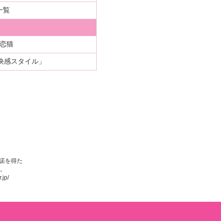
一覧
恋猫
快感スタイル」
諾を得た
。
.jp/