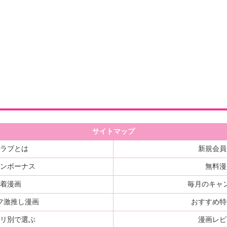
サイトマップ
ルラブとは
新規会員
インボーナス
無料漫
新着漫画
毎月のキャ
フ激推し漫画
おすすめ特
ゴリ別で選ぶ
漫画レビ