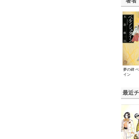
著者
夢の碑 
イン
最近