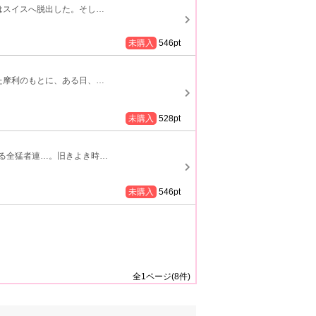
はスイスへ脱出した。そし
…
未購入
546
pt
た摩利のもとに、ある日、
…
未購入
528
pt
る全猛者連…。旧きよき時
…
未購入
546
pt
全
1
ページ(
8
件)