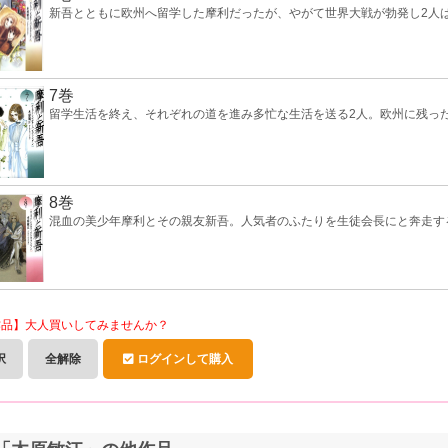
新吾とともに欧州へ留学した摩利だったが、やがて世界大戦が勃発し2人
7巻
留学生活を終え、それぞれの道を進み多忙な生活を送る2人。欧州に残っ
8巻
混血の美少年摩利とその親友新吾。人気者のふたりを生徒会長にと奔走す
作品】大人買いしてみませんか？
択
全解除
ログインして購入