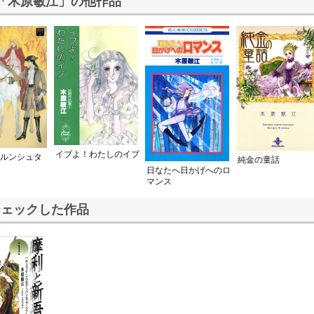
「木原敏江」の他作品
イブよ！わたしのイブ
ベルンシュタ
純金の童話
日なたへ日かげへのロ
マンス
チェックした作品