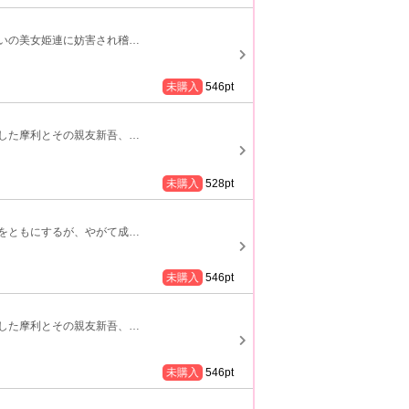
いの美女姫連に妨害され稽
…
未購入
546
pt
した摩利とその親友新吾、
…
未購入
528
pt
をともにするが、やがて成
…
未購入
546
pt
した摩利とその親友新吾、
…
未購入
546
pt