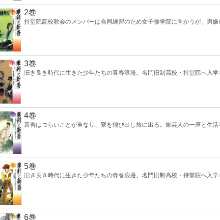
2巻
持堂院高校歌会のメンバーは合同練習のため女子修学院に向かうが、男嫌
3巻
旧き良き時代に生きた少年たちの青春浪漫。名門旧制高校・持堂院へ入学
4巻
新吾はつらいことが重なり、寮を飛び出し旅に出る。旅芸人の一座と生活
5巻
旧き良き時代に生きた少年たちの青春浪漫。名門旧制高校・持堂院へ入学
6巻