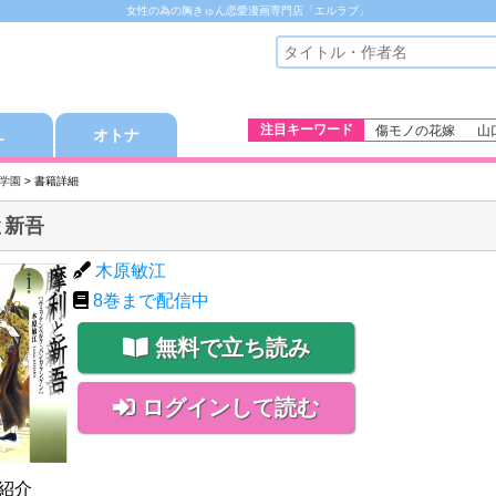
女性の為の胸きゅん恋愛漫画専門店「エルラブ」
注目キーワード
傷モノの花嫁
山
Ｌ
オトナ
学園
> 書籍詳細
と新吾
木原敏江
8
巻まで配信中
無料で立ち読み
ログインして読む
紹介