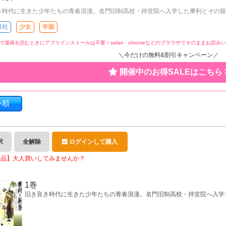
き時代に生きた少年たちの青春浪漫。名門旧制高校・持堂院へ入学した摩利とその親
泉社
少女
学園
で漫画を読むときにアプリインストールは不要！
safari・chromeなどのブラウザでそのままお読
＼今だけの無料&割引キャンペーン／
開催中のお得SALEはこちら
い順
択
全解除
ログインして購入
作品】大人買いしてみませんか？
1巻
旧き良き時代に生きた少年たちの青春浪漫。名門旧制高校・持堂院へ入学