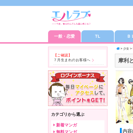
一般・恋愛
TL
Ｂ
>
少女
>
【ご確認】
摩利
７月生まれのお客様へ
カテゴリから選ぶ
新着マンガ
内容
無料マンガ