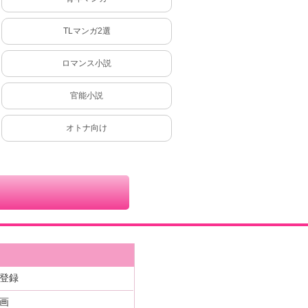
TLマンガ2選
ロマンス小説
官能小説
オトナ向け
登録
画