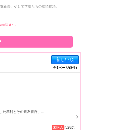
友新吾、そして学友たちの友情物語。
みいただけます。
新しい順
全
1
ページ(
8
件)
した摩利とその親友新吾、
…
未購入
528
pt