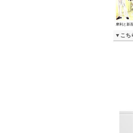
摩利と新
▼こち