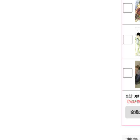
合計
0
pt
【完結
全選