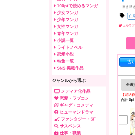
100ptで読めるマンガ
旧き良
少女マンガ
白
少年マンガ
エルラブ
女性マンガ
青年マンガ
小説一覧
ライトノベル
恋愛小説
特集一覧
古
SNS 掲載作品
ジャンルから選ぶ
全選
メディア化作品
【完結
恋愛・ラブコメ
合計
0
pt
ギャグ・コメディ
ヒューマンドラマ
ファンタジー・SF
サスペンス
仕事・職業