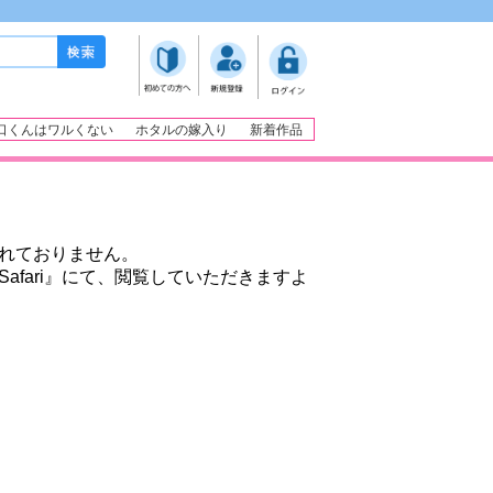
口くんはワルくない
ホタルの嫁入り
新着作品
れておりません。
Safari』にて、閲覧していただきますよ
。