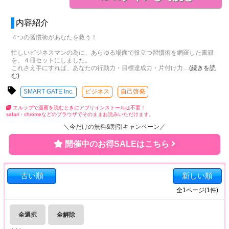
内容紹介
４つの習慣術があなたを救う！
忙しいビジネスマンの為に、あらゆる場面で役立つ習慣術を網羅した書籍
を、４冊セットにしました。
これさえ手にすれば、あなたの行動力・目標達成力・片付け力
…
(続きを読
む)
SMART GATE Inc.
ビジネス
自己啓発
エルラブで漫画を読むときにアプリインストールは不要！
safari・chromeなどのブラウザでそのままお読みいただけます。
＼今だけの無料&割引キャンペーン／
開催中のお得SALEはこちら
古い順
新しい順
全
1
ページ(
1
件)
全選択
全解除