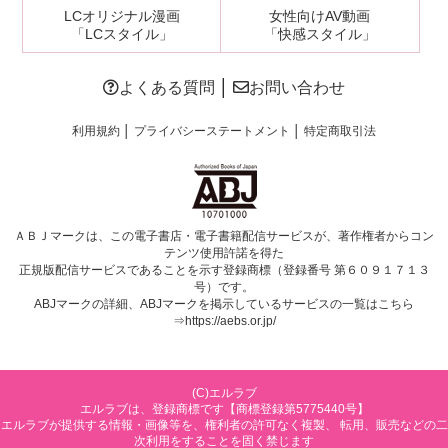
LCオリジナル漫画
女性向けAV動画
「LCスタイル」
「快感スタイル」
よくある質問
│
お問い合わせ
利用規約
│
プライバシーステートメント
│
特定商取引法
ＡＢＪマークは、この電子書店・電子書籍配信サービスが、著作権者からコン
テンツ使用許諾を得た
正規版配信サービスであることを示す登録商標（登録番号 第６０９１７１３
号）です。
ABJマークの詳細、ABJマークを掲示しているサービスの一覧はこちら
⇒
https://aebs.or.jp/
(C)エルラブ
エルラブは、登録商標です【商標登録第5775440号】
エルラブが提供する情報・画像等を、権利者の許可なく複製、 転用、販売などの二
次利用をすることを固く禁じます