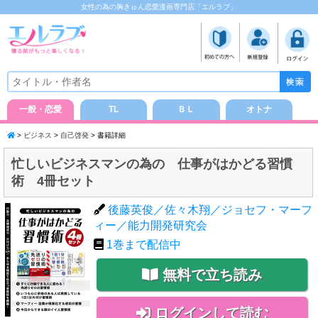
女性の為の胸きゅん恋愛漫画専門店「エルラブ」
一般・恋愛
TL
ＢＬ
オトナ
>
ビジネス
>
自己啓発
> 書籍詳細
忙しいビジネスマンの為の 仕事がはかどる習慣
術 4冊セット
後藤英俊／佐々木翔／ジョセフ・マーフ
ィー／能力開発研究会
1
巻まで配信中
無料で立ち読み
ログインして読む