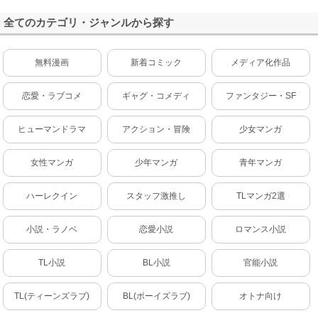
全てのカテゴリ・ジャンルから探す
無料漫画
新着コミック
メディア化作品
恋愛・ラブコメ
ギャグ・コメディ
ファンタジー・SF
ヒューマンドラマ
アクション・冒険
少女マンガ
女性マンガ
少年マンガ
青年マンガ
ハーレクイン
スタッフ激推し
TLマンガ2選
小説・ラノベ
恋愛小説
ロマンス小説
TL小説
BL小説
官能小説
TL(ティーンズラブ)
BL(ボーイズラブ)
オトナ向け