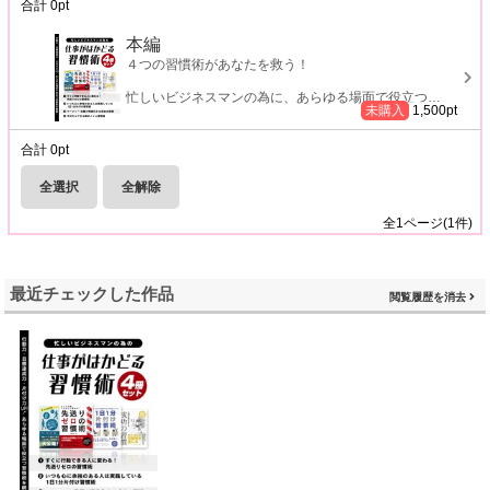
合計
0
pt
本編
４つの習慣術があなたを救う！
忙しいビジネスマンの為に、あらゆる場面で役立つ
…
未購入
1,500
pt
合計
0
pt
全選択
全解除
全
1
ページ(
1
件)
最近チェックした作品
閲覧履歴を消去