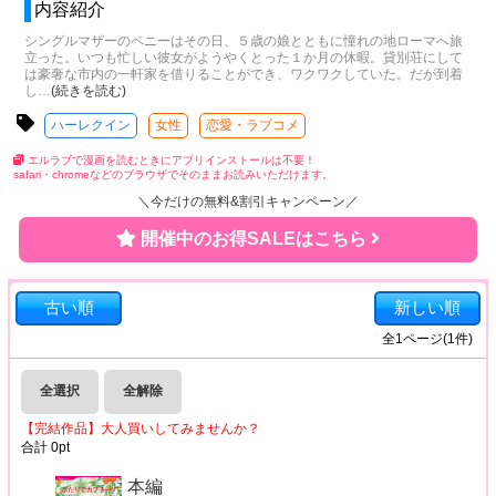
内容紹介
シングルマザーのペニーはその日、５歳の娘とともに憧れの地ローマへ旅
立った。いつも忙しい彼女がようやくとった１か月の休暇。貸別荘にして
は豪奢な市内の一軒家を借りることができ、ワクワクしていた。だが到着
し
…
(続きを読む)
ハーレクイン
女性
恋愛・ラブコメ
エルラブで漫画を読むときにアプリインストールは不要！
safari・chromeなどのブラウザでそのままお読みいただけます。
＼今だけの無料&割引キャンペーン／
開催中のお得SALEはこちら
古い順
新しい順
全
1
ページ(
1
件)
全選択
全解除
【完結作品】大人買いしてみませんか？
合計
0
pt
本編