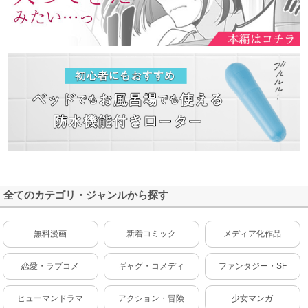
全てのカテゴリ・ジャンルから探す
無料漫画
新着コミック
メディア化作品
恋愛・ラブコメ
ギャグ・コメディ
ファンタジー・SF
ヒューマンドラマ
アクション・冒険
少女マンガ