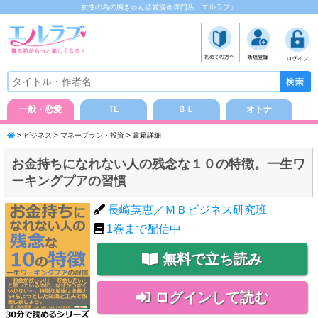
女性の為の胸きゅん恋愛漫画専門店「エルラブ」
一般・恋愛
TL
ＢＬ
オトナ
>
ビジネス
>
マネープラン・投資
> 書籍詳細
お金持ちになれない人の残念な１０の特徴。一生ワ
ーキングプアの習慣
長崎英恵／ＭＢビジネス研究班
1
巻まで配信中
無料で立ち読み
ログインして読む