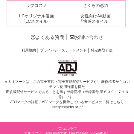
ラブコスメ
さくらの恋猫
LCオリジナル漫画
女性向けAV動画
「LCスタイル」
「快感スタイル」
よくある質問
│
お問い合わせ
利用規約
│
プライバシーステートメント
│
特定商取引法
ＡＢＪマークは、この電子書店・電子書籍配信サービスが、著作権者からコン
テンツ使用許諾を得た
正規版配信サービスであることを示す登録商標（登録番号 第６０９１７１３
号）です。
ABJマークの詳細、ABJマークを掲示しているサービスの一覧はこちら
⇒
https://aebs.or.jp/
(C)エルラブ
エルラブは、登録商標です【商標登録第5775440号】