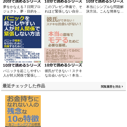
夢をかなえる７日間プロ
このプレゼン準備で、そ
本当にシンプルな問題解
ジェクト。夢・目的を見
れほど緊張しない自分を
決方法。こんな簡単なこ
つけて、そして実現する
作る。日々の生活からコ
とで、あなたが直面して
ための最高に具体的な一
ツコツ練習できる！
る問題は解決に向かって
週間。
動き出す。
パニックを起こしやすい
彼氏ができない！ステキ
人が対人関係で緊張しな
な出会いがない！本当の
い方法。パニック障害に
意味でモテるために必要
ならないために。克服す
な基礎。
最近チェックした作品
閲覧履歴を消去
るために。