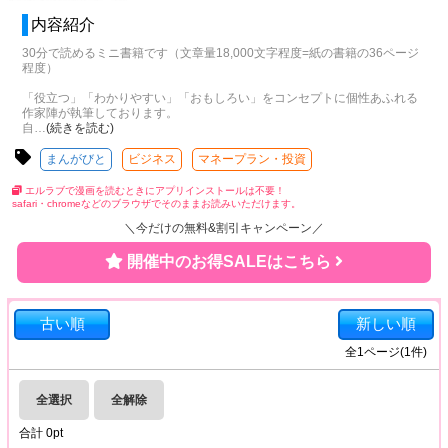
内容紹介
30分で読めるミニ書籍です（文章量18,000文字程度=紙の書籍の36ページ
程度）
「役立つ」「わかりやすい」「おもしろい」をコンセプトに個性あふれる
作家陣が執筆しております。
自
…
(続きを読む)
まんがびと
ビジネス
マネープラン・投資
エルラブで漫画を読むときにアプリインストールは不要！
safari・chromeなどのブラウザでそのままお読みいただけます。
＼今だけの無料&割引キャンペーン／
開催中のお得SALEはこちら
古い順
新しい順
全
1
ページ(
1
件)
全選択
全解除
合計
0
pt