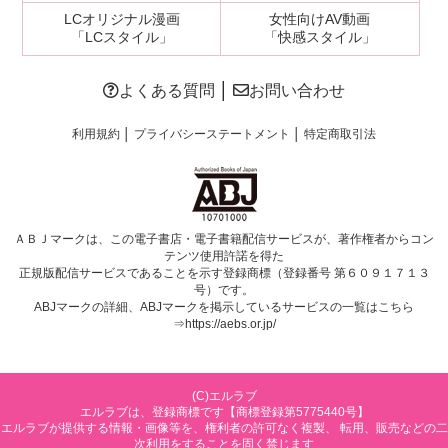
LCオリジナル漫画
女性向けAV動画
「LCスタイル」
「快感スタイル」
よくある質問
│
お問い合わせ
利用規約
│
プライバシーステートメント
│
特定商取引法
ＡＢＪマークは、この電子書店・電子書籍配信サービスが、著作権者からコン
テンツ使用許諾を得た
正規版配信サービスであることを示す登録商標（登録番号 第６０９１７１３
号）です。
ABJマークの詳細、ABJマークを掲示しているサービスの一覧はこちら
⇒
https://aebs.or.jp/
(C)エルラブ
エルラブは、登録商標です【商標登録第5775440号】
エルラブが提供する情報・画像等を、権利者の許可なく複製、 転用、販売などの二
次利用をすることを固く禁じます