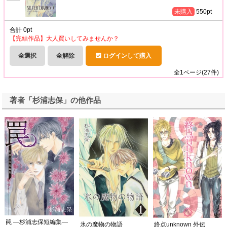
未購入
550
pt
合計
0
pt
【完結作品】大人買いしてみませんか？
全選択
全解除
ログインして購入
全
1
ページ(
27
件)
著者「杉浦志保」の他作品
罠 ―杉浦志保短編集―
氷の魔物の物語
終点unknown 外伝