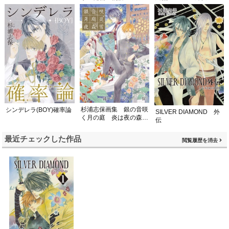
杉浦志保画集 銀の音咲
シンデレラ(BOY)確率論
SILVER DIAMOND 外
く月の庭 炎は夜の森に
伝
て雪
最近チェックした作品
閲覧履歴を消去