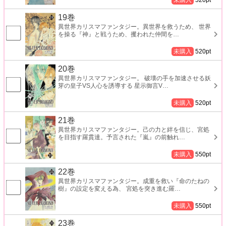
未購入
520
pt
19巻
異世界カリスマファンタジー。異世界を救うため、 世界
を操る『神』と戦うため、攫われた仲間を
…
未購入
520
pt
20巻
異世界カリスマファンタジー。 破壊の手を加速させる妖
芽の皇子VS人心を誘導する 星示御言V
…
未購入
520
pt
21巻
異世界カリスマファンタジー。己の力と絆を信じ、宮処
を目指す羅貫達。予言された『嵐』の前触れ
…
未購入
550
pt
22巻
異世界カリスマファンタジー。成重を救い『命のたねの
樹』の設定を変える為、 宮処を突き進む羅
…
未購入
550
pt
23巻