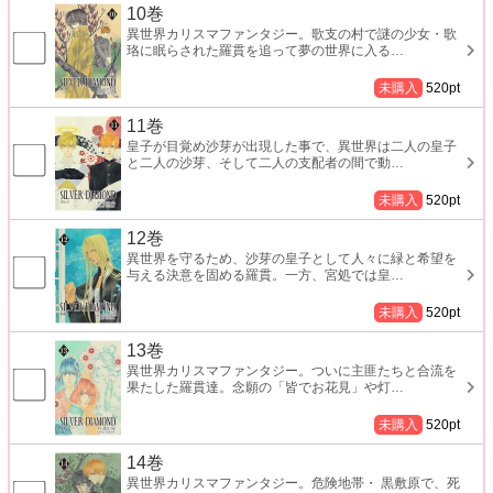
10巻
異世界カリスマファンタジー。歌支の村で謎の少女・歌
珞に眠らされた羅貫を追って夢の世界に入る
…
未購入
520
pt
11巻
皇子が目覚め沙芽が出現した事で、異世界は二人の皇子
と二人の沙芽、そして二人の支配者の間で動
…
未購入
520
pt
12巻
異世界を守るため、沙芽の皇子として人々に緑と希望を
与える決意を固める羅貫。一方、宮処では皇
…
未購入
520
pt
13巻
異世界カリスマファンタジー。ついに主匪たちと合流を
果たした羅貫達。念願の「皆でお花見」や灯
…
未購入
520
pt
14巻
異世界カリスマファンタジー。危険地帯・ 黒敷原で、死