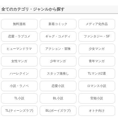
全てのカテゴリ・ジャンルから探す
無料漫画
新着コミック
メディア化作品
恋愛・ラブコメ
ギャグ・コメディ
ファンタジー・SF
ヒューマンドラマ
アクション・冒険
少女マンガ
女性マンガ
少年マンガ
青年マンガ
ハーレクイン
スタッフ激推し
TLマンガ2選
小説・ラノベ
恋愛小説
ロマンス小説
TL小説
BL小説
官能小説
TL(ティーンズラブ)
BL(ボーイズラブ)
オトナ向け