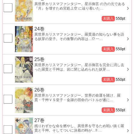
異世界カリスマファンタジー。星示御言 の力の元である
『月』を壊すため宮処上空 に辿り着いた
…
未購入
550
pt
24巻
異世界カリスマファンタジー。羅貫達の知らない事を語
る妖芽の皇子。その衝撃の内容は…!? 一
…
未購入
550
pt
25巻
異世界カリスマファンタジー。星示御言を完全に消し去
った羅貫と千艸は、岩に閉じ込められた妖芽
…
未購入
550
pt
26巻
異世界カリスマファンタジー。世界の命運を賭け、羅
貫・千艸ＶＳ皇子・金隷の宿命のバトルが遂に
…
未購入
550
pt
27巻
残りわずかな命を燃やし、異世界を守るため戦い抜く羅
貫と千艸。そしてついに決着の時が…!!
…