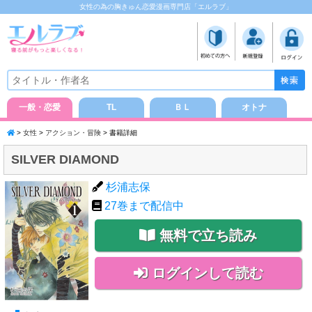
女性の為の胸きゅん恋愛漫画専門店「エルラブ」
一般・恋愛
TL
ＢＬ
オトナ
>
女性
>
アクション・冒険
> 書籍詳細
SILVER DIAMOND
杉浦志保
27
巻まで配信中
無料で立ち読み
ログインして読む