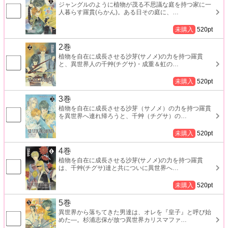
ジャングルのように植物が茂る不思議な庭を持つ家に一
人暮らす羅貫(らかん)。ある日その庭に、
…
未購入
520
pt
2巻
植物を自在に成長させる沙芽(サノメ)の力を持つ羅貫
と、異世界人の千艸(チグサ)・成重＆虹の
…
未購入
520
pt
3巻
植物を自在に成長させる沙芽（サノメ）の力を持つ羅貫
を異世界へ連れ帰ろうと、千艸（チグサ）の
…
未購入
520
pt
4巻
植物を自在に成長させる沙芽(サノメ)の力を持つ羅貫
は、千艸(チグサ)達と共についに異世界へ
…
未購入
520
pt
5巻
異世界から落ちてきた男達は、オレを『皇子』と呼び始
めた―。杉浦志保が放つ異世界カリスマファ
…