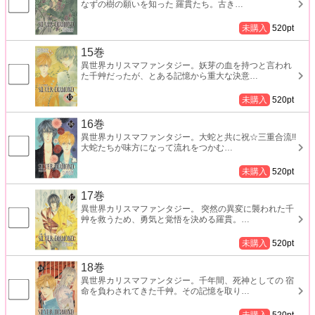
なずの樹の願いを知った 羅貫たち。古き
…
未購入
520
pt
15巻
異世界カリスマファンタジー。妖芽の血を持つと言われ
た千艸だったが、とある記憶から重大な決意
…
未購入
520
pt
16巻
異世界カリスマファンタジー。大蛇と共に祝☆三重合流!!
大蛇たちが味方になって流れをつかむ
…
未購入
520
pt
17巻
異世界カリスマファンタジー。 突然の異変に襲われた千
艸を救うため、勇気と覚悟を決める羅貫。
…
未購入
520
pt
18巻
異世界カリスマファンタジー。千年間、死神としての 宿
命を負わされてきた千艸。その記憶を取り
…