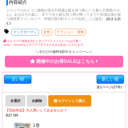
内容紹介
ジャングルのように植物が茂る不思議な庭を持つ家に一人暮らす羅貫(らか
ん)。ある日その庭に、木でできた銃を持つ男が降ってきて!? 杉浦志保が放
つ異世界ファンタジー、待望の第1巻!カリスマ伝説ここに誕生!
…
(続きを読
む)
マッグガーデン
女性
アクション・冒険
エルラブで漫画を読むときにアプリインストールは不要！
safari・chromeなどのブラウザでそのままお読みいただけます。
＼今だけの無料&割引キャンペーン／
開催中のお得SALEはこちら
古い順
新しい順
全
1
ページ(
27
件)
全選択
全解除
ログインして購入
【完結作品】大人買いしてみませんか？
合計
0
pt
1巻