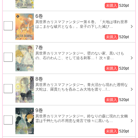
未購入
520
pt
6巻
異世界カリスマファンタジー第６巻。「大地は壊れ世界
はこまかな破片となる」。皇子の下した滅び
…
未購入
520
pt
7巻
異世界カリスマファンタジー。壁のない家、黒いけも
の、石のわんこ、そして迫る刺客…！ 次々姿
…
未購入
520
pt
8巻
異世界カリスマファンタジー。青火沼から現れた透明な
大蛇は、羅貫たちを呑みこみ大地を渡り…!
…
未購入
520
pt
9巻
異世界カリスマファンタジー。鈴なりの森に現れた女幽
霊は千艸たちの不用意な発言で徐々に黒いも
…
未購入
520
pt