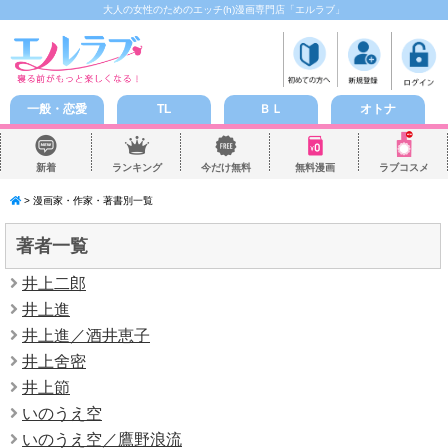
大人の女性のためのエッチ(h)漫画専門店「エルラブ」
一般・恋愛
TL
ＢＬ
オトナ
新着
ランキング
今だけ無料
無料漫画
ラブコスメ
> 漫画家・作家・著書別一覧
著者一覧
井上二郎
井上進
井上進／酒井恵子
井上舍密
井上節
いのうえ空
いのうえ空／鷹野浪流