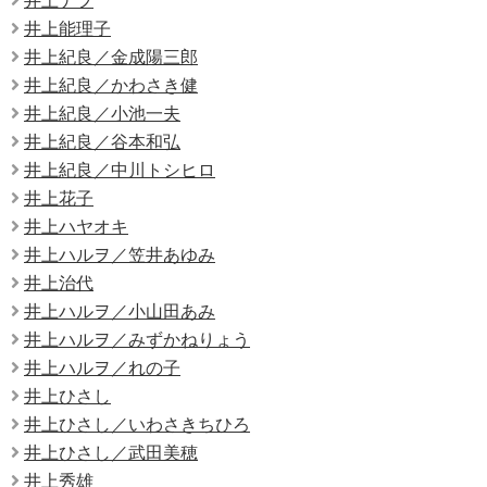
井上ナヲ
井上能理子
井上紀良／金成陽三郎
井上紀良／かわさき健
井上紀良／小池一夫
井上紀良／谷本和弘
井上紀良／中川トシヒロ
井上花子
井上ハヤオキ
井上ハルヲ／笠井あゆみ
井上治代
井上ハルヲ／小山田あみ
井上ハルヲ／みずかねりょう
井上ハルヲ／れの子
井上ひさし
井上ひさし／いわさきちひろ
井上ひさし／武田美穂
井上秀雄