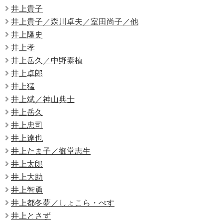
井上貴子
井上貴子／森川卓夫／室田尚子／他
井上隆史
井上孝
井上岳久／中野泰植
井上卓郎
井上猛
井上斌／神山典士
井上岳久
井上忠司
井上達也
井上たま子／御堂志生
井上太郎
井上大助
井上智勇
井上都冬夢／しょこら・ぺす
井上とさず