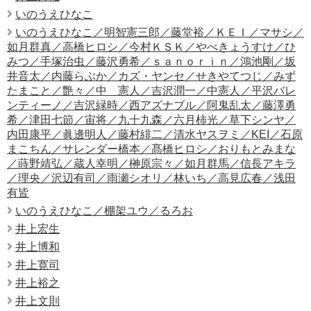
いのうえひなこ
いのうえひなこ／明智憲三郎／藤堂裕／ＫＥＩ／マサシ／
如月群真／高橋ヒロシ／今村ＫＳＫ／やべきょうすけ／ひ
みつ／手塚治虫／藤沢勇希／ｓａｎｏｒｉｎ／鴻池剛／坂
井音太／内藤らぶか／カズ・ヤンセ／せきやてつじ／みず
たまこと／艶々／中 憲人／吉沢潤一／中憲人／平沢バレ
ンティーノ／吉沢緑時／西アズナブル／阿鬼乱太／藤澤勇
希／津田七節／宙将／九十九森／六月柿光／草下シンヤ／
内田康平／眞邊明人／藤村緋二／清水ヤスヲミ／KEI／石原
まこちん／サレンダー橋本／髙橋ヒロシ／おりもとみまな
／蒔野靖弘／蔵人幸明／榊原宗々／如月群馬／信長アキラ
／理央／沢辺有司／雨瀬シオリ／林いち／高見広春／浅田
有皆
いのうえひなこ／棚架ユウ／るろお
井上宏生
井上博和
井上寛司
井上裕之
井上文則