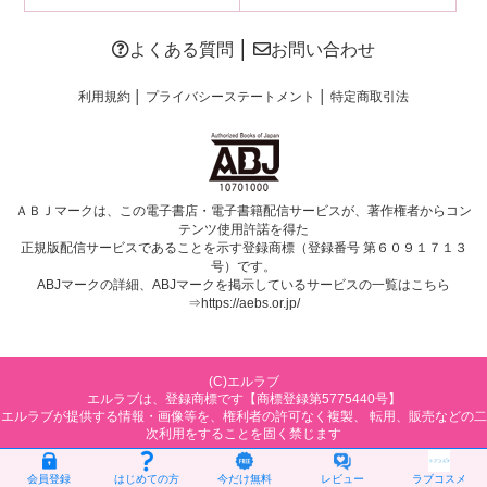
よくある質問
│
お問い合わせ
利用規約
│
プライバシーステートメント
│
特定商取引法
ＡＢＪマークは、この電子書店・電子書籍配信サービスが、著作権者からコン
テンツ使用許諾を得た
正規版配信サービスであることを示す登録商標（登録番号 第６０９１７１３
号）です。
ABJマークの詳細、ABJマークを掲示しているサービスの一覧はこちら
⇒
https://aebs.or.jp/
(C)エルラブ
エルラブは、登録商標です【商標登録第5775440号】
エルラブが提供する情報・画像等を、権利者の許可なく複製、 転用、販売などの二
次利用をすることを固く禁じます
会員登録
はじめての方
今だけ無料
レビュー
ラブコスメ