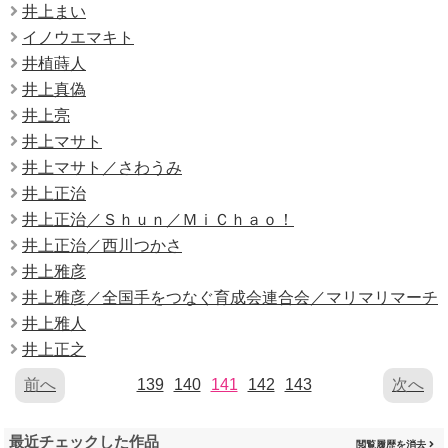
井上まい
イノウエマキト
井植蒔人
井上真偽
井上亮
井上マサト
井上マサト／さわうみ
井上正治
井上正治／Ｓｈｕｎ／ＭｉＣｈａｏ！
井上正治／西川つかさ
井上雅彦
井上雅彦／全国手をつなぐ育成会連合会／マリマリマーチ
井上雅人
井上正之
前へ
139
140
141
142
143
次へ
最近チェックした作品
閲覧履歴を消去