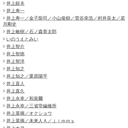
井上鋭夫
井上寿一
井上寿一／金子龍司／小山俊樹／菅谷幸浩／村井良太／若
月剛史
井上敏樹／石ノ森章太郎
いのうえとみい
井上智介
井上智徳
井上智洋
井上知之
井上知之／栗原陽平
井上直人
井上直久
井上永幸／和泉爾
井上永幸／三省堂編修所
井上菜摘／オクショウ
井上菜摘／未来人Ａ／ｊｉｍｍｙ