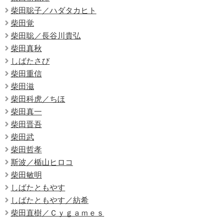
柴田聡子／ハダタカヒト
柴田覚
柴田聡／長谷川貴弘
柴田真秋
しばたさび
柴田重信
柴田滋
柴田科虎／ちほ
柴田真一
柴田晋吾
柴田武
柴田哲孝
斯波／楯山ヒロコ
柴田敏明
しばたともやす
しばたともやす／紡希
柴田直樹／Ｃｙｇａｍｅｓ