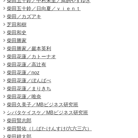
柴田五十鈴／中村朱里／鳥飼やすゆき
柴田五十鈴／日向夏／ｖｉｅｎｔ
柴田／カズアキ
芝田和樹
柴田和史
柴田勝家
柴田勝家／巖本英利
柴田花蓮／カトーナオ
柴田花蓮／高辻有
柴田花蓮／noz
柴田花蓮／ぼんばべ
柴田花蓮／まりきち
柴田花蓮／唯奈
柴田久美子／MBビジネス研究班
シバタケイスケ／MBビジネス研究班
柴田賢志郎
柴田賢佑（しばたけんすけ/六六三六）
柴田耕太郎