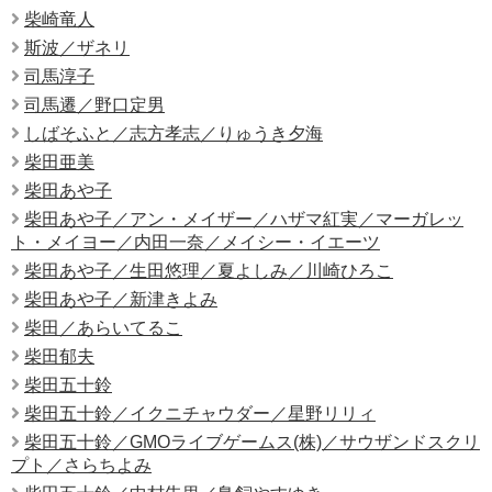
柴崎竜人
斯波／ザネリ
司馬淳子
司馬遷／野口定男
しばそふと／志方孝志／りゅうき夕海
柴田亜美
柴田あや子
柴田あや子／アン・メイザー／ハザマ紅実／マーガレッ
ト・メイヨー／内田一奈／メイシー・イエーツ
柴田あや子／生田悠理／夏よしみ／川崎ひろこ
柴田あや子／新津きよみ
柴田／あらいてるこ
柴田郁夫
柴田五十鈴
柴田五十鈴／イクニチャウダー／星野リリィ
柴田五十鈴／GMOライブゲームス(株)／サウザンドスクリ
プト／さらちよみ