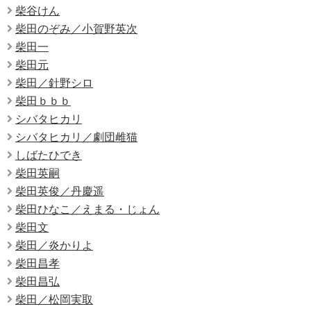
柴谷けん
柴田のぞみ／小賀野英次
柴田一
柴田元
柴田／針野シロ
柴田ｂｂｂ
シバタヒカリ
シバタヒカリ／劇団雌猫
しばたひでき
柴田英嗣
柴田英俊／丹慶遥
柴田ひなこ／えまる・じょん
柴田文
柴田／炎かりよ
柴田昌孝
柴田昌弘
柴田／松岡実取