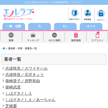
大人の女性のためのエッチ(h)漫画専門店「エルラブ」
一般・恋愛
TL
ＢＬ
オトナ
新着
ランキング
今だけ無料
無料漫画
ラブコスメ
> 漫画家・作家・著書別一覧
著者一覧
志波咲良／カワイチハル
志波咲良／北沢きょう
柴崎貴子／房野和由
柴崎武彦
しばざきとしえ
しばざきとしえ／あーちゃん
芝崎棗