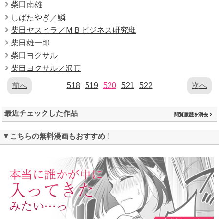
柴田南雄
しばたやぎ／鱗
柴田ヤスヒラ／ＭＢビジネス研究班
柴田雄一郎
柴田ヨクサル
柴田ヨクサル／沢真
前へ
518
519
520
521
522
次へ
最近チェックした作品
閲覧履歴を消去
▼こちらの無料漫画もおすすめ！