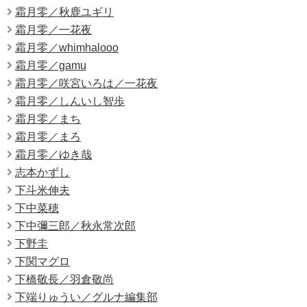
霜月零／秋鹿ユギリ
霜月零／一花夜
霜月零／whimhalooo
霜月零／gamu
霜月零／咲宮いろは／一花夜
霜月零／しんいし智歩
霜月零／まち
霜月零／まろ
霜月零／ゆき哉
志本かずし
下斗米伸夫
下中菜穂
下中彌三郎／秋永常次郎
下野圭
下関マグロ
下橋敬長／羽倉敬尚
下端りゅうい／グルナ編集部