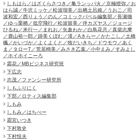
しもはら／はざくらさつき／亀ランッパ火／京極燈弥／お
はら誠／牛沢ミッケ／松波瑠美／出栖土呂維／うおこ／司
波和宏／西りょう／のん／コミックバベル編集部／長瀬徹
／ゆっ栗栖／低空飛行／松波留美／伴カズヤス／ジョージ
ひるね／米行一／まれお／矢倉わか／白鳥花月／真柴志摩
／鹿山裕一郎／跡美くぼむ／漠／Aきらー／かたこし／土橋
楓／かいづか／よくよくと／牧だいきち／ドウモウ／あく
ま／タローT／荒居栂美／みさき乙葉／小中えみ／すみよし
／ホイホイこーろ
霜花／MBビジネス研究班
下広志
志茂／ファンシー研究所
しもふりにく
下部／ロティス編集部
しもみ
しもみ／はちべー
霜宮いつき
下村敦史
下村悦夫