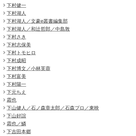
下村健一
下村湖人
下村湖人／文豪e叢書編集部
下村湖人／和辻哲郎／中島敦
下村さき
下村志保美
下村トモヒロ
下村成昭
下村博文／小林芙蓉
下村富美
下村陽一
下元ちえ
霜也
下山健人／石ノ森章太郎／石森プロ／東映
下山好誼
霜也／鱗
下吉田本郷