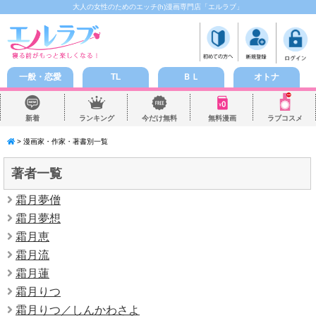
大人の女性のためのエッチ(h)漫画専門店「エルラブ」
一般・恋愛
TL
ＢＬ
オトナ
新着
ランキング
今だけ無料
無料漫画
ラブコスメ
> 漫画家・作家・著書別一覧
著者一覧
霜月夢僧
霜月夢想
霜月恵
霜月流
霜月蓮
霜月りつ
霜月りつ／しんかわさよ