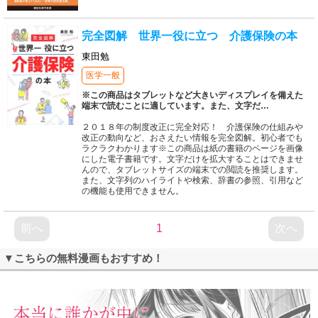
完全図解 世界一役に立つ 介護保険の本
東田勉
医学一般
※この商品はタブレットなど大きいディスプレイを備えた
端末で読むことに適しています。また、文字だ
…
２０１８年の制度改正に完全対応！ 介護保険の仕組みや
改正の動向など、おさえたい情報を完全図解。初心者でも
ラクラクわかります※この商品は紙の書籍のページを画像
にした電子書籍です。文字だけを拡大することはできませ
んので、タブレットサイズの端末での閲読を推奨します。
また、文字列のハイライトや検索、辞書の参照、引用など
の機能も使用できません。
前へ
1
次へ
▼こちらの無料漫画もおすすめ！