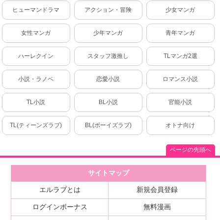
ヒューマンドラマ
アクション・冒険
少女マンガ
女性マンガ
少年マンガ
青年マンガ
ハーレクイン
スタッフ激推し
TLマンガ2選
小説・ラノベ
恋愛小説
ロマンス小説
TL小説
BL小説
官能小説
TL(ティーンズラブ)
BL(ボーイズラブ)
オトナ向け
ページの先頭へ
サイトマップ
エルラブとは
新規会員登録
ログインボーナス
無料漫画