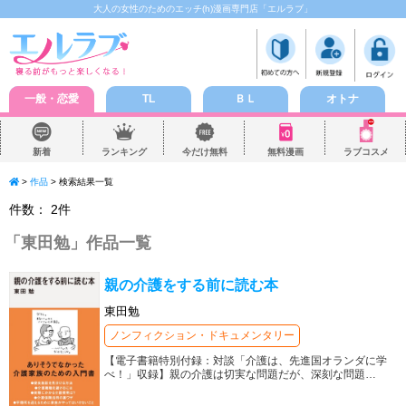
大人の女性のためのエッチ(h)漫画専門店「エルラブ」
一般・恋愛
TL
ＢＬ
オトナ
新着
ランキング
今だけ無料
無料漫画
ラブコスメ
>
作品
> 検索結果一覧
件数：
2
件
「
東田勉
」作品一覧
親の介護をする前に読む本
東田勉
ノンフィクション・ドキュメンタリー
【電子書籍特別付録：対談「介護は、先進国オランダに学
べ！」収録】親の介護は切実な問題だが、深刻な問題
…