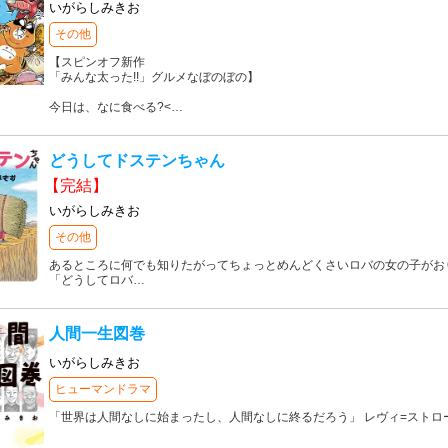
いがらしみきお
その他
【スピンオフ新作
「みんな太った!!」グルメなぼのぼの】
今日は、なに食べる?<
…
どうしてドステンちゃん
【完結】
いがらしみきお
その他
あるところに何でも知りたがってちょっとめんどくさいロバの女の子がお
「どうしてロバ
…
人間一生図巻
いがらしみきお
ヒューマンドラマ
「世界は人間なしに始まったし、人間なしに終るだろう」 レヴィ=ストロ