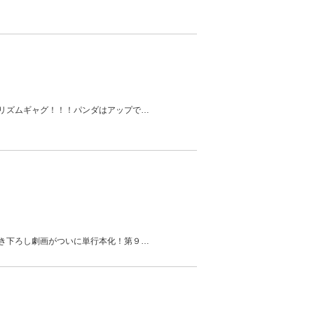
リズムギャグ！！！パンダはアップで
…
き下ろし劇画がついに単行本化！第９
…