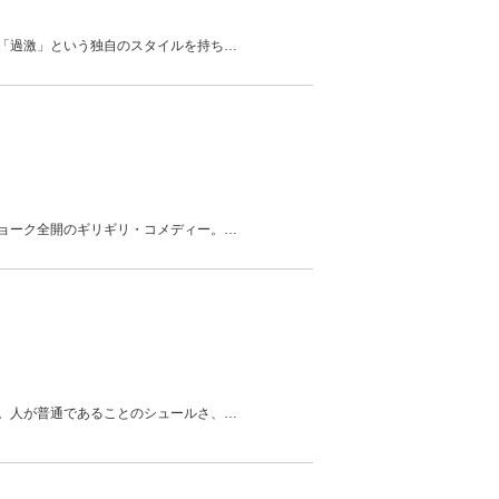
「過激」という独自のスタイルを持ち
…
ョーク全開のギリギリ・コメディー。
…
。人が普通であることのシュールさ、
…