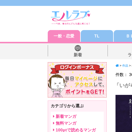
一般・恋愛
TL
Ｂ
新着
ラ
>
作品
>
件数：
3
「
いが
カテゴリから選ぶ
新着マンガ
無料マンガ
100ptで読めるマンガ