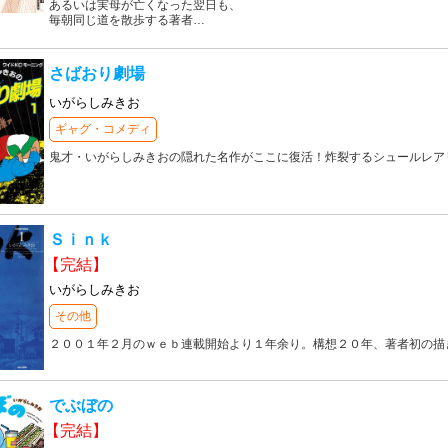
あるいは実母が亡くなった翌日も、
毎朝同じ道を散歩する著者
…
さばおり劇場
いがらしみきお
ギャグ・コメディ
鬼才・いがらしみきおの隠れた名作がここに復活！炸裂するシュールレア
Ｓｉｎｋ
【完結】
いがらしみきお
その他
２００１年２月のｗｅｂ連載開始より１年余り。構想２０年、著者初の描
でぶぼの
【完結】