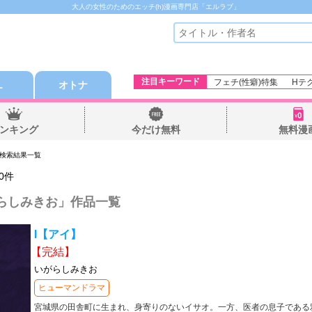
大人の女性のためのエッチ(h)漫画専門店「エルラブ」
注目キーワード
フェチ(性癖)特集
Hテ
Ｌ
オトナ
ンキング
今だけ無料
無料漫
 検索結果一覧
0
件
らしみきお
」作品一覧
I【アイ】
【完結】
いがらしみきお
ヒューマンドラマ
宮城県の田舎町に生まれ、身寄りのないイサオ。一方、医者の息子である