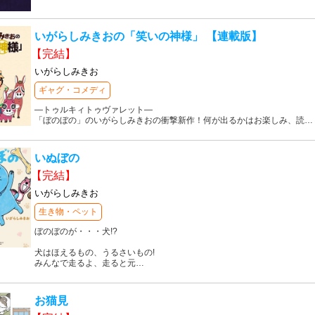
いがらしみきおの「笑いの神様」 【連載版】
【完結】
いがらしみきお
ギャグ・コメディ
―トゥルキィトゥヴァレット―
「ぼのぼの」のいがらしみきおの衝撃新作！何が出るかはお楽しみ、読
…
いぬぼの
【完結】
いがらしみきお
生き物・ペット
ぼのぼのが・・・犬!?
犬はほえるもの、うるさいもの!
みんなで走るよ、走ると元
…
お猫見