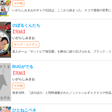
その他
いがらしみきおのギャグ伝説は、ここから始まった。４コマ漫画の世界に
のぼるくんたち
【完結】
いがらしみきお
ギャグ・コメディ
老人ホーム「サントピア瑞宝園」を舞台に繰り広げられる、ブラック・ジ
BUGがでる
【完結】
いがらしみきお
その他
発表当時、「ぼのぼの」と同時連載されたノンジャンルギャグ４コマ作品
ひとねこペネ