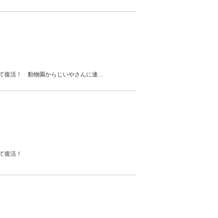
て復活！ 動物園からじいやさんに連
…
て復活！