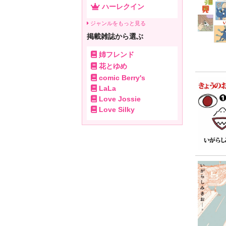
ハーレクイン
ジャンルをもっと見る
掲載雑誌から選ぶ
姉フレンド
花とゆめ
comic Berry's
LaLa
Love Jossie
Love Silky