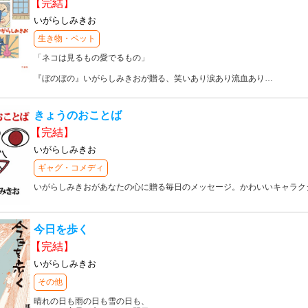
【完結】
いがらしみきお
生き物・ペット
「ネコは見るもの愛でるもの」
『ぼのぼの』いがらしみきおが贈る、笑いあり涙あり流血あり
…
きょうのおことば
【完結】
いがらしみきお
ギャグ・コメディ
いがらしみきおがあなたの心に贈る毎日のメッセージ。かわいいキャラク
今日を歩く
【完結】
いがらしみきお
その他
晴れの日も雨の日も雪の日も、