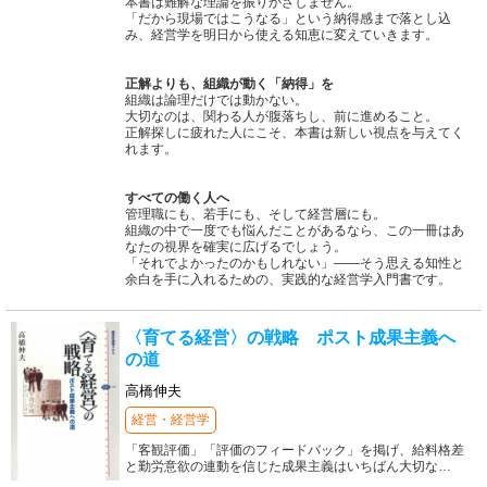
本書は難解な理論を振りかざしません。
「だから現場ではこうなる」という納得感まで落とし込
み、経営学を明日から使える知恵に変えていきます。
正解よりも、組織が動く「納得」を
組織は論理だけでは動かない。
大切なのは、関わる人が腹落ちし、前に進めること。
正解探しに疲れた人にこそ、本書は新しい視点を与えてく
れます。
すべての働く人へ
管理職にも、若手にも、そして経営層にも。
組織の中で一度でも悩んだことがあるなら、この一冊はあ
なたの視界を確実に広げるでしょう。
「それでよかったのかもしれない」――そう思える知性と
余白を手に入れるための、実践的な経営学入門書です。
〈育てる経営〉の戦略 ポスト成果主義へ
の道
高橋伸夫
経営・経営学
「客観評価」「評価のフィードバック」を掲げ、給料格差
と勤労意欲の連動を信じた成果主義はいちばん大切な
…