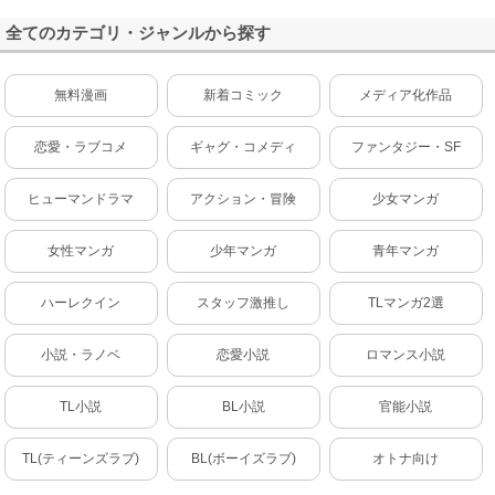
全てのカテゴリ・ジャンルから探す
無料漫画
新着コミック
メディア化作品
恋愛・ラブコメ
ギャグ・コメディ
ファンタジー・SF
ヒューマンドラマ
アクション・冒険
少女マンガ
女性マンガ
少年マンガ
青年マンガ
ハーレクイン
スタッフ激推し
TLマンガ2選
小説・ラノベ
恋愛小説
ロマンス小説
TL小説
BL小説
官能小説
TL(ティーンズラブ)
BL(ボーイズラブ)
オトナ向け