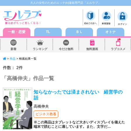
大人の女性のためのエッチ(h)漫画専門店「エルラブ」
一般・恋愛
TL
ＢＬ
オトナ
新着
ランキング
今だけ無料
無料漫画
ラブコスメ
>
作品
> 検索結果一覧
件数：
2
件
「
高橋伸夫
」作品一覧
知らなかったでは済まされない 経営学の
話
高橋伸夫
ビジネス教養
※この商品はタブレットなど大きいディスプレイを備えた
端末で読むことに適しています。また、文字だ
…