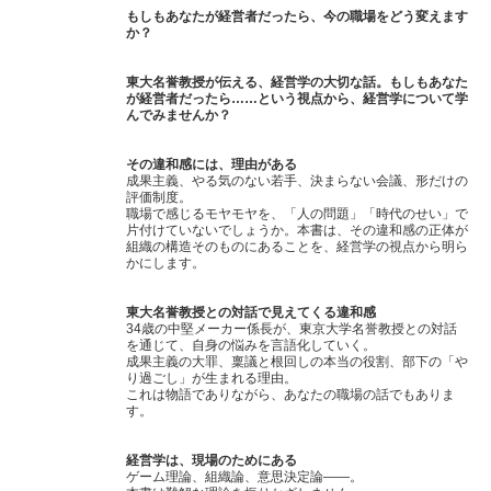
もしもあなたが経営者だったら、今の職場をどう変えます
か？
東大名誉教授が伝える、経営学の大切な話。もしもあなた
が経営者だったら……という視点から、経営学について学
んでみませんか？
その違和感には、理由がある
成果主義、やる気のない若手、決まらない会議、形だけの
評価制度。
職場で感じるモヤモヤを、「人の問題」「時代のせい」で
片付けていないでしょうか。本書は、その違和感の正体が
組織の構造そのものにあることを、経営学の視点から明ら
かにします。
東大名誉教授との対話で見えてくる違和感
34歳の中堅メーカー係長が、東京大学名誉教授との対話
を通じて、自身の悩みを言語化していく。
成果主義の大罪、稟議と根回しの本当の役割、部下の「や
り過ごし」が生まれる理由。
これは物語でありながら、あなたの職場の話でもありま
す。
経営学は、現場のためにある
ゲーム理論、組織論、意思決定論――。