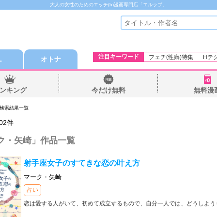
大人の女性のためのエッチ(h)漫画専門店「エルラブ」
注目キーワード
フェチ(性癖)特集
Hテ
Ｌ
オトナ
ンキング
今だけ無料
無料漫
 検索結果一覧
02
件
ク・矢崎
」作品一覧
射手座女子のすてきな恋の叶え方
マーク・矢崎
占い
恋は愛する人がいて、初めて成立するもので、自分一人では、どうしよう