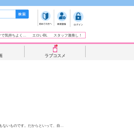
クで気持ちよく…
エロいBL
スタッフ激推し！
画
ラブコスメ
もないものです。だからといって、自
…