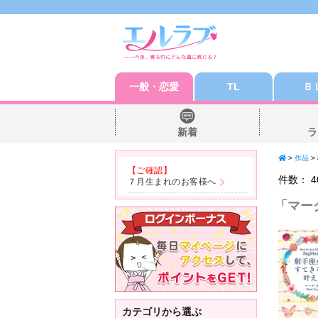
一般・恋愛
TL
Ｂ
新着
ラ
>
作品
>
【ご確認】
件数：
4
７月生まれのお客様へ
「
マー
カテゴリから選ぶ