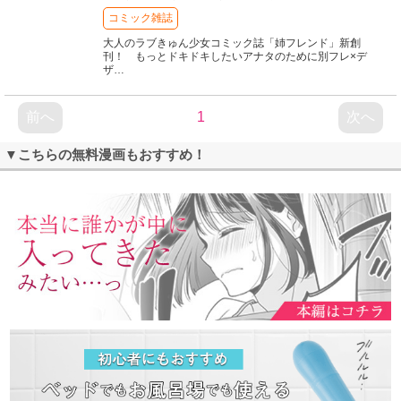
コミック雑誌
大人のラブきゅん少女コミック誌「姉フレンド」新創
刊！ もっとドキドキしたいアナタのために別フレ×デ
ザ
…
前へ
1
次へ
▼こちらの無料漫画もおすすめ！