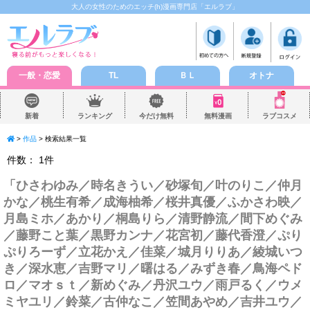
大人の女性のためのエッチ(h)漫画専門店「エルラブ」
一般・恋愛
TL
ＢＬ
オトナ
新着
ランキング
今だけ無料
無料漫画
ラブコスメ
>
作品
> 検索結果一覧
件数：
1
件
「
ひさわゆみ／時名きうい／砂塚旬／叶のりこ／仲月
かな／桃生有希／成海柚希／桜井真優／ふかさわ映／
月島ミホ／あかり／桐島りら／清野静流／間下めぐみ
／藤野こと葉／黒野カンナ／花宮初／藤代香澄／ぷり
ぷりろーず／立花かえ／佳菜／城月りりあ／綾城いつ
き／深水恵／吉野マリ／曙はる／みずき春／鳥海ペド
ロ／マオｓｔ／新めぐみ／丹沢ユウ／雨戸るく／ウメ
ミヤユリ／鈴菜／古仲なこ／笠間あやめ／吉井ユウ／