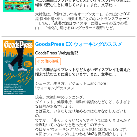
※この商品はタブレットなど大きいディスプレイを備えた
端末で読むことに適しています。また、文字だ
…
大特集は、｢憧れはいつもオープンカー｣。そのほかは｢GP
流 快･眠･講･座｣、｢消失することのないトランスフォーマ
ーDNA｣、｢残暑の酒はウイスキーに限る―その五つの理
由｣、｢“進化”し続けるロングセラーの秘密｣など。
GoodsPress EX ウォーキングのススメ
GoodsPress Web編集部
その他の趣味
※この商品はタブレットなど大きいディスプレイを備えた
端末で読むことに適しています。また、文字だ
…
シューズ、歩き方、ガジェット…and more！
“ウォーキング”のススメ
現在、大流行中のランニング。
ダイエット、健康維持、運動の習慣化などなど、さまざま
な目的があるでしょう。
とは言え、いきなり走り始めるのはなかなかしんどいも
の。
ですが、「歩く」くらいならできそうではありませんか？
最近動いていないなと思ったそこのアナタ、
今日から“ウォーキング”だったら気軽に始められるはず。
今回はウォーキングにまつわるAtoZを徹底紹介します！