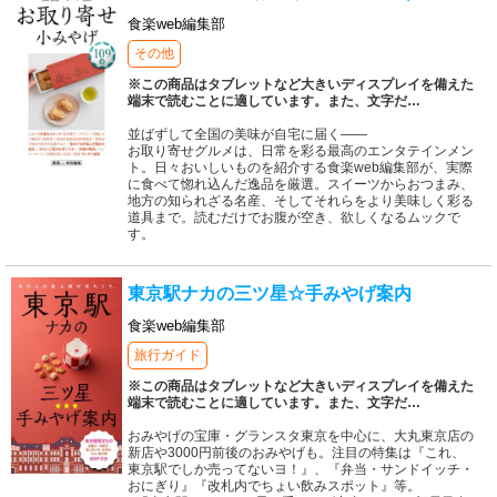
食楽web編集部
その他
※この商品はタブレットなど大きいディスプレイを備えた
端末で読むことに適しています。また、文字だ
…
並ばずして全国の美味が自宅に届く――
お取り寄せグルメは、日常を彩る最高のエンタテインメン
ト。日々おいしいものを紹介する食楽web編集部が、実際
に食べて惚れ込んだ逸品を厳選。スイーツからおつまみ、
地方の知られざる名産、そしてそれらをより美味しく彩る
道具まで。読むだけでお腹が空き、欲しくなるムックで
す。
東京駅ナカの三ツ星☆手みやげ案内
食楽web編集部
旅行ガイド
※この商品はタブレットなど大きいディスプレイを備えた
端末で読むことに適しています。また、文字だ
…
おみやげの宝庫・グランスタ東京を中心に、大丸東京店の
新店や3000円前後のおみやげも。注目の特集は『これ、
東京駅でしか売ってないヨ！』、『弁当・サンドイッチ・
おにぎり』『改札内でちょい飲みスポット』等。