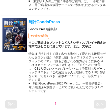
■「東京駅ナカの三ツ星☆手みやげ案内」は、一部電子書
店・電子雑誌読み放題サービスでご覧いただけるデジタル
コンテンツです。
時計GoodsPress
Goods Press編集部
その他の趣味
※この商品はタブレットなど大きいディスプレイを備えた
端末で読むことに適しています。また、文字だ
…
特集は『時を超えて輝く名作＆進化して愛される後継モデ
ルカタログ』ほか『探求し続ける タフネス＆フィールド
ウォッチのイマ』『誰もが惹かれる魅力がそこにある や
っぱりカーキ フィールドが好き！』『自分へのご褒美
に、C31大切なひとへのプレゼントに！予算別ホリデーウ
ォッチリスト』『この用語ちゃんと理解してる？時計好き
なら知っておくべき「必修キーワード」と「必見ウォッ
チ」』等。
■「時計GoodsPress 2026 Winter」は、 一部電子書店・
電子雑誌読み放題サービスで ご覧いただけるデジタルコ
ンテンツです。
前へ
1
次へ