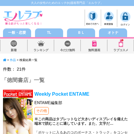
大人の女性のためのエッチ(h)漫画専門店「エルラブ」
一般・恋愛
TL
ＢＬ
オトナ
新着
ランキング
今だけ無料
無料漫画
ラブコスメ
>
作品
> 検索結果一覧
件数：
21
件
「
徳間書店
」一覧
Weekly Pocket ENTAME
ENTAME編集部
その他
※この商品はタブレットなど大きいディスプレイを備えた
端末で読むことに適しています。また、文字だ
…
「ポケットに入るあのコのボーナス・トラック」をコンセ