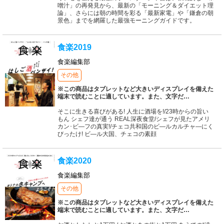
噌汁」の再発見から、最新の「モーニング＆ダイエット理
論」、さらには朝の時間を彩る「最新家電」や「鎌倉の朝
景色」までを網羅した最強モーニングガイドです。
食楽2019
食楽編集部
その他
※この商品はタブレットなど大きいディスプレイを備えた
端末で読むことに適しています。また、文字だ
…
そこに生きる喜びがある! 人生に酒場を!/23時からの旨い
もん シェフ達が通う REAL深夜食堂/シェフが見たアメリ
カン･ビ―フの真実!/チェコ共和国のビ―ルカルチャ―にく
びったけ! ビ―ル大国、チェコの素顔
食楽2020
食楽編集部
その他
※この商品はタブレットなど大きいディスプレイを備えた
端末で読むことに適しています。また、文字だ
…