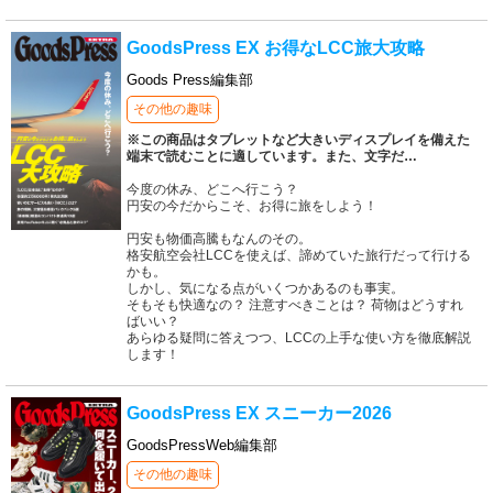
GoodsPress EX お得なLCC旅大攻略
Goods Press編集部
その他の趣味
※この商品はタブレットなど大きいディスプレイを備えた
端末で読むことに適しています。また、文字だ
…
今度の休み、どこへ行こう？
円安の今だからこそ、お得に旅をしよう！
円安も物価高騰もなんのその。
格安航空会社LCCを使えば、諦めていた旅行だって行ける
かも。
しかし、気になる点がいくつかあるのも事実。
そもそも快適なの？ 注意すべきことは？ 荷物はどうすれ
ばいい？
あらゆる疑問に答えつつ、LCCの上手な使い方を徹底解説
します！
GoodsPress EX スニーカー2026
GoodsPressWeb編集部
その他の趣味