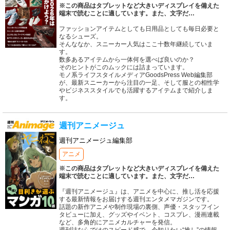
※この商品はタブレットなど大きいディスプレイを備えた
端末で読むことに適しています。また、文字だ
…
ファッションアイテムとしても日用品としても毎日必要と
なるシューズ。
そんななか、スニーカー人気はここ十数年継続していま
す。
数多あるアイテムから一体何を選べば良いのか？
そのヒントがこのムックには詰まっています。
モノ系ライフスタイルメディアGoodsPress Web編集部
が、最新スニーカーから注目の一足、そして服との相性学
やビジネススタイルでも活躍するアイテムまで紹介しま
す。
週刊アニメージュ
週刊アニメージュ編集部
アニメ
※この商品はタブレットなど大きいディスプレイを備えた
端末で読むことに適しています。また、文字だ
…
『週刊アニメージュ』は、アニメを中心に、推し活を応援
する最新情報をお届けする週刊エンタメマガジンです。
話題の新作アニメや制作現場の裏側、声優・スタッフイン
タビューに加え、グッズやイベント、コスプレ、漫画連載
など、多角的にアニメカルチャーを発信。