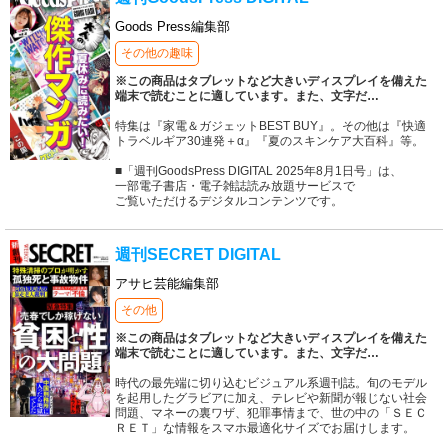
Goods Press編集部
その他の趣味
※この商品はタブレットなど大きいディスプレイを備えた
端末で読むことに適しています。また、文字だ
…
特集は『家電＆ガジェットBEST BUY』。その他は『快適
トラベルギア30連発＋α』『夏のスキンケア大百科』等。
■「週刊GoodsPress DIGITAL 2025年8月1日号」は、
一部電子書店・電子雑誌読み放題サービスで
ご覧いただけるデジタルコンテンツです。
週刊SECRET DIGITAL
アサヒ芸能編集部
その他
※この商品はタブレットなど大きいディスプレイを備えた
端末で読むことに適しています。また、文字だ
…
時代の最先端に切り込むビジュアル系週刊誌。旬のモデル
を起用したグラビアに加え、テレビや新聞が報じない社会
問題、マネーの裏ワザ、犯罪事情まで、世の中の「ＳＥＣ
ＲＥＴ」な情報をスマホ最適化サイズでお届けします。