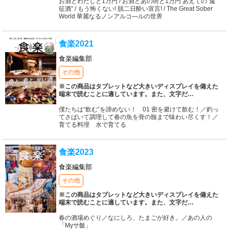
お酒とわたしと1万円 / お酒とあの街と1万円 あえての“遠
征酒” / もう怖くない! 脱二日酔い宣言! / The Great Sober
World 華麗なるノンアルコ―ルの世界
食楽2021
食楽編集部
その他
※この商品はタブレットなど大きいディスプレイを備えた
端末で読むことに適しています。また、文字だ
…
僕たちは“飲む”を諦めない！ 01 密を避けて飲む！／釣っ
てさばいて調理して春の魚を骨の髄まで味わい尽くす！／
育てる料理 水で育てる
食楽2023
食楽編集部
その他
※この商品はタブレットなど大きいディスプレイを備えた
端末で読むことに適しています。また、文字だ
…
春の酒場めぐり／なにしろ、たまごが好き。／あの人の
「Myサ飯」