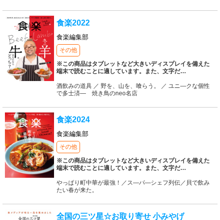
食楽2022
食楽編集部
その他
※この商品はタブレットなど大きいディスプレイを備えた
端末で読むことに適しています。また、文字だ
…
酒飲みの道具 ／ 野を、山を、喰らう。 ／ ユニ―クな個性
で多士済― 焼き鳥のneo名店
食楽2024
食楽編集部
その他
※この商品はタブレットなど大きいディスプレイを備えた
端末で読むことに適しています。また、文字だ
…
やっぱり町中華が最強！／ス―パ―シェフ列伝／貝で飲み
たい春が来た。
全国の三ツ星☆お取り寄せ 小みやげ