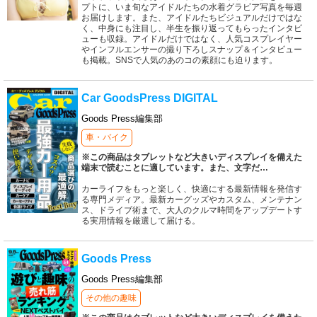
プトに、いま旬なアイドルたちの水着グラビア写真を毎週
お届けします。また、アイドルたちビジュアルだけではな
く、中身にも注目し、半生を振り返ってもらったインタビ
ューも収録。アイドルだけではなく、人気コスプレイヤー
やインフルエンサーの撮り下ろしスナップ＆インタビュー
も掲載。SNSで人気のあのコの素顔にも迫ります。
Car GoodsPress DIGITAL
Goods Press編集部
車・バイク
※この商品はタブレットなど大きいディスプレイを備えた
端末で読むことに適しています。また、文字だ
…
カーライフをもっと楽しく、快適にする最新情報を発信す
る専門メディア。最新カーグッズやカスタム、メンテナン
ス、ドライブ術まで、大人のクルマ時間をアップデートす
る実用情報を厳選して届ける。
Goods Press
Goods Press編集部
その他の趣味