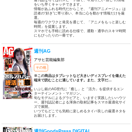
週刊誌ならではのスピード感で、今知りたい“推し”の情報
をいち早くキャッチできます。
情報があふれる時代だからこそ、『週刊アニメージュ』は
読者の“好き”に寄り添い、本当に心を動かす情報だけを厳
選。
毎週のワクワクと発見を通じて、「アニメをもっと楽しむ
時間」を提案します。
スマホでも手軽に読める仕様で、通勤・通学のスキマ時間
にもぴったりの一冊です。
週刊AG
アサヒ芸能編集部
その他
※この商品はタブレットなど大きいディスプレイを備えた
端末で読むことに適しています。また、文字だ
…
いぶし銀のAG世代に「癒し」と「活力」を提供するエン
ターテインメント・マガジン。
旬なモデルによるグラビアと、いますぐ実践したいハウツ
ー、週刊誌記者による渾身の取材記事をスマホ最適化サイ
ズで展開。
いつでもどこでも気軽に楽しめるタイパ良しの厳選ネタを
お届けします。
週刊GoodsPress DIGITAL