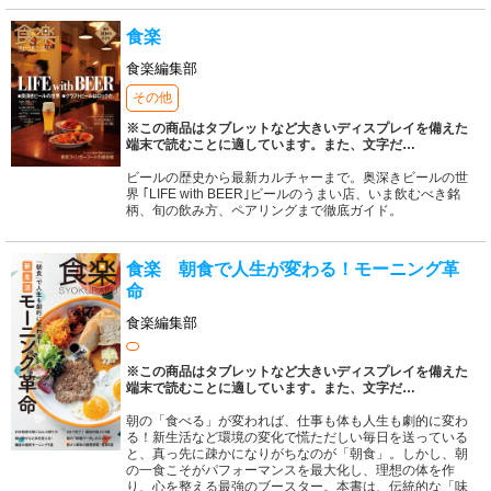
食楽
食楽編集部
その他
※この商品はタブレットなど大きいディスプレイを備えた
端末で読むことに適しています。また、文字だ
…
ビールの歴史から最新カルチャーまで。奥深きビールの世
界 ｢LIFE with BEER｣ビールのうまい店、いま飲むべき銘
柄、旬の飲み方、ペアリングまで徹底ガイド。
食楽 朝食で人生が変わる！モーニング革
命
食楽編集部
※この商品はタブレットなど大きいディスプレイを備えた
端末で読むことに適しています。また、文字だ
…
朝の「食べる」が変われば、仕事も体も人生も劇的に変わ
る！新生活など環境の変化で慌ただしい毎日を送っている
と、真っ先に疎かになりがちなのが「朝食」。しかし、朝
の一食こそがパフォーマンスを最大化し、理想の体を作
り、心を整える最強のブースター。本書は、伝統的な「味