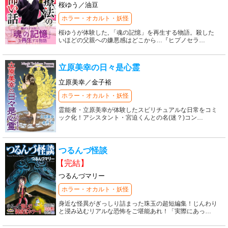
桜ゆう／油豆
ホラー・オカルト・妖怪
桜ゆうが体験した, 「魂の記憶」を再生する物語。殺した
いほどの父親への嫌悪感はどこから…『ヒプノセラ
…
立原美幸の日々是心霊
立原美幸／金子裕
ホラー・オカルト・妖怪
霊能者・立原美幸が体験したスピリチュアルな日常をコミ
ック化！アシスタント・宮迫くんとの名(迷？)コン
…
つるんづ怪談
【完結】
つるんづマリー
ホラー・オカルト・妖怪
身近な怪異がぎっしり詰まった珠玉の超短編集！じんわり
と浸み込むリアルな恐怖をご堪能あれ！「実際にあっ
…