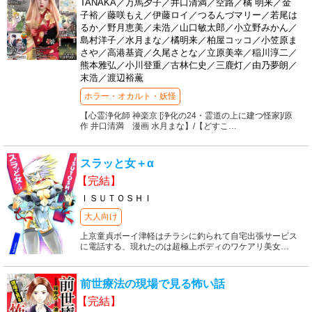
TANAKA／万馬夕子／井口清満／空路／橘 明来／金
子裕／藤咲もえ／伊藤ロイ／つるんづマリー／若尾は
るか／野月恵美／未浩／山口敏太郎／小立野みかん／
島村洋子／水月まな／橘明来／柏屋コッコ／小笠原ま
さや／高港基資／久尾さとな／立原美幸／稲川淳二／
熊本雅弘／小川登重／古林仁史／三鹿灯／由乃夢朗／
末浩／渡辺裕薫
ホラー・オカルト・妖怪
【心霊浄化師 神楽京 [浄化の24・霊道の上に建つ怪家]/原
作 井口清満 漫画 水月まな】/【どすこ
…
スラッと女＋α
【完結】
ＩＳＵＴＯＳＨＩ
大人向け
上京童貞ボーイ津軽はチラシに釣られて自宅出張サービス
に電話する、現れたのは超極上ボディのワケアリ美女
…
前世療法の現場で見る怖い話
【完結】