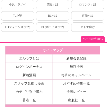
小説・ラノベ
恋愛小説
ロマンス小説
TL小説
BL小説
官能小説
TL(ティーンズラブ)
BL(ボーイズラブ)
オトナ向け
ページの先頭へ
サイトマップ
エルラブとは
新規会員登録
ログインボーナス
無料漫画
新着漫画
毎月のキャンペーン
スタッフ激推し漫画
おすすめ特集一覧
カテゴリ別で選ぶ
漫画レビュー
著者一覧
出版社一覧