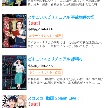
言霊が光の玉になって、人の口から出ていく不思議な現
象。妬み…僻み…蓄積された負の感情が溢れだした時、
…
どすこいスピリチュアル 事故物件の怪
【完結】
小林薫／TANAKA
ホラー・オカルト・妖怪
ライター・タナカの周りには、なぜか不可解な話題ばかり
集まってくる… 取材中にうっかり聞いてしまった、
…
どすこいスピリチュアル 嫁鳴村
小林薫／TANAKA
ホラー・オカルト・妖怪
昭和初期、『嫁鳴村』と呼ばれた貧しい村。理不尽に虐げ
られた嫁たちに語り継がれた、ある儀式があった…。
…
ヌコヌコ♂動画 Splash Live！！
【完結】