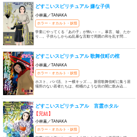
どすこいスピリチュアル 嫌な子供
小林薫／TANAKA
ホラー・オカルト・妖怪
学童にやってくる「あの子」が怖い－－。暴言、嘘、たか
り…。子供らしからぬ乱暴な言動で周囲の和を乱す問
…
どすこいスピリチュアル 歌舞伎町の棺
小林薫／TANAKA
ホラー・オカルト・妖怪
ホスト、パパ活、トー横キッズ…。新宿歌舞伎町に集う居
場所のない若者たちは、棺桶のような街の闇に飲み込
…
どすこいスピリチュアル 言霊ホタル
【完結】
小林薫／TANAKA
ホラー・オカルト・妖怪