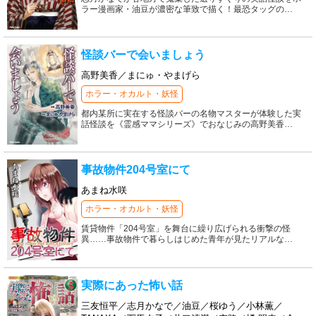
ラー漫画家・油豆が濃密な筆致で描く！最恐タッグの
…
怪談バーで会いましょう
高野美香／まにゅ・やまげら
ホラー・オカルト・妖怪
都内某所に実在する怪談バーの名物マスターが体験した実
話怪談を《霊感ママシリーズ》でおなじみの高野美香
…
事故物件204号室にて
あまね水咲
ホラー・オカルト・妖怪
賃貸物件「204号室」を舞台に繰り広げられる衝撃の怪
異……事故物件で暮らしはじめた青年が見たリアルな
…
実際にあった怖い話
三友恒平／志月かなで／油豆／桜ゆう／小林薫／