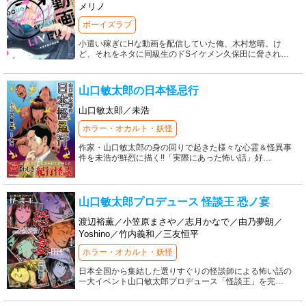
メリノ
ボーイズラブ
小遣い稼ぎにHな動画を配信していた俺、木村悠晴。け
ど、それをネタに同級生のドSイケメン久保田に脅され
…
山口敏太郎の日本怪忌行
山口敏太郎／未浩
ホラー・オカルト・妖怪
作家・山口敏太郎の身の回りで起きた様々な心霊＆怪異事
件を未浩が鮮烈に描く!!「実際にあった怖い話」好
…
山口敏太郎プロデュース 怪談王 恐ノ宴
渡辺裕薫／小笠原まさや／志月かなで／由乃夢朗／
Yoshino／竹内義和／三友恒平
ホラー・オカルト・妖怪
日本全国から集結した選りすぐりの怪談師による怖い話の
一大イベント山口敏太郎プロデュース「怪談王」を完
…