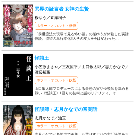
異界の証言者 女神の生贄
桜ゆう／直瀬桐子
ホラー・オカルト・妖怪
「前世療法の現場で見る怖い話」の桜ゆうが体験した実話
怪談。待望の単行本化!!大学の友人H子は変わった
…
怪談王
小笠原まさや／三友恒平／山口敏太郎／志月かなで／
渡辺裕薫
ホラー・オカルト・妖怪
山口敏太郎プロデュースによる最恐の実話怪談師を決める
戦い《怪談王》! 語りの技術と話のリアリティ、そ
…
怪談師・志月かなでの宵闇話
志月かなで／油豆
ホラー・オカルト・妖怪
志月かなでが各地方で蒐集した選りすぐりの実話怪談をホ