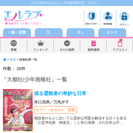
大人の女性のためのエッチ(h)漫画専門店「エルラブ」
一般・恋愛
TL
ＢＬ
オトナ
新着
ランキング
今だけ無料
無料漫画
ラブコスメ
>
作品
> 検索結果一覧
件数：
20
件
「
大都社/少年画報社
」一覧
或る霊能者の奇妙な日常
井口清満／万馬夕子
ホラー・オカルト・妖怪
相談者のもとに赴いて心霊的な問題を解決する日々を送る
「心霊浄化師・神楽京」こと井口清満…その日常は不
…