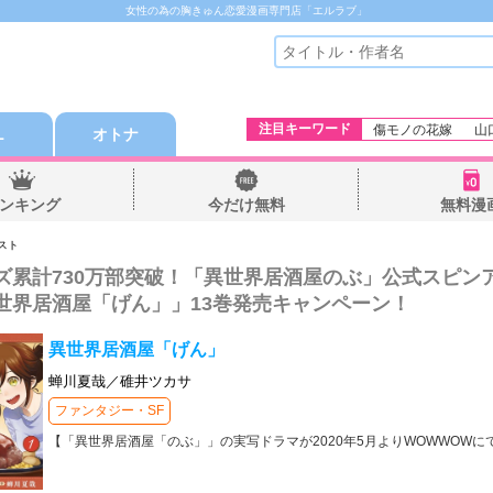
女性の為の胸きゅん恋愛漫画専門店「エルラブ」
注目キーワード
傷モノの花嫁
山
Ｌ
オトナ
ンキング
今だけ無料
無料漫
スト
ズ累計730万部突破！「異世界居酒屋のぶ」公式スピン
世界居酒屋「げん」」13巻発売キャンペーン！
異世界居酒屋「げん」
蝉川夏哉／碓井ツカサ
ファンタジー・SF
【「異世界居酒屋「のぶ」」の実写ドラマが2020年5月よりWOWWOW