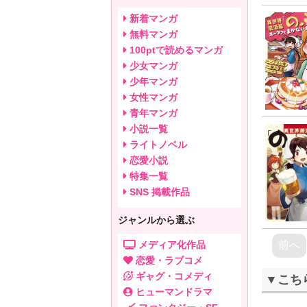
新着マンガ
無料マンガ
100ptで読めるマンガ
少女マンガ
少年マンガ
女性マンガ
青年マンガ
小説一覧
ライトノベル
恋愛小説
特集一覧
SNS 掲載作品
ジャンルから選ぶ
メディア化作品
前へ
恋愛・ラブコメ
ギャグ・コメディ
▼こち
ヒューマンドラマ