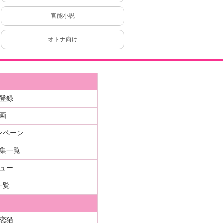
官能小説
オトナ向け
登録
画
ンペーン
集一覧
ュー
一覧
恋猫