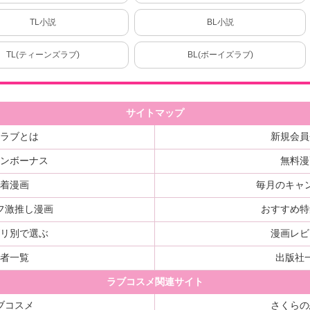
TL小説
BL小説
TL(ティーンズラブ)
BL(ボーイズラブ)
サイトマップ
ルラブとは
新規会員
インボーナス
無料漫
新着漫画
毎月のキャ
フ激推し漫画
おすすめ特
ゴリ別で選ぶ
漫画レビ
著者一覧
出版社
ラブコスメ関連サイト
ブコスメ
さくらの