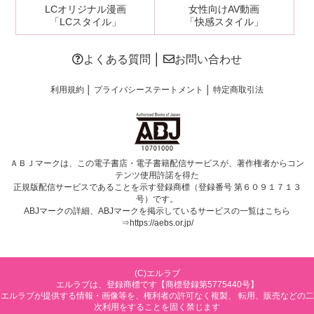
LCオリジナル漫画
女性向けAV動画
「LCスタイル」
「快感スタイル」
よくある質問
│
お問い合わせ
利用規約
│
プライバシーステートメント
│
特定商取引法
ＡＢＪマークは、この電子書店・電子書籍配信サービスが、著作権者からコン
テンツ使用許諾を得た
正規版配信サービスであることを示す登録商標（登録番号 第６０９１７１３
号）です。
ABJマークの詳細、ABJマークを掲示しているサービスの一覧はこちら
⇒
https://aebs.or.jp/
(C)エルラブ
エルラブは、登録商標です【商標登録第5775440号】
エルラブが提供する情報・画像等を、権利者の許可なく複製、 転用、販売などの二
次利用をすることを固く禁じます