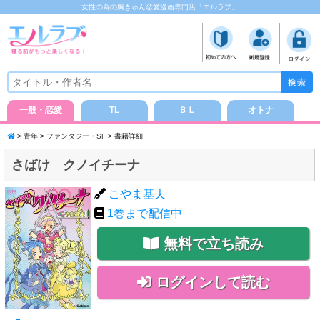
女性の為の胸きゅん恋愛漫画専門店「エルラブ」
一般・恋愛
TL
ＢＬ
オトナ
>
青年
>
ファンタジー・SF
> 書籍詳細
さばけ クノイチーナ
こやま基夫
1
巻まで配信中
無料で立ち読み
ログインして読む