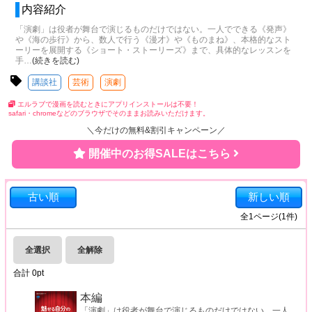
内容紹介
「演劇」は役者が舞台で演じるものだけではない。一人でできる《発声》
や《海の歩行》から、数人で行う《漫才》や《ものまね》、本格的なスト
ーリーを展開する《ショート・ストーリーズ》まで、具体的なレッスンを
手
…
(続きを読む)
講談社
芸術
演劇
エルラブで漫画を読むときにアプリインストールは不要！
safari・chromeなどのブラウザでそのままお読みいただけます。
＼今だけの無料&割引キャンペーン／
開催中のお得SALEはこちら
古い順
新しい順
全
1
ページ(
1
件)
全選択
全解除
合計
0
pt
本編
「演劇」は役者が舞台で演じるものだけではない。一人