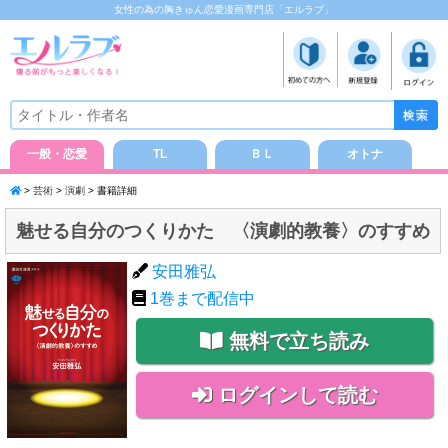
女性の為の胸きゅん恋愛漫画専門店「エルラブ」
一般・恋愛
TL
ＢＬ
オトナ
>
芸術
>
演劇
> 書籍詳細
魅せる自分のつくりかた 〈演劇的教養〉のすすめ
安田雅弘
1
巻まで配信中
無料で立ち読み
ログインして読む