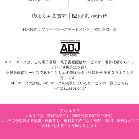
よくある質問
│
お問い合わせ
利用規約
│
プライバシーステートメント
│
特定商取引法
ＡＢＪマークは、この電子書店・電子書籍配信サービスが、著作権者からコン
テンツ使用許諾を得た
正規版配信サービスであることを示す登録商標（登録番号 第６０９１７１３
号）です。
ABJマークの詳細、ABJマークを掲示しているサービスの一覧はこちら
⇒
https://aebs.or.jp/
(C)エルラブ
エルラブは、登録商標です【商標登録第5775440号】
エルラブが提供する情報・画像等を、権利者の許可なく複製、 転用、販売などの二
次利用をすることを固く禁じます