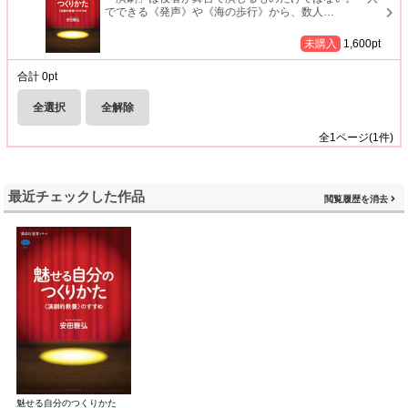
でできる《発声》や《海の歩行》から、数人
…
未購入
1,600
pt
合計
0
pt
全選択
全解除
全
1
ページ(
1
件)
最近チェックした作品
閲覧履歴を消去
魅せる自分のつくりかた