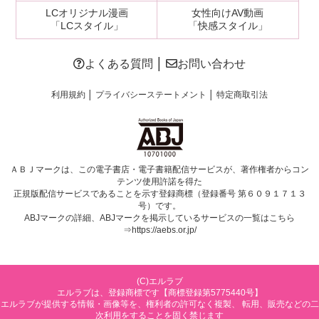
LCオリジナル漫画
女性向けAV動画
「LCスタイル」
「快感スタイル」
よくある質問
│
お問い合わせ
利用規約
│
プライバシーステートメント
│
特定商取引法
ＡＢＪマークは、この電子書店・電子書籍配信サービスが、著作権者からコン
テンツ使用許諾を得た
正規版配信サービスであることを示す登録商標（登録番号 第６０９１７１３
号）です。
ABJマークの詳細、ABJマークを掲示しているサービスの一覧はこちら
⇒
https://aebs.or.jp/
(C)エルラブ
エルラブは、登録商標です【商標登録第5775440号】
エルラブが提供する情報・画像等を、権利者の許可なく複製、 転用、販売などの二
次利用をすることを固く禁じます