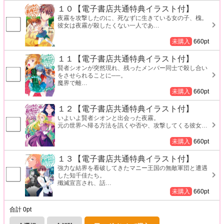
１０【電子書店共通特典イラスト付】
夜霧を攻撃したのに、死なずに生きている女の子、槐。
彼女は夜霧が殺したくない一人であ
…
未購入
660
pt
１１【電子書店共通特典イラスト付】
賢者シオンが突然現れ、残ったメンバー同士で殺し合い
をさせられることに──。
魔界で離
…
未購入
660
pt
１２【電子書店共通特典イラスト付】
いよいよ賢者シオンと出会った夜霧。
元の世界へ帰る方法を訊くや否や、攻撃してくる彼女
…
未購入
660
pt
１３【電子書店共通特典イラスト付】
強力な結界を看破してきたマニー王国の無敵軍団と遭遇
した知千佳たち。
殲滅宣言され、話
…
未購入
660
pt
合計
0
pt