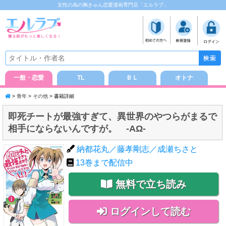
女性の為の胸きゅん恋愛漫画専門店「エルラブ」
一般・恋愛
TL
ＢＬ
オトナ
>
青年
>
その他
> 書籍詳細
即死チートが最強すぎて、異世界のやつらがまるで
相手にならないんですが。 -ΑΩ-
納都花丸／藤孝剛志／成瀬ちさと
13
巻まで配信中
無料で立ち読み
ログインして読む