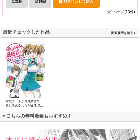
全選択
全解除
ログインして購入
全
1
ページ(
13
件)
最近チェックした作品
閲覧履歴を消去
即死チートが最強すぎて、
異世界のやつらがまるで相
手にならないんですが。 -
ΑΩ-
▼こちらの無料漫画もおすすめ！