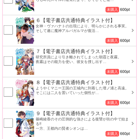
未購入
600
pt
６【電子書店共通特典イラスト付】
女神・ヴァハナトの出現により、明らかにされる事実。
そして遂に魔神アルバガルマが復活
…
未購入
600
pt
７【電子書店共通特典イラスト付】
研究所員により引き離されてしまった朝霞と夜霧。
夜霧はその能力を使い、彼女を捜し出す
…
未購入
600
pt
８【電子書店共通特典イラスト付】
ようやくマニー王国の王城内に到着した壇ノ浦と高遠。
そこには二人を置いていった個性が
…
未購入
600
pt
９【電子書店共通特典イラスト付】
篠崎綾香のその圧倒的な強さによる復讐が街の中で始ま
る!!
一方、王都内の賢者シオンは
…
未購入
660
pt