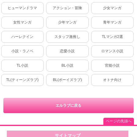
ヒューマンドラマ
アクション・冒険
少女マンガ
女性マンガ
少年マンガ
青年マンガ
ハーレクイン
スタッフ激推し
TLマンガ2選
小説・ラノベ
恋愛小説
ロマンス小説
TL小説
BL小説
官能小説
TL(ティーンズラブ)
BL(ボーイズラブ)
オトナ向け
エルラブに戻る
ページの先頭へ
サイトマップ