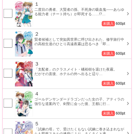
１
二度目の勇者、大賢者の孫、不死身の吸血鬼――あらゆ
る能力者（チート持ち）が即死する……!?
…
未購入
600
pt
２
賢者候補として突如異世界に呼び出された、修学旅行中
の高校生達のひとり高遠夜霧は恐るべき「即
…
未購入
600
pt
３
「支配者」のクラスメイト・橘裕樹を退けた夜霧。
だがその直後、ホテルの外へ出ると辺り
…
未購入
600
pt
４
ゴールデンサンダードラゴンだった女の子、アティラの
強引な道案内で、剣聖に会った後、王都に行
…
未購入
600
pt
５
「試練の塔」で、受けたくもない試練に巻き込まれなが
らも即死スキルの連発により、さくさくと進
…