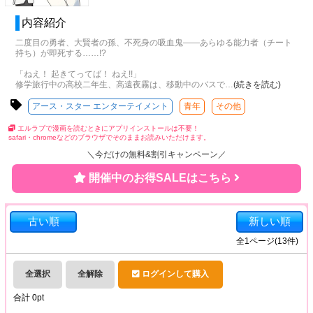
内容紹介
二度目の勇者、大賢者の孫、不死身の吸血鬼――あらゆる能力者（チート
持ち）が即死する……!?
「ねえ！ 起きてってば！ ねえ!!」
修学旅行中の高校二年生、高遠夜霧は、移動中のバスで
…
(続きを読む)
アース・スター エンターテイメント
青年
その他
エルラブで漫画を読むときにアプリインストールは不要！
safari・chromeなどのブラウザでそのままお読みいただけます。
＼今だけの無料&割引キャンペーン／
開催中のお得SALEはこちら
古い順
新しい順
全
1
ページ(
13
件)
全選択
全解除
ログインして購入
合計
0
pt