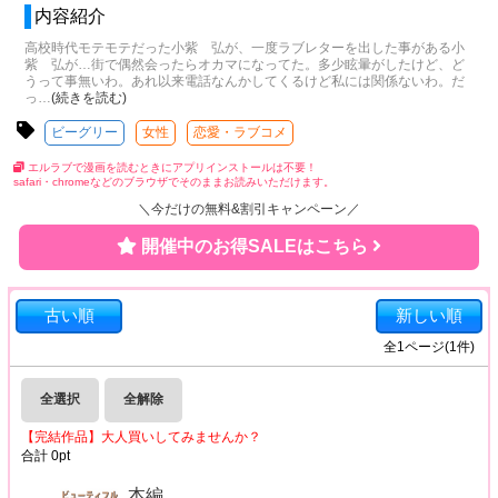
内容紹介
高校時代モテモテだった小紫 弘が、一度ラブレターを出した事がある小
紫 弘が…街で偶然会ったらオカマになってた。多少眩暈がしたけど、ど
うって事無いわ。あれ以来電話なんかしてくるけど私には関係ないわ。だ
っ
…
(続きを読む)
ビーグリー
女性
恋愛・ラブコメ
エルラブで漫画を読むときにアプリインストールは不要！
safari・chromeなどのブラウザでそのままお読みいただけます。
＼今だけの無料&割引キャンペーン／
開催中のお得SALEはこちら
古い順
新しい順
全
1
ページ(
1
件)
全選択
全解除
【完結作品】大人買いしてみませんか？
合計
0
pt
本編