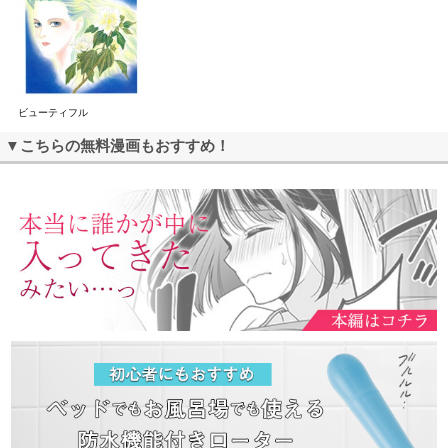
ビューティフル
▼こちらの無料漫画もおすすめ！