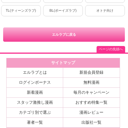
TL(ティーンズラブ)
BL(ボーイズラブ)
オトナ向け
エルラブに戻る
ページの先頭へ
サイトマップ
エルラブとは
新規会員登録
ログインボーナス
無料漫画
新着漫画
毎月のキャンペーン
スタッフ激推し漫画
おすすめ特集一覧
カテゴリ別で選ぶ
漫画レビュー
著者一覧
出版社一覧