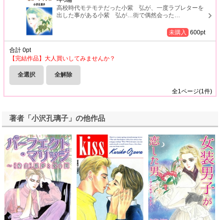
高校時代モテモテだった小紫 弘が、一度ラブレターを
出した事がある小紫 弘が…街で偶然会った
…
未購入
600
pt
合計
0
pt
【完結作品】大人買いしてみませんか？
全選択
全解除
全
1
ページ(
1
件)
著者「小沢孔璃子」の他作品