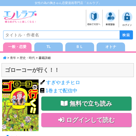
女性の為の胸きゅん恋愛漫画専門店「エルラブ」
一般・恋愛
TL
ＢＬ
オトナ
>
青年
>
歴史・時代
> 書籍詳細
ゴローコーが行く！！
すぎやまチヒロ
1
巻まで配信中
無料で立ち読み
ログインして読む