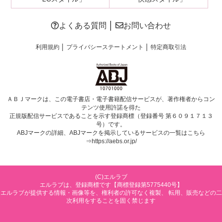
よくある質問
│
お問い合わせ
利用規約
│
プライバシーステートメント
│
特定商取引法
ＡＢＪマークは、この電子書店・電子書籍配信サービスが、著作権者からコン
テンツ使用許諾を得た
正規版配信サービスであることを示す登録商標（登録番号 第６０９１７１３
号）です。
ABJマークの詳細、ABJマークを掲示しているサービスの一覧はこちら
⇒
https://aebs.or.jp/
(C)エルラブ
エルラブは、登録商標です【商標登録第5775440号】
エルラブが提供する情報・画像等を、権利者の許可なく複製、 転用、販売などの二
次利用をすることを固く禁じます