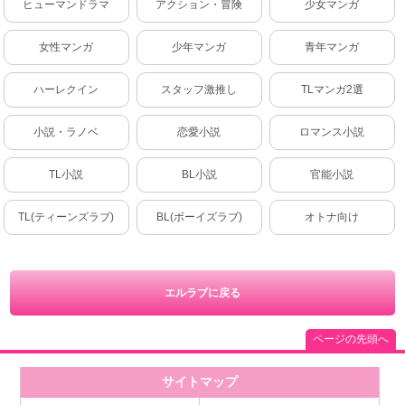
ヒューマンドラマ
アクション・冒険
少女マンガ
女性マンガ
少年マンガ
青年マンガ
ハーレクイン
スタッフ激推し
TLマンガ2選
小説・ラノベ
恋愛小説
ロマンス小説
TL小説
BL小説
官能小説
TL(ティーンズラブ)
BL(ボーイズラブ)
オトナ向け
エルラブに戻る
ページの先頭へ
サイトマップ