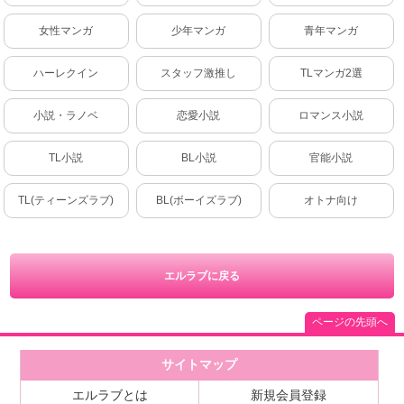
女性マンガ
少年マンガ
青年マンガ
ハーレクイン
スタッフ激推し
TLマンガ2選
小説・ラノベ
恋愛小説
ロマンス小説
TL小説
BL小説
官能小説
TL(ティーンズラブ)
BL(ボーイズラブ)
オトナ向け
エルラブに戻る
ページの先頭へ
サイトマップ
エルラブとは
新規会員登録