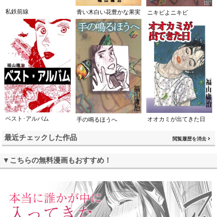
私鉄前線
青い木白い花豊かな果実
ニキビよニキビ
ベスト･アルバム
オオカミが出てきた日
手の鳴るほうへ
最近チェックした作品
閲覧履歴を消去
▼こちらの無料漫画もおすすめ！