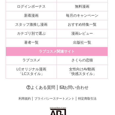
ログインボーナス
無料漫画
新着漫画
毎月のキャンペーン
スタッフ激推し漫画
おすすめ特集一覧
カテゴリ別で選ぶ
漫画レビュー
著者一覧
出版社一覧
ラブコスメ関連サイト
ラブコスメ
さくらの恋猫
LCオリジナル漫画
女性向けAV動画
「LCスタイル」
「快感スタイル」
よくある質問
│
お問い合わせ
利用規約
│
プライバシーステートメント
│
特定商取引法