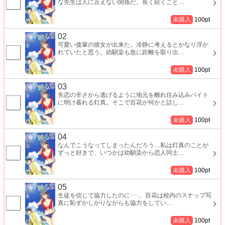
な先生は人に言えない関係だ。長く続くこと
…
未購入
100
pt
02
可愛い後輩の彼女が出来た。冷静に考えるとかなり浮か
れていたと思う。幼馴染も急に距離を取り出
…
未購入
100
pt
03
失恋の辛さから逃げるように地元を離れ住み込みバイト
に明け暮れる灯真。そこで百花が何かと話し
…
未購入
100
pt
04
なんでこうなってしまったんだろう…私は灯真のことが
ずっと好きで、いつかは幼馴染から恋人同士
…
未購入
100
pt
05
生徒を信じて協力したのに･･･。百花は校内のスナップ写
真に恥ずかしがりながらも協力をしてい
…
未購入
100
pt