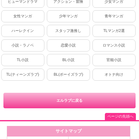
ヒューマンドラマ
アクション・冒険
少女マンガ
女性マンガ
少年マンガ
青年マンガ
ハーレクイン
スタッフ激推し
TLマンガ2選
小説・ラノベ
恋愛小説
ロマンス小説
TL小説
BL小説
官能小説
TL(ティーンズラブ)
BL(ボーイズラブ)
オトナ向け
エルラブに戻る
ページの先頭へ
サイトマップ