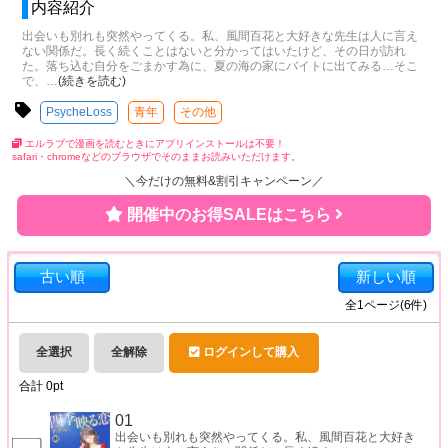
内容紹介
出会いも別れも突然やってくる。私、風間百花と大好きな先生は人に言え
ない関係だ。長く続くことはないと分かってはいたけど、その日が訪れ
た。落ち込む自分をごまかす為に、夏の海の家にバイトに出てみる…そこ
で、
…
(続きを読む)
PsycheLoss
青年
その他
エルラブで漫画を読むときにアプリインストールは不要！
safari・chromeなどのブラウザでそのままお読みいただけます。
＼今だけの無料&割引キャンペーン／
開催中のお得SALEはこちら
古い順
新しい順
全
1
ページ(
6
件)
全選択
全解除
ログインして購入
合計
0
pt
01
出会いも別れも突然やってくる。私、風間百花と大好き