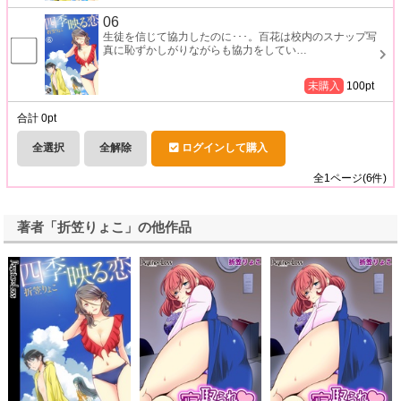
06
生徒を信じて協力したのに･･･。百花は校内のスナップ写
真に恥ずかしがりながらも協力をしてい
…
未購入
100
pt
合計
0
pt
全選択
全解除
ログインして購入
全
1
ページ(
6
件)
著者「折笠りょこ」の他作品