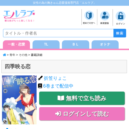
女性の為の胸きゅん恋愛漫画専門店「エルラブ」
一般・恋愛
TL
ＢＬ
オトナ
>
青年
>
その他
> 書籍詳細
四季映る恋
折笠りょこ
6
巻まで配信中
無料で立ち読み
ログインして読む