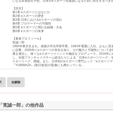
になる未来図を予想。日本がeスポーツ先進国になるために何をするべき
【目次】
第1章 eスポーツとはなにか
第2章 eスポーツの歴史
第3章 日本におけるeスポーツの流れ
第4章 プロゲーマーの可能性
第5章 eスポーツに関わる組織・大会
第6章 eスポーツの未来
【著者プロフィール】
筧誠一郎
1960年東京生まれ。成城大学法学部卒業。1983年電通に入社。おもに
に従事。2006年にeスポーツの存在を知り、その魅力と可能性について全
通を退社し、様々なeスポーツイベントや施設をプロデュース。2016年
し、全国フランチャイズチーム総当たりによる「日本eスポーツリーグ」を
スターリーグ」開催。また、日本初のeスポーツ専門ムック『eスポーツマ
『YUBIWAZA』(毎日放送)の監修にも携わっている。
択
全解除
「筧誠一郎」の他作品