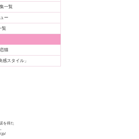
集一覧
ュー
一覧
恋猫
快感スタイル」
諾を得た
。
.jp/