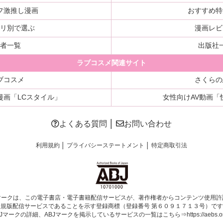
フ激推し漫画
おすすめ特
ゴリ別で選ぶ
漫画レビ
著者一覧
出版社
ラブコスメ関連サイト
ブコスメ
さくらの
漫画
「LCスタイル」
女性向けAV動画
「
よくある質問
│
お問い合わせ
利用規約
│
プライバシーステートメント
│
特定商取引法
マークは、この電子書店・電子書籍配信サービスが、著作権者からコンテンツ使用許
正規版配信サービスであることを示す登録商標（登録番号 第６０９１７１３号）です
BJマークの詳細、ABJマークを掲示しているサービスの一覧はこちら⇒
https://aebs.or