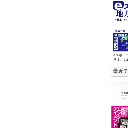
eスポー
日本にお
たち～
最近