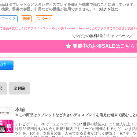
商品はタブレットなど大きいディスプレイを備えた端末で読むことに適しています。
、検索、辞書の参照、引用などの機能が使用できません。
<
…
(続きを読む)
マブックス
趣味
スポーツ
で漫画を読むときにアプリインストールは不要！
safari・chromeなどのブラウザでそのままお読
＼今だけの無料&割引キャンペーン／
開催中のお得SALEはこちら
い順
択
全解除
本編
※この商品はタブレットなど大きいディスプレイを備えた端末で読むこと
テレビゲーム、PCゲームがスポーツに!? 世界の競技人口は１億人以上！
総額25億円超えの大会も出現!! 国内でもリーグが開催されるなど、いま
ツ）を、eスポーツ業界の第一人者である著者が詳しく解説！ eスポー