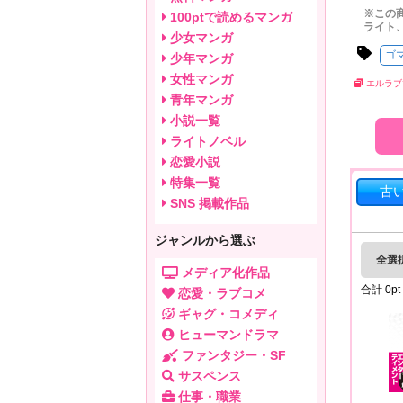
※この
100ptで読めるマンガ
ライト
少女マンガ
ゴ
少年マンガ
女性マンガ
エルラブ
青年マンガ
小説一覧
ライトノベル
恋愛小説
特集一覧
古
SNS 掲載作品
ジャンルから選ぶ
全選
メディア化作品
合計
0
pt
恋愛・ラブコメ
ギャグ・コメディ
ヒューマンドラマ
ファンタジー・SF
サスペンス
仕事・職業