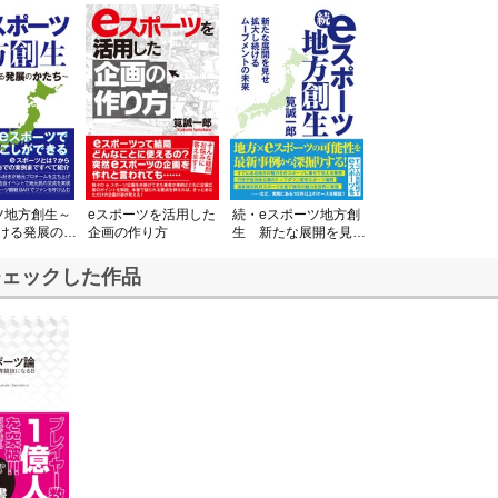
ツ地方創生～
eスポーツを活用した
続・eスポーツ地方創
ける発展のか
企画の作り方
生 新たな展開を見せ
拡大し続けるムーブメ
ントの未来
チェックした作品