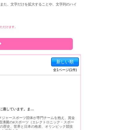
また、文字だけを拡大することや、文字列のハイ
みいただけます。
新しい順
全
1
ページ(
1
件)
に適しています。ま
…
 メジャースポーツ団体が専門チームを抱え、賞金
話題沸騰のeスポーツ（エレクトロニック・スポー
ツの歴史、世界と日本の格差、オリンピック競技