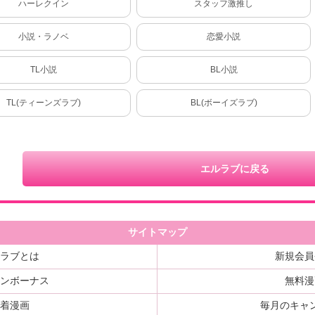
ハーレクイン
スタッフ激推し
小説・ラノベ
恋愛小説
TL小説
BL小説
TL(ティーンズラブ)
BL(ボーイズラブ)
エルラブに戻る
サイトマップ
ルラブとは
新規会員
インボーナス
無料漫
新着漫画
毎月のキャ