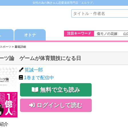
女性の為の胸きゅん恋愛漫画専門店「エルラブ」
注目キーワード
傷モノの花嫁
山
Ｌ
オトナ
スポーツ
> 書籍詳細
ポーツ論 ゲームが体育競技になる日
筧誠一郎
1
巻まで配信中
無料で立ち読み
ログインして読む
紹介