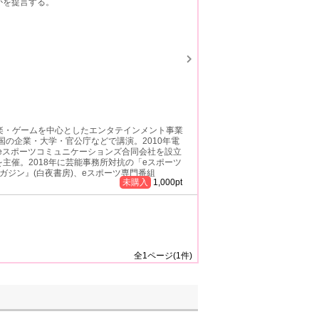
かを提言する。
音楽・ゲームを中心としたエンタテインメント事業
国の企業・大学・官公庁などで講演。2010年電
にeスポーツコミュニケーションズ合同会社を設立
主催。2018年に芸能事務所対抗の「eスポーツ
ガジン』(白夜書房)、eスポーツ専門番組
未購入
1,000
pt
全
1
ページ(
1
件)