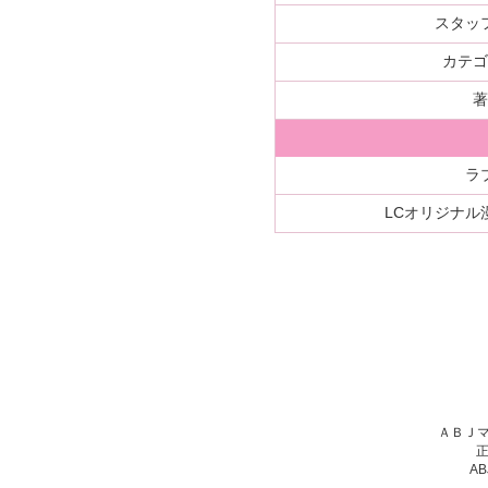
スタッ
カテ
ラ
LCオリジナル
ＡＢＪ
A