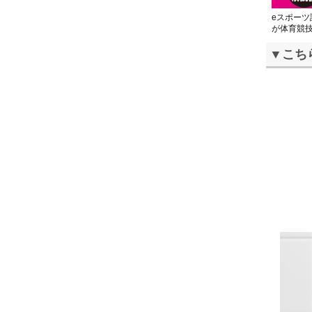
eスポーツ
が体育競
▼こち