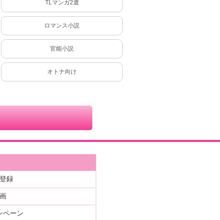
TLマンガ2選
ロマンス小説
官能小説
オトナ向け
登録
画
ンペーン