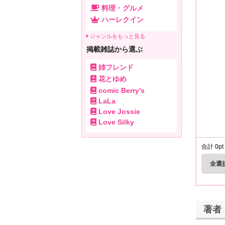
料理・グルメ
ハーレクイン
ジャンルをもっと見る
掲載雑誌から選ぶ
姉フレンド
花とゆめ
comic Berry's
LaLa
Love Jossie
Love Silky
合計
0
pt
全選
著者