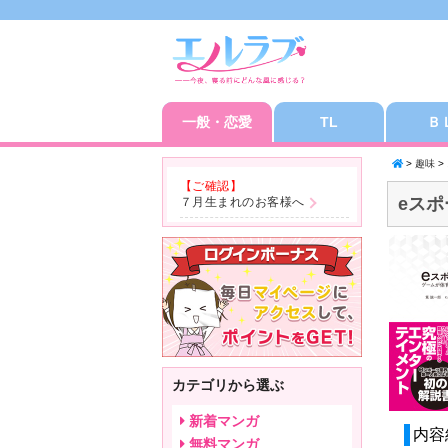
一般・恋愛
TL
Ｂ
>
趣味
>
【ご確認】
eス
７月生まれのお客様へ
カテゴリから選ぶ
新着マンガ
内容
無料マンガ