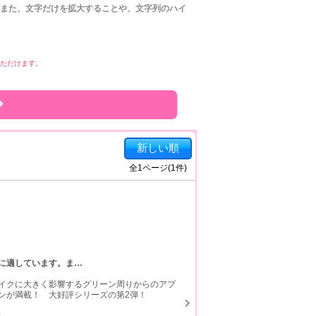
また、文字だけを拡大することや、文字列のハイ
みいただけます。
新しい順
全
1
ページ(
1
件)
に適しています。ま
…
イクに大きく影響するグリーン周りからのアプ
ンが満載！ 大好評シリーズの第2弾！
覇。