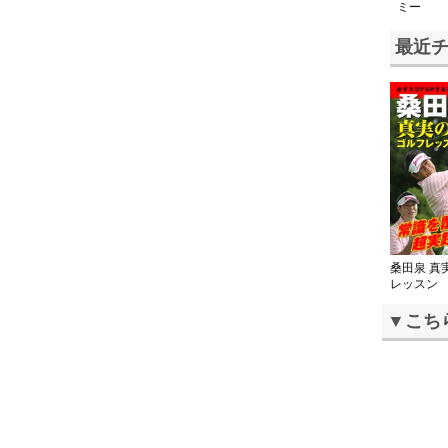
ミー
最近
桑田泉 真
レッスン
▼こち