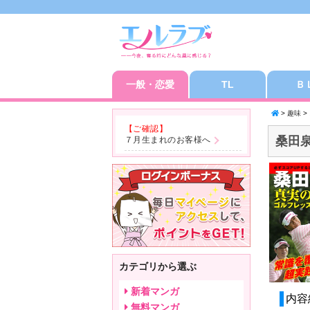
一般・恋愛
TL
Ｂ
>
趣味
>
【ご確認】
桑田
７月生まれのお客様へ
カテゴリから選ぶ
新着マンガ
内容
無料マンガ