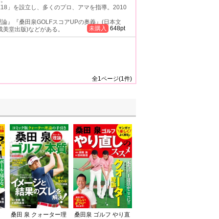
18」を設立し、多くのプロ、アマを指導。2010
論』『桑田泉GOLFスコアUPの奥義』(日本文
未購入
648
pt
成美堂出版)などがある。
全
1
ページ(
1
件)
ア
桑田 泉 クォーター理
桑田泉 ゴルフ やり直