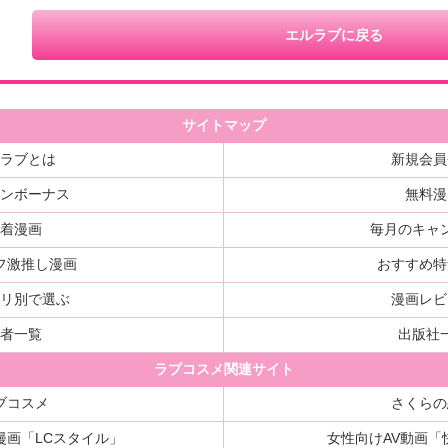
エルラブに戻る
サイトマップ
ルラブとは
新規会員
インボーナス
無料漫
新着漫画
毎月のキャ
フ激推し漫画
おすすめ特
ゴリ別で選ぶ
漫画レビ
著者一覧
出版社
ラブコスメ関連サイト
ブコスメ
さくらの
漫画
「LCスタイル」
女性向けAV動画
「