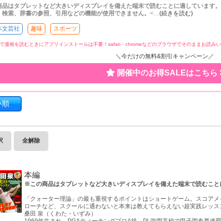
商品はタブレットなど大きいディスプレイを備えた端末で読むことに適しています。
、検索、辞書の参照、引用などの機能が使用できません。
<
…
(続きを読む)
本文芸社
趣味
スポーツ
で漫画を読むときにアプリインストールは不要！
safari・chromeなどのブラウザでそのままお読
＼今だけの無料&割引キャンペーン／
開催中のお得SALEはこちら
い順
択
全解除
本編
※この商品はタブレットなど大きいディスプレイを備えた端末で読むこと
「クォーター理論」の最も重視するポイントはショートゲーム。スコアメ
ローチなど、スクールに通わないと本来は教えてもらえない超実践レッス
桑田 泉（くわた・いずみ）
1969年生まれ。PGAティーチングプロA級。PL学園高校で甲子園春夏連