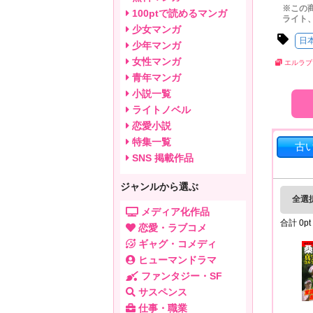
※この
100ptで読めるマンガ
ライト
少女マンガ
日
少年マンガ
女性マンガ
エルラブ
青年マンガ
小説一覧
ライトノベル
恋愛小説
特集一覧
古
SNS 掲載作品
ジャンルから選ぶ
全選
メディア化作品
合計
0
pt
恋愛・ラブコメ
ギャグ・コメディ
ヒューマンドラマ
ファンタジー・SF
サスペンス
仕事・職業