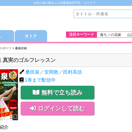
女性の為の胸きゅん恋愛漫画専門店「エルラブ」
注目キーワード
傷モノの花嫁
山
Ｌ
オトナ
スポーツ
> 書籍詳細
泉 真実のゴルフレッスン
桑田泉／安岡敦／田村高信
1
巻まで配信中
無料で立ち読み
ログインして読む
紹介