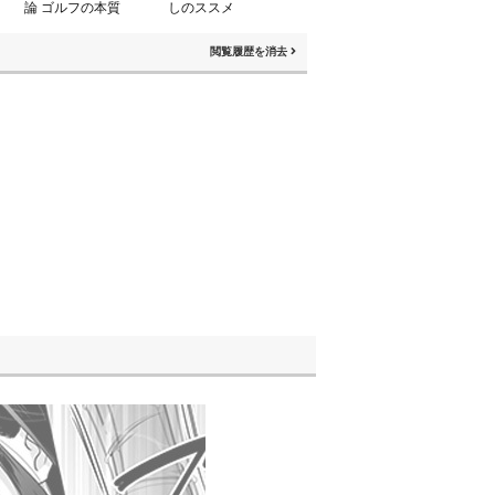
論 ゴルフの本質
しのススメ
閲覧履歴を消去