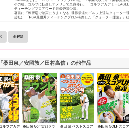
その後、ゴルフに転身しアメリカで単身修行。「ゴルフアカデミーEAGLE
ティーチングプロアワード最優秀賞受賞。
著書に『練習場で確実にうまくなる! 世界最速のゴルフ上達法クォーター理
芸社)、『PGA最優秀ティーチングプロが考案した「クォーター理論」』(
択
全解除
「桑田泉／安岡敦／田村高信」の他作品
桑田 泉 ベストスコア
桑田泉 GOLF スコ
ゴルフアカデ
桑田泉 Golf 実戦ラウ