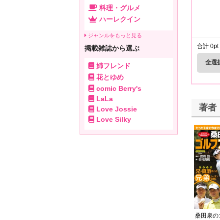
料理・グルメ
ハーレクイン
ジャンルをもっと見る
合計
0
pt
掲載雑誌から選ぶ
全選
姉フレンド
花とゆめ
comic Berry's
LaLa
著者
Love Jossie
Love Silky
桑田泉の