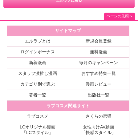
エルラブに戻る
ページの先頭へ
サイトマップ
エルラブとは
新規会員登録
ログインボーナス
無料漫画
新着漫画
毎月のキャンペーン
スタッフ激推し漫画
おすすめ特集一覧
カテゴリ別で選ぶ
漫画レビュー
著者一覧
出版社一覧
ラブコスメ関連サイト
ラブコスメ
さくらの恋猫
LCオリジナル漫画
女性向けAV動画
「LCスタイル」
「快感スタイル」