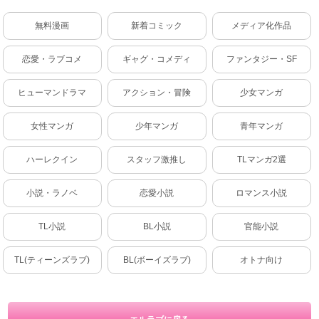
無料漫画
新着コミック
メディア化作品
恋愛・ラブコメ
ギャグ・コメディ
ファンタジー・SF
ヒューマンドラマ
アクション・冒険
少女マンガ
女性マンガ
少年マンガ
青年マンガ
ハーレクイン
スタッフ激推し
TLマンガ2選
小説・ラノベ
恋愛小説
ロマンス小説
TL小説
BL小説
官能小説
TL(ティーンズラブ)
BL(ボーイズラブ)
オトナ向け