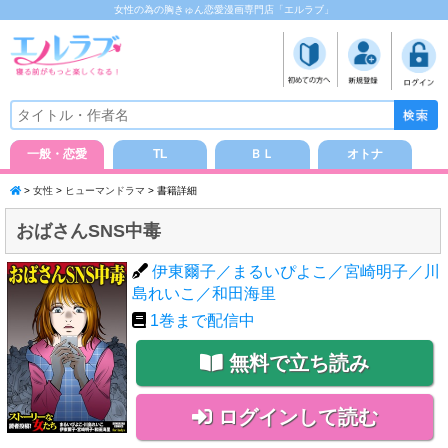
女性の為の胸きゅん恋愛漫画専門店「エルラブ」
一般・恋愛
TL
ＢＬ
オトナ
>
女性
>
ヒューマンドラマ
> 書籍詳細
おばさんSNS中毒
伊東爾子／まるいぴよこ／宮崎明子／川
島れいこ／和田海里
1
巻まで配信中
無料で立ち読み
ログインして読む