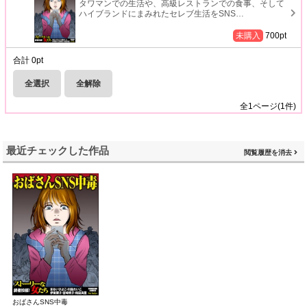
タワマンでの生活や、高級レストランでの食事、そして
ハイブランドにまみれたセレブ生活をSNS
…
未購入
700
pt
合計
0
pt
全選択
全解除
全
1
ページ(
1
件)
最近チェックした作品
閲覧履歴を消去
おばさんSNS中毒