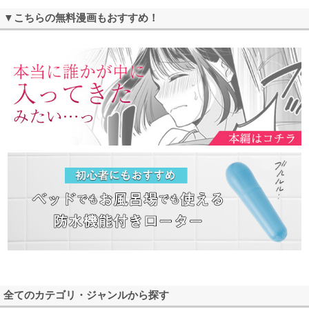
▼こちらの無料漫画もおすすめ！
全てのカテゴリ・ジャンルから探す